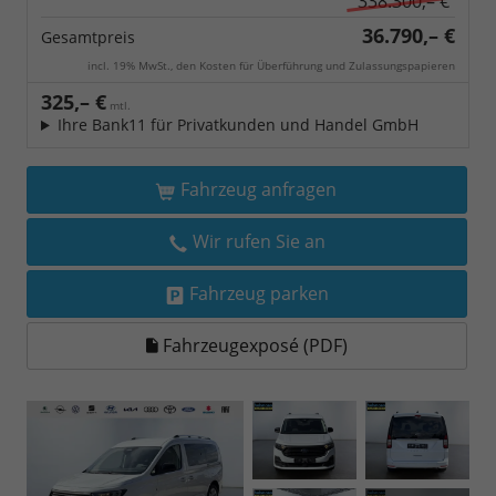
338.300,– €
36.790,– €
Gesamtpreis
incl. 19% MwSt., den Kosten für Überführung und Zulassungspapieren
325,– €
mtl.
Ihre Bank11 für Privatkunden und Handel GmbH
Fahrzeug anfragen
Wir rufen Sie an
Fahrzeug parken
Fahrzeugexposé (PDF)