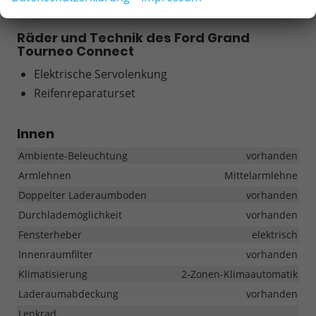
RÄDER & TECHNIK
Räder und Technik des Ford Grand
Tourneo Connect
Elektrische Servolenkung
Reifenreparaturset
Innen
Ambiente-Beleuchtung
vorhanden
Armlehnen
Mittelarmlehne
Doppelter Laderaumboden
vorhanden
Durchlademöglichkeit
vorhanden
Fensterheber
elektrisch
Innenraumfilter
vorhanden
Klimatisierung
2-Zonen-Klimaautomatik
Laderaumabdeckung
vorhanden
Lenkrad