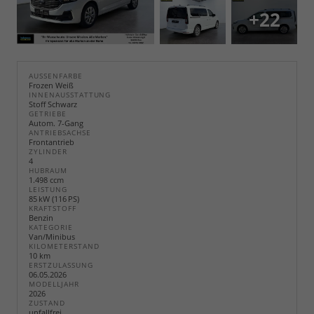
+22
AUSSENFARBE
Frozen Weiß
INNENAUSSTATTUNG
Stoff Schwarz
GETRIEBE
Autom. 7-Gang
ANTRIEBSACHSE
Frontantrieb
ZYLINDER
4
HUBRAUM
1.498 ccm
LEISTUNG
85 kW (116 PS)
KRAFTSTOFF
Benzin
KATEGORIE
Van/Minibus
KILOMETERSTAND
10 km
ERSTZULASSUNG
06.05.2026
MODELLJAHR
2026
ZUSTAND
unfallfrei