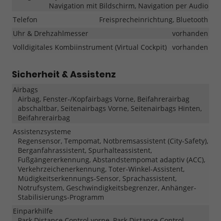
Navigation mit Bildschirm, Navigation per Audio
Telefon
Freisprecheinrichtung, Bluetooth
Uhr & Drehzahlmesser
vorhanden
Volldigitales Kombiinstrument (Virtual Cockpit)
vorhanden
Sicherheit & Assistenz
Airbags
Airbag, Fenster-/Kopfairbags Vorne, Beifahrerairbag
abschaltbar, Seitenairbags Vorne, Seitenairbags Hinten,
Beifahrerairbag
Assistenzsysteme
Regensensor, Tempomat, Notbremsassistent (City-Safety),
Berganfahrassistent, Spurhalteassistent,
Fußgängererkennung, Abstandstempomat adaptiv (ACC),
Verkehrzeichenerkennung, Toter-Winkel-Assistent,
Müdigkeitserkennungs-Sensor, Sprachassistent,
Notrufsystem, Geschwindigkeitsbegrenzer, Anhänger-
Stabilisierungs-Programm
Einparkhilfe
Park Distance Control vorne, Park Distance Control