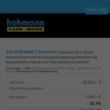
Menü
Ford Grand Tourneo
Titanium 1,5 7 Sitzer
Klimaautomatik Anhängerkupplung Sitzheizung
Einparkhilfe Kamera 17 Zoll Leichtmetall ACC
Fahrzeugnr.
:
17944
, unverbindliche Lieferzeit:
10 Tage
, Landesversion: EU -
Europa,
Neuwagen mit Tageszulassung
45.650,– €
UVP ohne
Überführungskosten
9.460,– €
Sie sparen:
20,7%