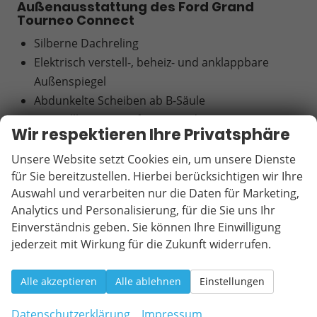
Außenausstattung des Ford Grand
Tourneo Connect
Silberne Dachreling
Elektrisch verstell-, beheiz- und anklappbare
Außenspiegel
Abdunkelte Scheiben ab B-Säule
Ausstellbare Seitenfenster in der zweiten
Wir respektieren Ihre Privatsphäre
Sitzreihe
Schiebetüren links und rechts
Unsere Website setzt Cookies ein, um unsere Dienste
für Sie bereitzustellen. Hierbei berücksichtigen wir Ihre
Feststehende Fenster in der zweiten und dritten
Auswahl und verarbeiten nur die Daten für Marketing,
Sitzreihe
Analytics und Personalisierung, für die Sie uns Ihr
LED-Beleuchtung im Fahrgastraum
Einverständnis geben. Sie können Ihre Einwilligung
Nebelscheinwerfer mit statischem Kurvenlicht
jederzeit mit Wirkung für die Zukunft widerrufen.
Tagfahrlicht
Integrierte dritte Bremsleuchte
Alle akzeptieren
Alle ablehnen
Einstellungen
Datenschutzerklärung
Impressum