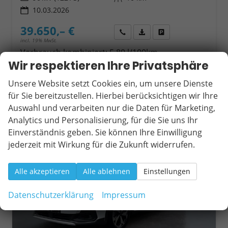
10.03.2026
39.650,– €
Wir rufen Sie an
Fahrzeugexposé (PDF)
Fahrzeug parken
incl. 19% MwSt.
Verbrauch kombiniert:
5,80 l/100km
CO
-Klasse:
E
Wir respektieren Ihre Privatsphäre
2
CO
-Emissionen:
151,00 g/km
2
Unsere Website setzt Cookies ein, um unsere Dienste
für Sie bereitzustellen. Hierbei berücksichtigen wir Ihre
Auswahl und verarbeiten nur die Daten für Marketing,
ab 376,– € mtl.
Analytics und Personalisierung, für die Sie uns Ihr
Einverständnis geben. Sie können Ihre Einwilligung
jederzeit mit Wirkung für die Zukunft widerrufen.
Alle akzeptieren
Alle ablehnen
Einstellungen
Datenschutzerklärung
Impressum