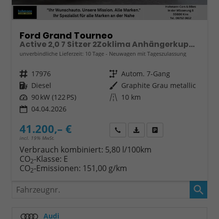
Ford Grand Tourneo
Active 2,0 7 Sitzer 2Zoklima Anhängerkupplung Panoramadach AGR Sitze Sitzheizung Einparkhilfe Kamera 17 Zoll Leichtmetall ACC
unverbindliche Lieferzeit:
10 Tage
Neuwagen mit Tageszulassung
Fahrzeugnr.
17976
Getriebe
Autom. 7-Gang
Kraftstoff
Diesel
Außenfarbe
Graphite Grau metallic
Leistung
90 kW (122 PS)
Kilometerstand
10 km
04.04.2026
41.200,– €
Wir rufen Sie an
Fahrzeugexposé (PDF)
Fahrzeug parken
incl. 19% MwSt.
Verbrauch kombiniert:
5,80 l/100km
CO
-Klasse:
E
2
CO
-Emissionen:
151,00 g/km
2
Fahrzeugnr.
Audi