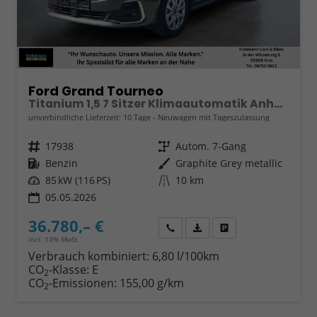
Ford Grand Tourneo
Titanium 1,5 7 Sitzer Klimaautomatik Anhängerkupplung Sitzheizung Einparkhilfe Kamera 17 Zoll Leichtmetall ACC
unverbindliche Lieferzeit:
10 Tage
Neuwagen mit Tageszulassung
Fahrzeugnr.
17938
Getriebe
Autom. 7-Gang
Kraftstoff
Benzin
Außenfarbe
Graphite Grey metallic
Leistung
85 kW (116 PS)
Kilometerstand
10 km
05.05.2026
36.780,– €
Wir rufen Sie an
Fahrzeugexposé (PDF)
Fahrzeug parken
incl. 19% MwSt.
Verbrauch kombiniert:
6,80 l/100km
CO
-Klasse:
E
2
CO
-Emissionen:
155,00 g/km
2