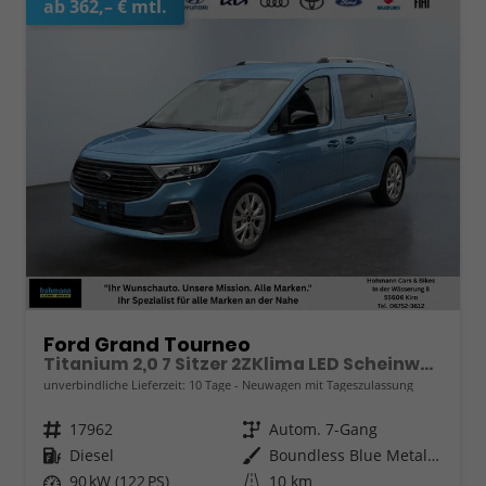
ab 362,– € mtl.
Ford Grand Tourneo
Titanium 2,0 7 Sitzer 2ZKlima LED Scheinwerfer Anhängerkupplung Sitzheizung Einparkhilfe Kamera 17 Zoll Leichtmetall ACC
unverbindliche Lieferzeit:
10 Tage
Neuwagen mit Tageszulassung
Fahrzeugnr.
17962
Getriebe
Autom. 7-Gang
Kraftstoff
Diesel
Außenfarbe
Boundless Blue Metallic
Leistung
90 kW (122 PS)
Kilometerstand
10 km