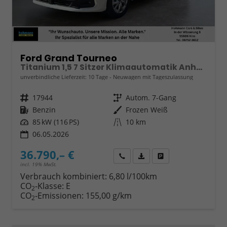
Ford Grand Tourneo
Titanium 1,5 7 Sitzer Klimaautomatik Anhängerkupplung Sitzheizung Einparkhilfe Kamera 17 Zoll Leichtmetall ACC
unverbindliche Lieferzeit:
10 Tage
Neuwagen mit Tageszulassung
Fahrzeugnr.
17944
Getriebe
Autom. 7-Gang
Kraftstoff
Benzin
Außenfarbe
Frozen Weiß
Leistung
85 kW (116 PS)
Kilometerstand
10 km
06.05.2026
36.790,– €
Wir rufen Sie an
Fahrzeugexposé (PDF)
Fahrzeug parken
incl. 19% MwSt.
Verbrauch kombiniert:
6,80 l/100km
CO
-Klasse:
E
2
CO
-Emissionen:
155,00 g/km
2