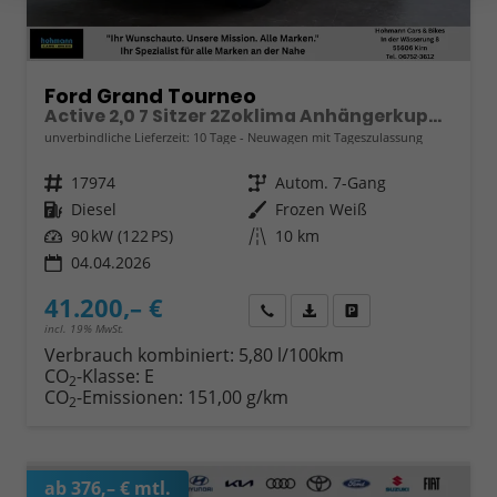
Ford Grand Tourneo
Active 2,0 7 Sitzer 2Zoklima Anhängerkupplung Panoramadach AGR Sitze Sitzheizung Einparkhilfe Kamera 17 Zoll Leichtmetall ACC
unverbindliche Lieferzeit:
10 Tage
Neuwagen mit Tageszulassung
Fahrzeugnr.
17974
Getriebe
Autom. 7-Gang
Kraftstoff
Diesel
Außenfarbe
Frozen Weiß
Leistung
90 kW (122 PS)
Kilometerstand
10 km
04.04.2026
41.200,– €
Wir rufen Sie an
Fahrzeugexposé (PDF)
Fahrzeug parken
incl. 19% MwSt.
Verbrauch kombiniert:
5,80 l/100km
CO
-Klasse:
E
2
CO
-Emissionen:
151,00 g/km
2
ab 376,– € mtl.