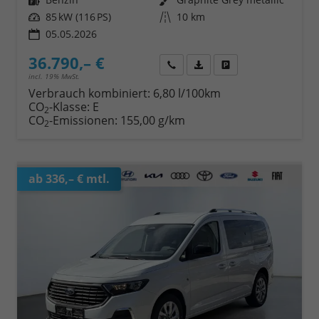
Leistung
85 kW (116 PS)
Kilometerstand
10 km
05.05.2026
36.790,– €
Wir rufen Sie an
Fahrzeugexposé (PDF)
Fahrzeug parken
incl. 19% MwSt.
Verbrauch kombiniert:
6,80 l/100km
CO
-Klasse:
E
2
CO
-Emissionen:
155,00 g/km
2
ab 336,– € mtl.