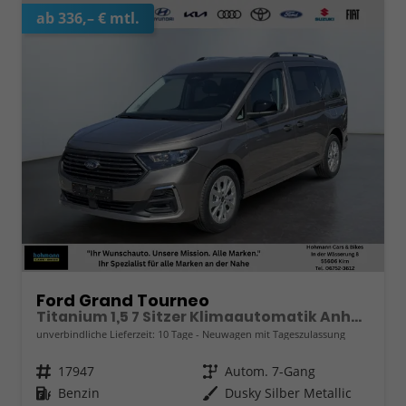
ab 336,– € mtl.
Ford Grand Tourneo
Titanium 1,5 7 Sitzer Klimaautomatik Anhängerkupplung Sitzheizung Einparkhilfe Kamera 17 Zoll Leichtmetall ACC
unverbindliche Lieferzeit:
10 Tage
Neuwagen mit Tageszulassung
Fahrzeugnr.
17947
Getriebe
Autom. 7-Gang
Kraftstoff
Benzin
Außenfarbe
Dusky Silber Metallic