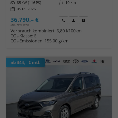
Leistung
85 kW (116 PS)
Kilometerstand
10 km
05.05.2026
36.790,– €
Wir rufen Sie an
Fahrzeugexposé (PDF)
Fahrzeug parken
incl. 19% MwSt.
Verbrauch kombiniert:
6,80 l/100km
CO
-Klasse:
E
2
CO
-Emissionen:
155,00 g/km
2
ab 344,– € mtl.