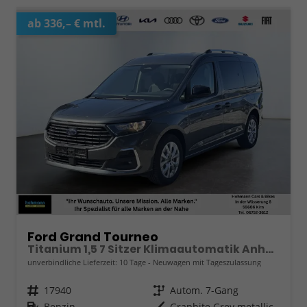
ab 336,– € mtl.
Ford Grand Tourneo
Titanium 1,5 7 Sitzer Klimaautomatik Anhängerkupplung Sitzheizung Einparkhilfe Kamera 17 Zoll Leichtmetall ACC
unverbindliche Lieferzeit:
10 Tage
Neuwagen mit Tageszulassung
Fahrzeugnr.
17940
Getriebe
Autom. 7-Gang
Kraftstoff
Benzin
Außenfarbe
Graphite Grey metallic