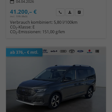
04.04.2026
41.200,– €
Wir rufen Sie an
Fahrzeugexposé (PDF)
Fahrzeug parken
incl. 19% MwSt.
Verbrauch kombiniert:
5,80 l/100km
CO
-Klasse:
E
2
CO
-Emissionen:
151,00 g/km
2
ab 376,– € mtl.