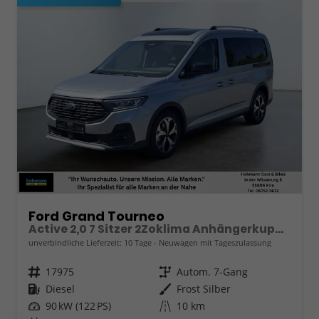
Ford Grand Tourneo
Active 2,0 7 Sitzer 2Zoklima Anhängerkupplung Panoramadach AGR Sitze Sitzheizung Einparkhilfe Kamera 17 Zoll Leichtmetall ACC
unverbindliche Lieferzeit:
10 Tage
Neuwagen mit Tageszulassung
Fahrzeugnr.
17975
Getriebe
Autom. 7-Gang
Kraftstoff
Diesel
Außenfarbe
Frost Silber
Leistung
90 kW (122 PS)
Kilometerstand
10 km