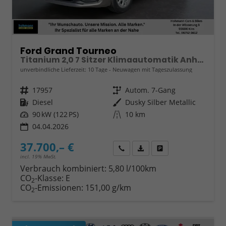
Ford Grand Tourneo
Titanium 2,0 7 Sitzer Klimaautomatik Anhängerkupplung Sitzheizung Einparkhilfe Kamera 17 Zoll Leichtmetall ACC
unverbindliche Lieferzeit:
10 Tage
Neuwagen mit Tageszulassung
Fahrzeugnr.
17957
Getriebe
Autom. 7-Gang
Kraftstoff
Diesel
Außenfarbe
Dusky Silber Metallic
Leistung
90 kW (122 PS)
Kilometerstand
10 km
04.04.2026
37.700,– €
Wir rufen Sie an
Fahrzeugexposé (PDF)
Fahrzeug parken
incl. 19% MwSt.
Verbrauch kombiniert:
5,80 l/100km
CO
-Klasse:
E
2
CO
-Emissionen:
151,00 g/km
2