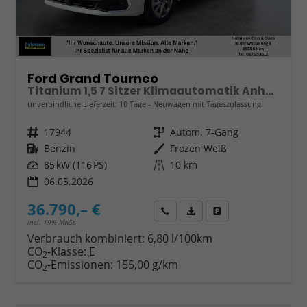
Ford Grand Tourneo
Titanium 1,5 7 Sitzer Klimaautomatik Anhängerkupplung Sitzheizung Einparkhilfe Kamera 17 Zoll Leichtmetall ACC
unverbindliche Lieferzeit:
10 Tage
Neuwagen mit Tageszulassung
Fahrzeugnr.
17944
Getriebe
Autom. 7-Gang
Kraftstoff
Benzin
Außenfarbe
Frozen Weiß
Leistung
85 kW (116 PS)
Kilometerstand
10 km
06.05.2026
36.790,– €
Wir rufen Sie an
Fahrzeugexposé (PDF)
Fahrzeug parken
incl. 19% MwSt.
Verbrauch kombiniert:
6,80 l/100km
CO
-Klasse:
E
2
CO
-Emissionen:
155,00 g/km
2