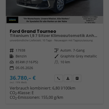
Ford Grand Tourneo
Titanium 1,5 7 Sitzer Klimaautomatik Anhängerkupplung Sitzheizung Einparkhilfe Kamera 17 Zoll Leichtmetall ACC
unverbindliche Lieferzeit:
10 Tage
Neuwagen mit Tageszulassung
Fahrzeugnr.
17938
Getriebe
Autom. 7-Gang
Kraftstoff
Benzin
Außenfarbe
Graphite Grey metallic
Leistung
85 kW (116 PS)
Kilometerstand
10 km
05.05.2026
36.780,– €
Wir rufen Sie an
Fahrzeugexposé (PDF)
Fahrzeug parken
incl. 19% MwSt.
Verbrauch kombiniert:
6,80 l/100km
CO
-Klasse:
E
2
CO
-Emissionen:
155,00 g/km
2