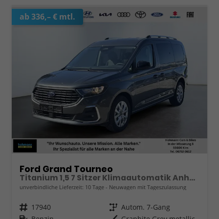
ab 336,– € mtl.
Ford Grand Tourneo
Titanium 1,5 7 Sitzer Klimaautomatik Anhängerkupplung Sitzheizung Einparkhilfe Kamera 17 Zoll Leichtmetall ACC
unverbindliche Lieferzeit:
10 Tage
Neuwagen mit Tageszulassung
Fahrzeugnr.
17940
Getriebe
Autom. 7-Gang
Kraftstoff
Benzin
Außenfarbe
Graphite Grey metallic