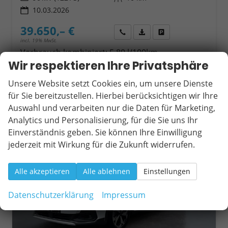
10.03.2026
39.650,– €
Wir rufen Sie an
Fahrzeugexposé (PDF)
Fahrzeug parken
incl. 19% MwSt.
Verbrauch kombiniert:
5,80 l/100km
CO
-Klasse:
E
Wir respektieren Ihre Privatsphäre
2
CO
-Emissionen:
151,00 g/km
2
Unsere Website setzt Cookies ein, um unsere Dienste
für Sie bereitzustellen. Hierbei berücksichtigen wir Ihre
Auswahl und verarbeiten nur die Daten für Marketing,
ab 376,– € mtl.
Analytics und Personalisierung, für die Sie uns Ihr
Einverständnis geben. Sie können Ihre Einwilligung
jederzeit mit Wirkung für die Zukunft widerrufen.
Alle akzeptieren
Alle ablehnen
Einstellungen
Datenschutzerklärung
Impressum