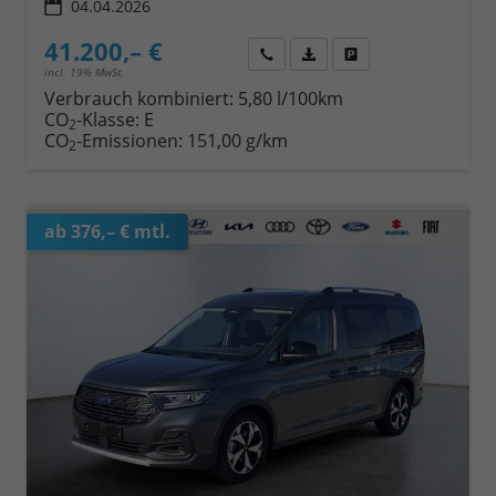
04.04.2026
41.200,– €
Wir rufen Sie an
Fahrzeugexposé (PDF)
Fahrzeug parken
incl. 19% MwSt.
Verbrauch kombiniert:
5,80 l/100km
CO
-Klasse:
E
2
CO
-Emissionen:
151,00 g/km
2
ab 376,– € mtl.