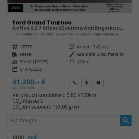
Ford Grand Tourneo
Active 2,0 7 Sitzer 2Zoklima Anhängerkupplung Panoramadach AGR Sitze Sitzheizung Einparkhilfe Kamera 17 Zoll Leichtmetall ACC
unverbindliche Lieferzeit:
10 Tage
Neuwagen mit Tageszulassung
Fahrzeugnr.
17976
Getriebe
Autom. 7-Gang
Kraftstoff
Diesel
Außenfarbe
Graphite Grau metallic
Leistung
90 kW (122 PS)
Kilometerstand
10 km
04.04.2026
41.200,– €
Wir rufen Sie an
Fahrzeugexposé (PDF)
Fahrzeug parken
incl. 19% MwSt.
Verbrauch kombiniert:
5,80 l/100km
CO
-Klasse:
E
2
CO
-Emissionen:
151,00 g/km
2
Fahrzeugnr.
Audi