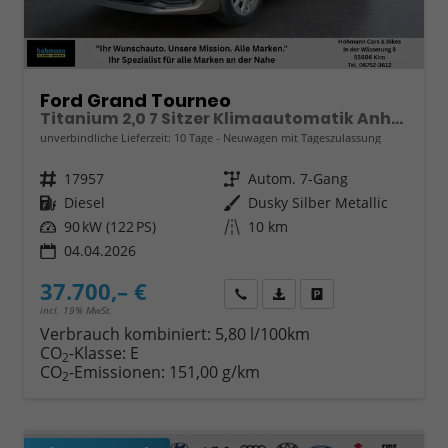
Ford Grand Tourneo
Titanium 2,0 7 Sitzer Klimaautomatik Anhängerkupplung Sitzheizung Einparkhilfe Kamera 17 Zoll Leichtmetall ACC
unverbindliche Lieferzeit:
10 Tage
Neuwagen mit Tageszulassung
Fahrzeugnr.
17957
Getriebe
Autom. 7-Gang
Kraftstoff
Diesel
Außenfarbe
Dusky Silber Metallic
Leistung
90 kW (122 PS)
Kilometerstand
10 km
04.04.2026
37.700,– €
Wir rufen Sie an
Fahrzeugexposé (PDF)
Fahrzeug parken
incl. 19% MwSt.
Verbrauch kombiniert:
5,80 l/100km
CO
-Klasse:
E
2
CO
-Emissionen:
151,00 g/km
2