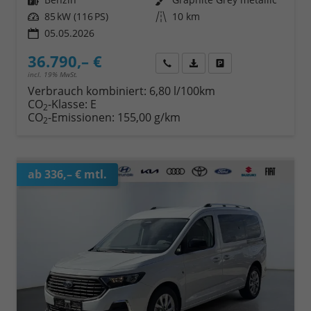
Leistung
85 kW (116 PS)
Kilometerstand
10 km
05.05.2026
36.790,– €
Wir rufen Sie an
Fahrzeugexposé (PDF)
Fahrzeug parken
incl. 19% MwSt.
Verbrauch kombiniert:
6,80 l/100km
CO
-Klasse:
E
2
CO
-Emissionen:
155,00 g/km
2
ab 336,– € mtl.