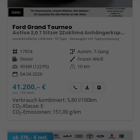
Ford Grand Tourneo
Active 2,0 7 Sitzer 2Zoklima Anhängerkupplung Panoramadach AGR Sitze Sitzheizung Einparkhilfe Kamera 17 Zoll Leichtmetall ACC
unverbindliche Lieferzeit:
10 Tage
Neuwagen mit Tageszulassung
Fahrzeugnr.
17974
Getriebe
Autom. 7-Gang
Kraftstoff
Diesel
Außenfarbe
Frozen Weiß
Leistung
90 kW (122 PS)
Kilometerstand
10 km
04.04.2026
41.200,– €
Wir rufen Sie an
Fahrzeugexposé (PDF)
Fahrzeug parken
incl. 19% MwSt.
Verbrauch kombiniert:
5,80 l/100km
CO
-Klasse:
E
2
CO
-Emissionen:
151,00 g/km
2
ab 376,– € mtl.