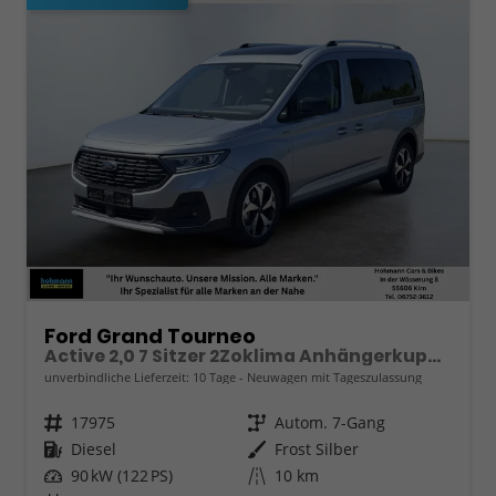
Ford Grand Tourneo
Active 2,0 7 Sitzer 2Zoklima Anhängerkupplung Panoramadach AGR Sitze Sitzheizung Einparkhilfe Kamera 17 Zoll Leichtmetall ACC
unverbindliche Lieferzeit:
10 Tage
Neuwagen mit Tageszulassung
Fahrzeugnr.
17975
Getriebe
Autom. 7-Gang
Kraftstoff
Diesel
Außenfarbe
Frost Silber
Leistung
90 kW (122 PS)
Kilometerstand
10 km