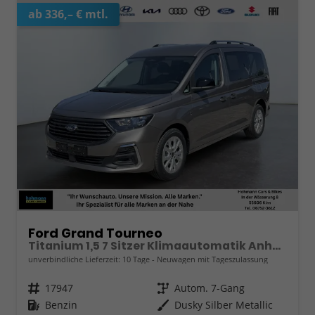
ab 336,– € mtl.
Ford Grand Tourneo
Titanium 1,5 7 Sitzer Klimaautomatik Anhängerkupplung Sitzheizung Einparkhilfe Kamera 17 Zoll Leichtmetall ACC
unverbindliche Lieferzeit:
10 Tage
Neuwagen mit Tageszulassung
Fahrzeugnr.
17947
Getriebe
Autom. 7-Gang
Kraftstoff
Benzin
Außenfarbe
Dusky Silber Metallic