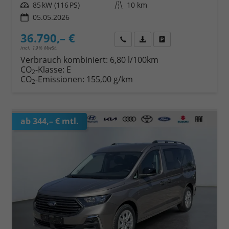
Leistung
85 kW (116 PS)
Kilometerstand
10 km
05.05.2026
36.790,– €
Wir rufen Sie an
Fahrzeugexposé (PDF)
Fahrzeug parken
incl. 19% MwSt.
Verbrauch kombiniert:
6,80 l/100km
CO
-Klasse:
E
2
CO
-Emissionen:
155,00 g/km
2
ab 344,– € mtl.