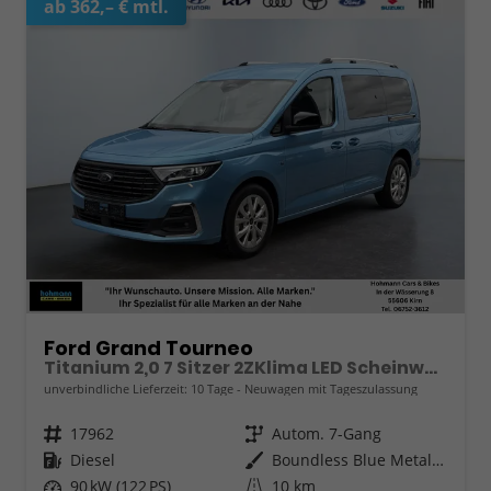
ab 362,– € mtl.
Ford Grand Tourneo
Titanium 2,0 7 Sitzer 2ZKlima LED Scheinwerfer Anhängerkupplung Sitzheizung Einparkhilfe Kamera 17 Zoll Leichtmetall ACC
unverbindliche Lieferzeit:
10 Tage
Neuwagen mit Tageszulassung
Fahrzeugnr.
17962
Getriebe
Autom. 7-Gang
Kraftstoff
Diesel
Außenfarbe
Boundless Blue Metallic
Leistung
90 kW (122 PS)
Kilometerstand
10 km