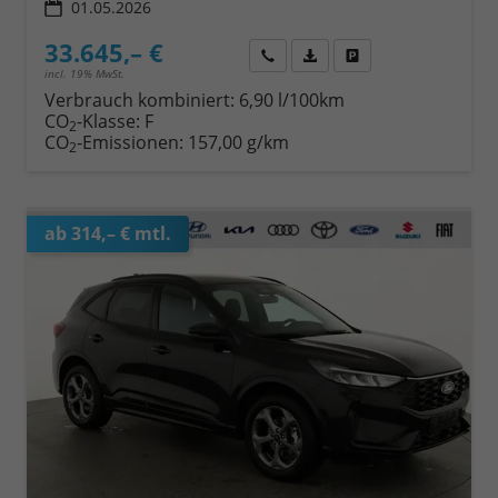
01.05.2026
33.645,– €
Wir rufen Sie an
Fahrzeugexposé (PDF)
Fahrzeug parken
incl. 19% MwSt.
Verbrauch kombiniert:
6,90 l/100km
CO
-Klasse:
F
2
CO
-Emissionen:
157,00 g/km
2
ab 314,– € mtl.