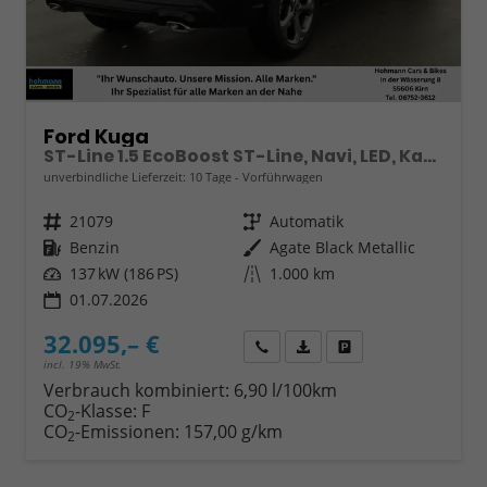
Ford Kuga
ST-Line 1.5 EcoBoost ST-Line, Navi, LED, Kamera, Winter, FS beheizbar
unverbindliche Lieferzeit:
10 Tage
Vorführwagen
Fahrzeugnr.
21079
Getriebe
Automatik
Kraftstoff
Benzin
Außenfarbe
Agate Black Metallic
Leistung
137 kW (186 PS)
Kilometerstand
1.000 km
01.07.2026
32.095,– €
Wir rufen Sie an
Fahrzeugexposé (PDF)
Fahrzeug parken
incl. 19% MwSt.
Verbrauch kombiniert:
6,90 l/100km
CO
-Klasse:
F
2
CO
-Emissionen:
157,00 g/km
2