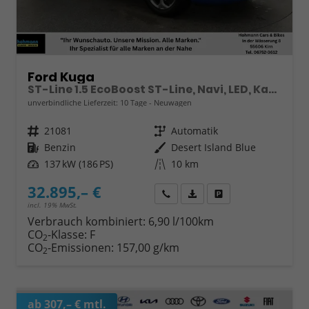
Ford Kuga
ST-Line 1.5 EcoBoost ST-Line, Navi, LED, Kamera, Winter, FS beheizbar
unverbindliche Lieferzeit:
10 Tage
Neuwagen
Fahrzeugnr.
21081
Getriebe
Automatik
Kraftstoff
Benzin
Außenfarbe
Desert Island Blue
Leistung
137 kW (186 PS)
Kilometerstand
10 km
32.895,– €
Wir rufen Sie an
Fahrzeugexposé (PDF)
Fahrzeug parken
incl. 19% MwSt.
Verbrauch kombiniert:
6,90 l/100km
CO
-Klasse:
F
2
CO
-Emissionen:
157,00 g/km
2
ab 307,– € mtl.