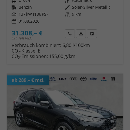
Fahrzeugnr.
21074
Getriebe
Automatik
Kraftstoff
Benzin
Außenfarbe
Solar-Silver Metallic
Leistung
137 kW (186 PS)
Kilometerstand
9 km
01.08.2026
31.308,– €
Wir rufen Sie an
Fahrzeugexposé (PDF)
Fahrzeug parken
incl. 19% MwSt.
Verbrauch kombiniert:
6,80 l/100km
CO
-Klasse:
E
2
CO
-Emissionen:
155,00 g/km
2
ab 289,– € mtl.