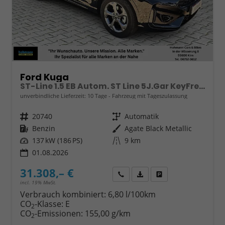
Ford Kuga
ST-Line 1.5 EB Autom. ST Line 5J.Gar KeyFree Kamera
unverbindliche Lieferzeit:
10 Tage
Fahrzeug mit Tageszulassung
Fahrzeugnr.
20740
Getriebe
Automatik
Kraftstoff
Benzin
Außenfarbe
Agate Black Metallic
Leistung
137 kW (186 PS)
Kilometerstand
9 km
01.08.2026
31.308,– €
Wir rufen Sie an
Fahrzeugexposé (PDF)
Fahrzeug parken
incl. 19% MwSt.
Verbrauch kombiniert:
6,80 l/100km
CO
-Klasse:
E
2
CO
-Emissionen:
155,00 g/km
2