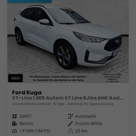
Ford Kuga
ST-Line 1.5EB Autom ST Line 5JGa AHK Assistenzpaket
unverbindliche Lieferzeit:
10 Tage
Fahrzeug mit Tageszulassung
Fahrzeugnr.
20957
Getriebe
Automatik
Kraftstoff
Benzin
Außenfarbe
Frozen-White
Leistung
137 kW (186 PS)
Kilometerstand
20 km