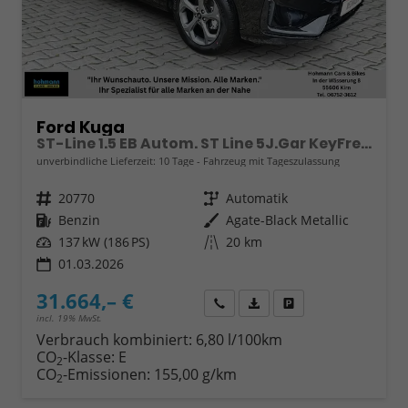
Ford Kuga
ST-Line 1.5 EB Autom. ST Line 5J.Gar KeyFree Kamera
unverbindliche Lieferzeit:
10 Tage
Fahrzeug mit Tageszulassung
Fahrzeugnr.
20770
Getriebe
Automatik
Kraftstoff
Benzin
Außenfarbe
Agate-Black Metallic
Leistung
137 kW (186 PS)
Kilometerstand
20 km
01.03.2026
31.664,– €
Wir rufen Sie an
Fahrzeugexposé (PDF)
Fahrzeug parken
incl. 19% MwSt.
Verbrauch kombiniert:
6,80 l/100km
CO
-Klasse:
E
2
CO
-Emissionen:
155,00 g/km
2