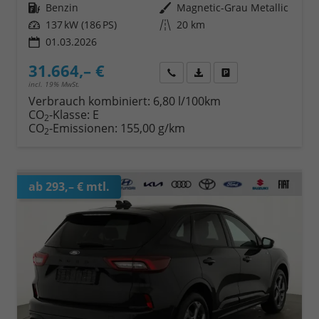
Kraftstoff
Benzin
Außenfarbe
Magnetic-Grau Metallic
Leistung
137 kW (186 PS)
Kilometerstand
20 km
01.03.2026
31.664,– €
Wir rufen Sie an
Fahrzeugexposé (PDF)
Fahrzeug parken
incl. 19% MwSt.
Verbrauch kombiniert:
6,80 l/100km
CO
-Klasse:
E
2
CO
-Emissionen:
155,00 g/km
2
ab 293,– € mtl.