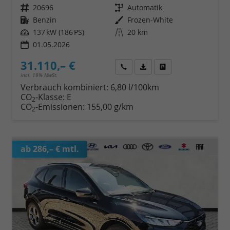
Fahrzeugnr.
20696
Getriebe
Automatik
Kraftstoff
Benzin
Außenfarbe
Frozen-White
Leistung
137 kW (186 PS)
Kilometerstand
20 km
01.05.2026
31.110,– €
Wir rufen Sie an
Fahrzeugexposé (PDF)
Fahrzeug parken
incl. 19% MwSt.
Verbrauch kombiniert:
6,80 l/100km
CO
-Klasse:
E
2
CO
-Emissionen:
155,00 g/km
2
ab 286,– € mtl.