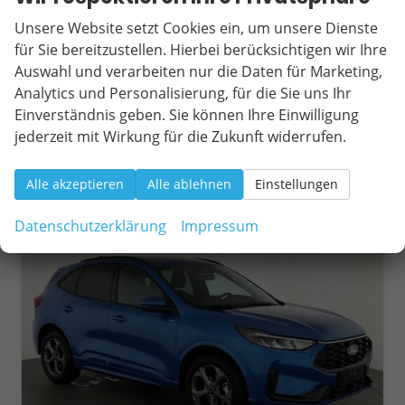
Leistung
137 kW (186 PS)
Kilometerstand
1.000 km
Unsere Website setzt Cookies ein, um unsere Dienste
01.07.2026
für Sie bereitzustellen. Hierbei berücksichtigen wir Ihre
Auswahl und verarbeiten nur die Daten für Marketing,
32.095,– €
Wir rufen Sie an
Fahrzeugexposé (PDF)
Fahrzeug parken
Analytics und Personalisierung, für die Sie uns Ihr
incl. 19% MwSt.
Einverständnis geben. Sie können Ihre Einwilligung
Verbrauch kombiniert:
6,90 l/100km
CO
-Klasse:
F
jederzeit mit Wirkung für die Zukunft widerrufen.
2
CO
-Emissionen:
157,00 g/km
2
Alle akzeptieren
Alle ablehnen
Einstellungen
ab 300,– € mtl.
Datenschutzerklärung
Impressum