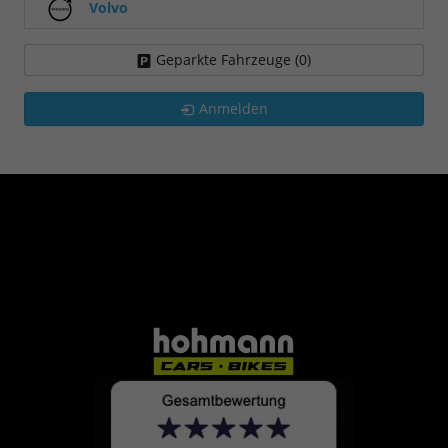
Volvo
Geparkte Fahrzeuge (
0
)
Anmelden