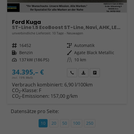
Ford Kuga
ST-Line 1.5 EcoBoost ST-Line, Navi, AHK, LED, Kamera, Winter, FS beheizbar, 5 J.-Garantie
unverbindliche Lieferzeit:
10 Tage
Neuwagen
Fahrzeugnr.
16452
Getriebe
Automatik
Kraftstoff
Benzin
Außenfarbe
Agate Black Metallic
Leistung
137 kW (186 PS)
Kilometerstand
10 km
34.395,– €
Wir rufen Sie an
Fahrzeugexposé (PDF)
Fahrzeug parken
incl. 19% MwSt.
Verbrauch kombiniert:
6,90 l/100km
CO
-Klasse:
F
2
CO
-Emissionen:
157,00 g/km
2
Datensätze pro Seite:
10
20
50
100
250