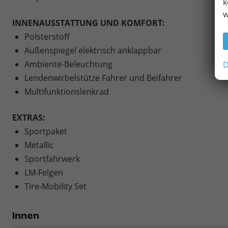
k
w
INNENAUSSTATTUNG UND KOMFORT:
Polsterstoff
Außenspiegel elektrisch anklappbar
Ambiente-Beleuchtung
D
Lendenwirbelstütze Fahrer und Beifahrer
Multifunktionslenkrad
EXTRAS:
Sportpaket
Metallic
Sportfahrwerk
LM-Felgen
Tire-Mobility Set
Innen