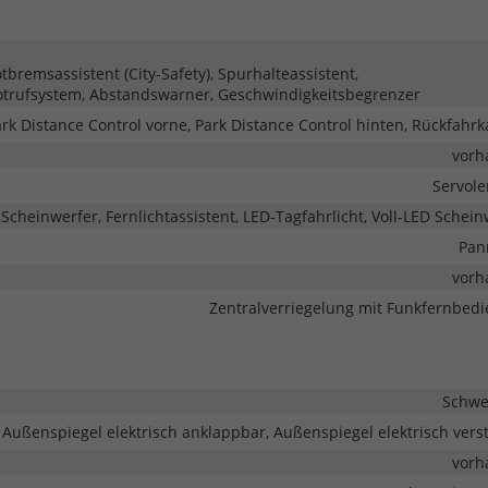
remsassistent (City-Safety), Spurhalteassistent,
trufsystem, Abstandswarner, Geschwindigkeitsbegrenzer
rk Distance Control vorne, Park Distance Control hinten, Rückfahr
vorh
Servol
-Scheinwerfer, Fernlichtassistent, LED-Tagfahrlicht, Voll-LED Schein
Pan
vorh
Zentralverriegelung mit Funkfernbed
Schwe
Außenspiegel elektrisch anklappbar, Außenspiegel elektrisch verst
vorh