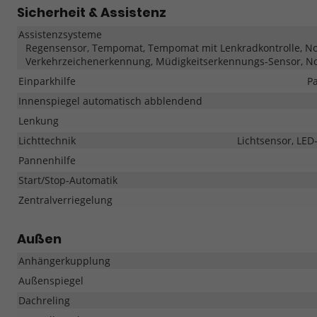
Sicherheit & Assistenz
Assistenzsysteme
Regensensor, Tempomat, Tempomat mit Lenkradkontrolle, Notb
Verkehrzeichenerkennung, Müdigkeitserkennungs-Sensor, No
Einparkhilfe
Pa
Innenspiegel automatisch abblendend
Lenkung
Lichttechnik
Lichtsensor, LED
Pannenhilfe
Start/Stop-Automatik
Zentralverriegelung
Außen
Anhängerkupplung
Außenspiegel
Dachreling