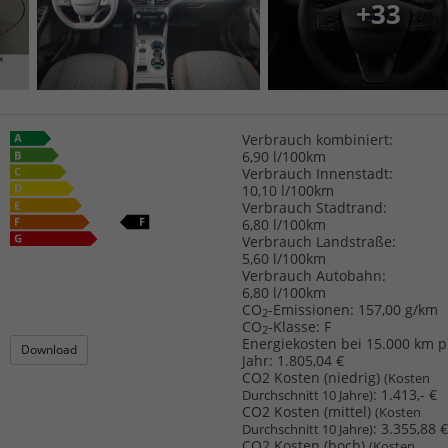
+33
Verbrauch kombiniert:
6,90 l/100km
Verbrauch Innenstadt:
10,10 l/100km
Verbrauch Stadtrand:
6,80 l/100km
Verbrauch Landstraße:
5,60 l/100km
Verbrauch Autobahn:
6,80 l/100km
CO
-Emissionen:
157,00 g/km
2
CO
-Klasse:
F
2
Energiekosten bei 15.000 km p
Download
Jahr:
1.805,04 €
CO2 Kosten (niedrig)
(Kosten
:
1.413,- €
Durchschnitt 10 Jahre)
CO2 Kosten (mittel)
(Kosten
:
3.355,88 €
Durchschnitt 10 Jahre)
CO2 Kosten (hoch)
(Kosten