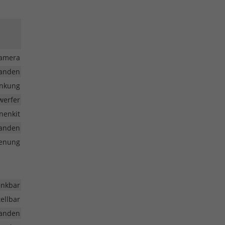
kamera
anden
enkung
werfer
nenkit
anden
ienung
nkbar
ellbar
anden