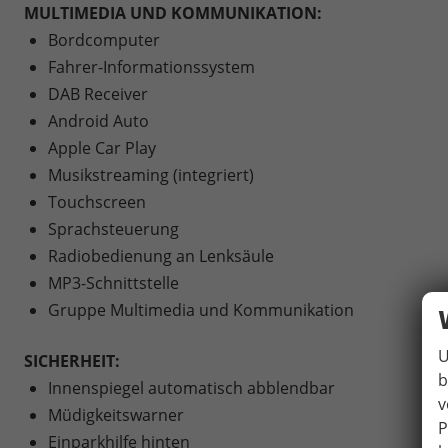
MULTIMEDIA UND KOMMUNIKATION:
Bordcomputer
Fahrer-Informationssystem
DAB Receiver
Android Auto
Apple Car Play
Musikstreaming (integriert)
Touchscreen
Sprachsteuerung
Radiobedienung an Lenksäule
MP3-Schnittstelle
Gruppe Multimedia und Kommunikation
U
SICHERHEIT:
b
Innenspiegel automatisch abblendbar
v
Müdigkeitswarner
P
Einparkhilfe hinten