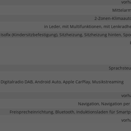
vorh
Mittelar
2-Zonen-Klimaaut
in Leder, mit Multifunktionen, mit Lenkradh
Isofix (Kindersitzbefestigung), Sitzheizung, Sitzheizung hinten, Spo
Sprachste
, Digitalradio DAB, Android Auto, Apple CarPlay, Musikstreaming
vorh
Navigation, Navigation per
Freisprecheinrichtung, Bluetooth, Induktionsladen für Smart
vorh