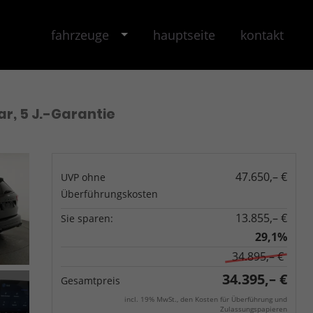
fahrzeuge
hauptseite
kontakt
ar, 5 J.-Garantie
47.650,– €
UVP ohne
Überführungskosten
13.855,– €
Sie sparen:
29,1%
34.895,– €
34.395,– €
Gesamtpreis
incl. 19% MwSt., den Kosten für Überführung und
Zulassungspapieren