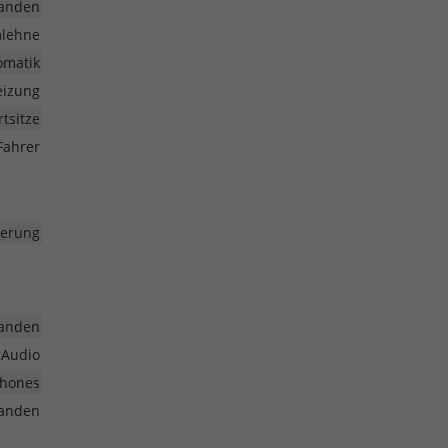
anden
mlehne
omatik
eizung
rtsitze
Fahrer
uerung
anden
 Audio
phones
anden