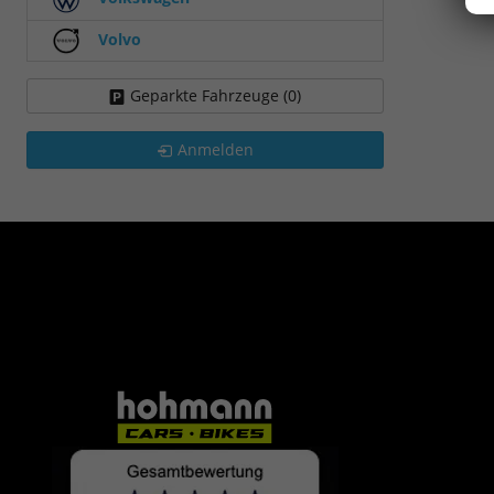
Volvo
Geparkte Fahrzeuge (
0
)
Anmelden