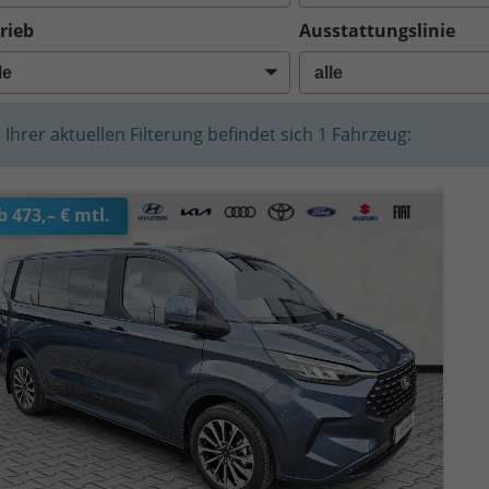
rieb
Ausstattungslinie
n Ihrer aktuellen Filterung befindet sich
1
Fahrzeug:
b 473,– € mtl.