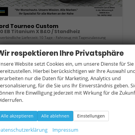
ord Tourneo Custom
.0 EB Titanium X B&O / Standheiz
verbindliche Lieferzeit:
10 Tage
Fahrzeug mit Tageszulassung
eugnr.
19552
Getriebe
Schaltgetriebe
Wir respektieren Ihre Privatsphäre
ftstoff
Diesel
Außenfarbe
Chroma Blau Metallic
nsere Website setzt Cookies ein, um unsere Dienste für Sie
tung
110 kW (150 PS)
Kilometerstand
20 km
ereitzustellen. Hierbei berücksichtigen wir Ihre Auswahl un
01.11.2025
erarbeiten nur die Daten für Marketing, Analytics und
1.900,– €
Wir rufen Sie an
Fahrzeugexposé (PDF)
Fahrzeug parken
ersonalisierung, für die Sie uns Ihr Einverständnis geben. Si
cl. 19% MwSt.
önnen Ihre Einwilligung jederzeit mit Wirkung für die Zukunf
erbrauch kombiniert:
7,60 l/100km
iderrufen.
O
-Klasse:
G
2
O
-Emissionen:
198,00 g/km
2
Alle akzeptieren
Alle ablehnen
Einstellungen
atenschutzerklärung
Impressum