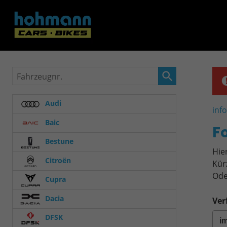
Fahrzeugnr.
Audi
inf
Baic
F
Bestune
Hie
Citroën
Kür
Ode
Cupra
Dacia
Ver
DFSK