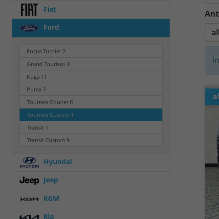
Fiat
Ant
Ford
Focus Turnier
2
I
Grand Tourneo
9
Kuga
11
Puma
7
a
Tourneo Courier
8
Tourneo Custom
1
Transit
1
Transit Custom
9
Hyundai
Jeep
KGM
Kia