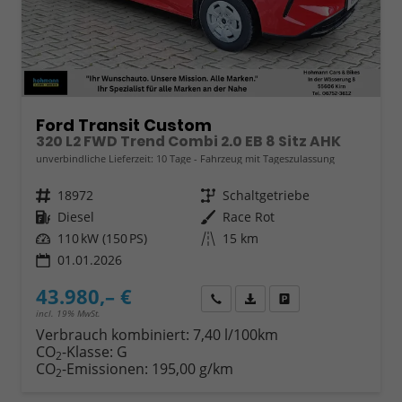
Ford Transit Custom
320 L2 FWD Trend Combi 2.0 EB 8 Sitz AHK
unverbindliche Lieferzeit:
10 Tage
Fahrzeug mit Tageszulassung
Fahrzeugnr.
18972
Getriebe
Schaltgetriebe
Kraftstoff
Diesel
Außenfarbe
Race Rot
Leistung
110 kW (150 PS)
Kilometerstand
15 km
01.01.2026
43.980,– €
Wir rufen Sie an
Fahrzeugexposé (PDF)
Fahrzeug parken
incl. 19% MwSt.
Verbrauch kombiniert:
7,40 l/100km
CO
-Klasse:
G
2
CO
-Emissionen:
195,00 g/km
2