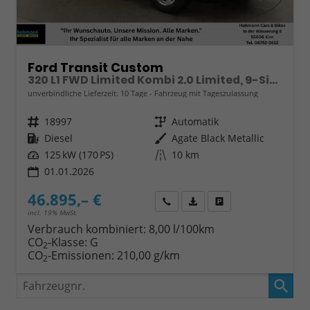
Ford Transit Custom
320 L1 FWD Limited Kombi 2.0 Limited, 9-Sitzer, Navi, FS-beheizbar, Side, Kamera, 4 J.-Garantie
unverbindliche Lieferzeit:
10 Tage
Fahrzeug mit Tageszulassung
Fahrzeugnr.
18997
Getriebe
Automatik
Kraftstoff
Diesel
Außenfarbe
Agate Black Metallic
Leistung
125 kW (170 PS)
Kilometerstand
10 km
01.01.2026
46.895,– €
Wir rufen Sie an
Fahrzeugexposé (PDF)
Fahrzeug parken
incl. 19% MwSt.
Verbrauch kombiniert:
8,00 l/100km
CO
-Klasse:
G
2
CO
-Emissionen:
210,00 g/km
2
Fahrzeugnr.