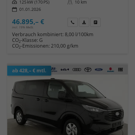
Leistung
125 kW (170 PS)
Kilometerstand
10 km
01.01.2026
46.895,– €
Wir rufen Sie an
Fahrzeugexposé (PDF)
Fahrzeug parken
incl. 19% MwSt.
Verbrauch kombiniert:
8,00 l/100km
CO
-Klasse:
G
2
CO
-Emissionen:
210,00 g/km
2
ab 428,– € mtl.