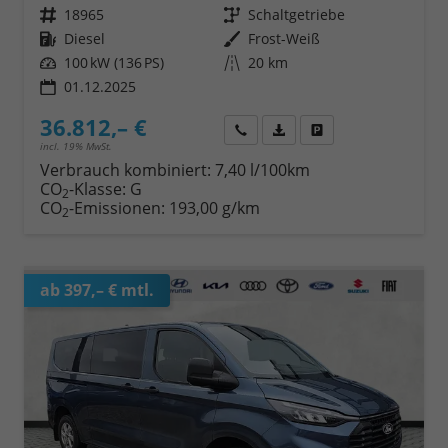
Fahrzeugnr.
18965
Getriebe
Schaltgetriebe
Kraftstoff
Diesel
Außenfarbe
Frost-Weiß
Leistung
100 kW (136 PS)
Kilometerstand
20 km
01.12.2025
36.812,– €
Wir rufen Sie an
Fahrzeugexposé (PDF)
Fahrzeug parken
incl. 19% MwSt.
Verbrauch kombiniert:
7,40 l/100km
CO
-Klasse:
G
2
CO
-Emissionen:
193,00 g/km
2
ab 397,– € mtl.