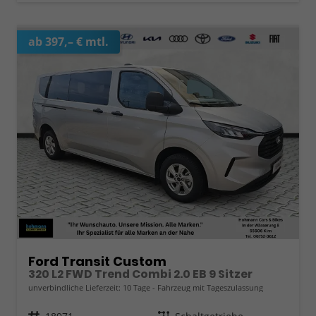
ab 397,– € mtl.
Ford Transit Custom
320 L2 FWD Trend Combi 2.0 EB 9 Sitzer
unverbindliche Lieferzeit:
10 Tage
Fahrzeug mit Tageszulassung