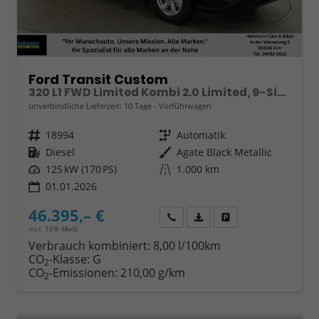
Ford Transit Custom
320 L1 FWD Limited Kombi 2.0 Limited, 9-Sitzer, Navi, FS-beheizbar, Side, Kamera, 4 J.-Garantie
unverbindliche Lieferzeit:
10 Tage
Vorführwagen
Fahrzeugnr.
18994
Getriebe
Automatik
Kraftstoff
Diesel
Außenfarbe
Agate Black Metallic
Leistung
125 kW (170 PS)
Kilometerstand
1.000 km
01.01.2026
46.395,– €
Wir rufen Sie an
Fahrzeugexposé (PDF)
Fahrzeug parken
incl. 19% MwSt.
Verbrauch kombiniert:
8,00 l/100km
CO
-Klasse:
G
2
CO
-Emissionen:
210,00 g/km
2