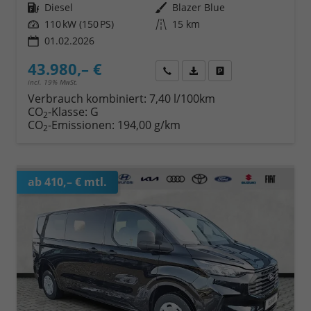
Kraftstoff
Diesel
Außenfarbe
Blazer Blue
Leistung
110 kW (150 PS)
Kilometerstand
15 km
01.02.2026
43.980,– €
Wir rufen Sie an
Fahrzeugexposé (PDF)
Fahrzeug parken
incl. 19% MwSt.
Verbrauch kombiniert:
7,40 l/100km
CO
-Klasse:
G
2
CO
-Emissionen:
194,00 g/km
2
ab 410,– € mtl.