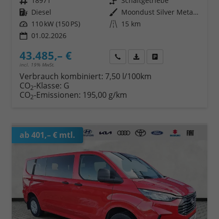
Fahrzeugnr.
18971
Getriebe
Schaltgetriebe
Kraftstoff
Diesel
Außenfarbe
Moondust Silver Metallic
Leistung
110 kW (150 PS)
Kilometerstand
15 km
01.02.2026
43.485,– €
Wir rufen Sie an
Fahrzeugexposé (PDF)
Fahrzeug parken
incl. 19% MwSt.
Verbrauch kombiniert:
7,50 l/100km
CO
-Klasse:
G
2
CO
-Emissionen:
195,00 g/km
2
ab 401,– € mtl.