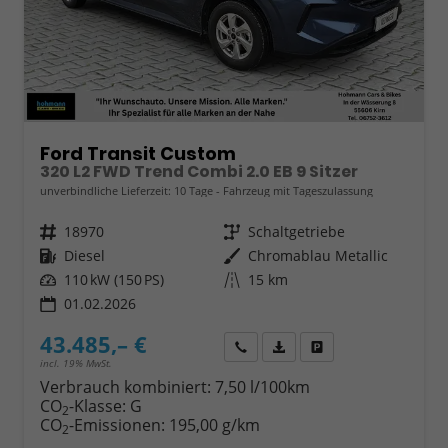
Ford Transit Custom
320 L2 FWD Trend Combi 2.0 EB 9 Sitzer
unverbindliche Lieferzeit:
10 Tage
Fahrzeug mit Tageszulassung
Fahrzeugnr.
18970
Getriebe
Schaltgetriebe
Kraftstoff
Diesel
Außenfarbe
Chromablau Metallic
Leistung
110 kW (150 PS)
Kilometerstand
15 km
01.02.2026
43.485,– €
Wir rufen Sie an
Fahrzeugexposé (PDF)
Fahrzeug parken
incl. 19% MwSt.
Verbrauch kombiniert:
7,50 l/100km
CO
-Klasse:
G
2
CO
-Emissionen:
195,00 g/km
2