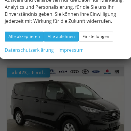
Auswahl und verarbeiten nur die Daten für Marketing,
Leistung
110 kW (150 PS)
Kilometerstand
15 km
Analytics und Personalisierung, für die Sie uns Ihr
01.03.2026
Einverständnis geben. Sie können Ihre Einwilligung
jederzeit mit Wirkung für die Zukunft widerrufen.
44.970,– €
Wir rufen Sie an
Fahrzeugexposé (PDF)
Fahrzeug parken
incl. 19% MwSt.
Alle akzeptieren
Alle ablehnen
Einstellungen
Verbrauch kombiniert:
7,40 l/100km
CO
-Klasse:
G
2
CO
-Emissionen:
195,00 g/km
Datenschutzerklärung
Impressum
2
ab 423,– € mtl.