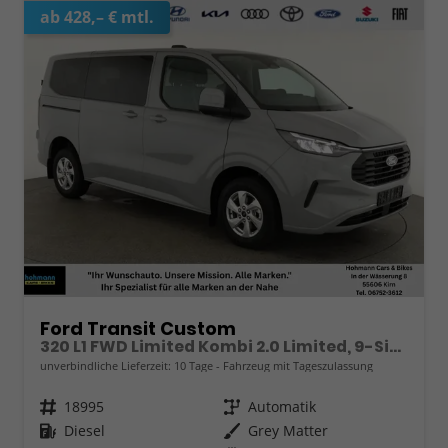
ab 428,– € mtl.
Ford Transit Custom
320 L1 FWD Limited Kombi 2.0 Limited, 9-Sitzer, Navi, FS-beheizbar, Side, Kamera, 4 J.-Garantie
unverbindliche Lieferzeit:
10 Tage
Fahrzeug mit Tageszulassung
Fahrzeugnr.
18995
Getriebe
Automatik
Kraftstoff
Diesel
Außenfarbe
Grey Matter