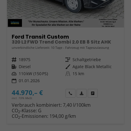
Ford Transit Custom
320 L2 FWD Trend Combi 2.0 EB 8 Sitz AHK
unverbindliche Lieferzeit:
10 Tage
Fahrzeug mit Tageszulassung
Fahrzeugnr.
18975
Getriebe
Schaltgetriebe
Kraftstoff
Diesel
Außenfarbe
Agate Black Metallic
Leistung
110 kW (150 PS)
Kilometerstand
15 km
01.01.2026
44.970,– €
Wir rufen Sie an
Fahrzeugexposé (PDF)
Fahrzeug parken
incl. 19% MwSt.
Verbrauch kombiniert:
7,40 l/100km
CO
-Klasse:
G
2
CO
-Emissionen:
194,00 g/km
2