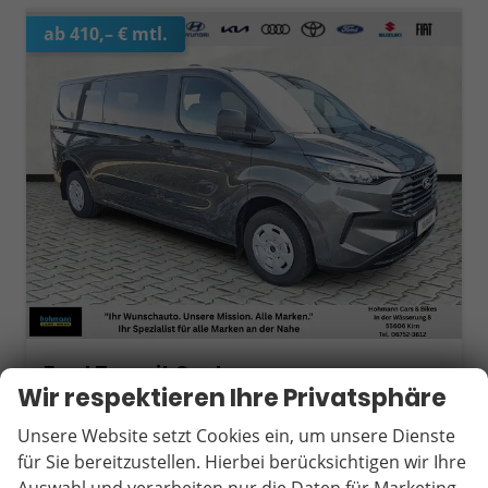
ab 410,– € mtl.
Ford Transit Custom
320 L2 FWD Trend Combi 2.0 EB 8 Sitz AHK
Wir respektieren Ihre Privatsphäre
unverbindliche Lieferzeit:
10 Tage
Fahrzeug mit Tageszulassung
Unsere Website setzt Cookies ein, um unsere Dienste
Fahrzeugnr.
18978
Getriebe
Schaltgetriebe
für Sie bereitzustellen. Hierbei berücksichtigen wir Ihre
Kraftstoff
Diesel
Außenfarbe
Magneticgrau Metallic