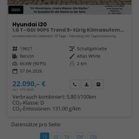
Hyundai i20
1.0 T-GDI 90PS Trend 5-türig Klimaautomatik Sitzheizung Lenkradheizung Rückf.Kamera PDC Apple CarPlay Android Auto Tempomat Touchscreen 16"LM
unverbindliche Lieferzeit:
10 Tage
Fahrzeug mit Tageszulassung
Fahrzeugnr.
19827
Getriebe
Schaltgetriebe
Kraftstoff
Benzin
Außenfarbe
Atlas White
Leistung
66 kW (90 PS)
Kilometerstand
2 km
07.04.2026
22.090,– €
Wir rufen Sie an
Fahrzeugexposé (PDF)
Fahrzeug parken
incl. 19% MwSt.
Verbrauch kombiniert:
5,80 l/100km
CO
-Klasse:
D
2
CO
-Emissionen:
131,00 g/km
2
Datensätze pro Seite:
10
20
50
100
250