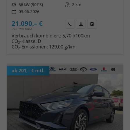
Leistung
66 kW (90 PS)
Kilometerstand
2 km
03.06.2026
21.090,– €
Wir rufen Sie an
Fahrzeugexposé (PDF)
Fahrzeug parken
incl. 19% MwSt.
Verbrauch kombiniert:
5,70 l/100km
CO
-Klasse:
D
2
CO
-Emissionen:
129,00 g/km
2
ab 201,– € mtl.