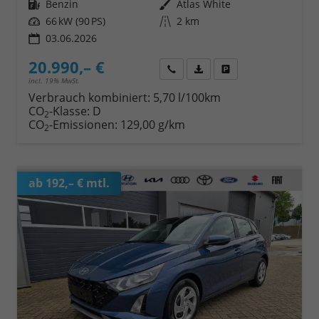
Kraftstoff
Benzin
Außenfarbe
Atlas White
Leistung
66 kW (90 PS)
Kilometerstand
2 km
03.06.2026
20.990,– €
Wir rufen Sie an
Fahrzeugexposé (PDF)
Fahrzeug parken
incl. 19% MwSt.
Verbrauch kombiniert:
5,70 l/100km
CO
-Klasse:
D
2
CO
-Emissionen:
129,00 g/km
2
ab 192,– € mtl.