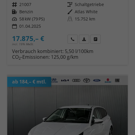
Fahrzeugnr.
21007
Getriebe
Schaltgetriebe
Kraftstoff
Benzin
Außenfarbe
Atlas White
Leistung
58 kW (79 PS)
Kilometerstand
15.752 km
01.04.2025
17.875,– €
Wir rufen Sie an
Fahrzeugexposé (PDF)
Fahrzeug parken
incl. 19% MwSt.
Verbrauch kombiniert:
5,50 l/100km
CO
-Emissionen:
125,00 g/km
2
ab 184,– € mtl.