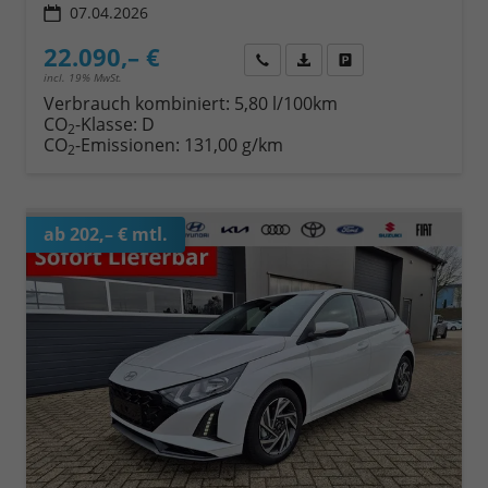
07.04.2026
22.090,– €
Wir rufen Sie an
Fahrzeugexposé (PDF)
Fahrzeug parken
incl. 19% MwSt.
Verbrauch kombiniert:
5,80 l/100km
CO
-Klasse:
D
2
CO
-Emissionen:
131,00 g/km
2
ab 202,– € mtl.