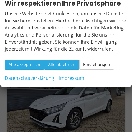
Leistung
66 kW (90 PS)
Kilometerstand
20 km
Wir respektieren Ihre Privatsphäre
01.03.2026
Unsere Website setzt Cookies ein, um unsere Dienste
22.000,– €
für Sie bereitzustellen. Hierbei berücksichtigen wir Ihre
Wir rufen Sie an
Fahrzeugexposé (PDF)
Fahrzeug parken
incl. 19% MwSt.
Auswahl und verarbeiten nur die Daten für Marketing,
Verbrauch kombiniert:
5,70 l/100km
Analytics und Personalisierung, für die Sie uns Ihr
CO
-Klasse:
D
2
Einverständnis geben. Sie können Ihre Einwilligung
CO
-Emissionen:
129,00 g/km
2
jederzeit mit Wirkung für die Zukunft widerrufen.
Alle akzeptieren
Alle ablehnen
Einstellungen
ab 202,– € mtl.
Datenschutzerklärung
Impressum