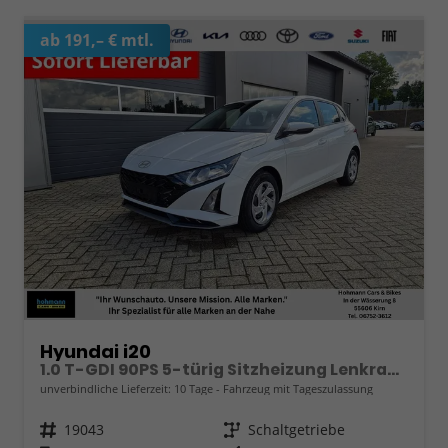
ab 191,– € mtl.
Hyundai i20
1.0 T-GDI 90PS 5-türig Sitzheizung Lenkradheizung Rückf.Kamera PDC Klima Apple CarPlay Android Auto Tempomat Touchscreen
unverbindliche Lieferzeit:
10 Tage
Fahrzeug mit Tageszulassung
Fahrzeugnr.
19043
Getriebe
Schaltgetriebe