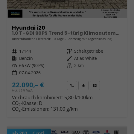
Hyundai i20
1.0 T-GDI 90PS Trend 5-türig Klimaautomatik Sitzheizung Lenkradheizung Rückf.Kamera PDC Apple CarPlay Android Auto Tempomat Touchscreen 16"LM
unverbindliche Lieferzeit:
10 Tage
Fahrzeug mit Tageszulassung
Fahrzeugnr.
17144
Getriebe
Schaltgetriebe
Kraftstoff
Benzin
Außenfarbe
Atlas White
Leistung
66 kW (90 PS)
Kilometerstand
2 km
07.04.2026
22.090,– €
Wir rufen Sie an
Fahrzeugexposé (PDF)
Fahrzeug parken
incl. 19% MwSt.
Verbrauch kombiniert:
5,80 l/100km
CO
-Klasse:
D
2
CO
-Emissionen:
131,00 g/km
2
ab 202,– € mtl.