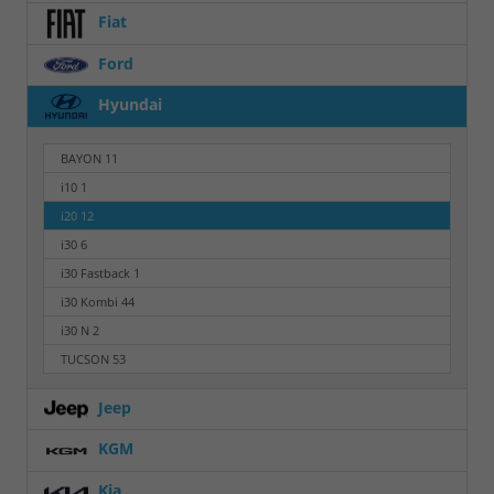
Fiat
Ford
Hyundai
BAYON
11
i10
1
i20
12
i30
6
i30 Fastback
1
i30 Kombi
44
i30 N
2
TUCSON
53
Jeep
KGM
Kia