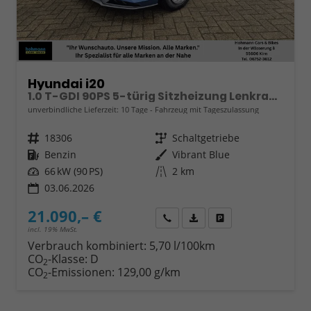
Hyundai i20
1.0 T-GDI 90PS 5-türig Sitzheizung Lenkradheizung Rückf.Kamera PDC Klima Apple CarPlay Android Auto Tempomat Touchscreen
unverbindliche Lieferzeit:
10 Tage
Fahrzeug mit Tageszulassung
Fahrzeugnr.
18306
Getriebe
Schaltgetriebe
Kraftstoff
Benzin
Außenfarbe
Vibrant Blue
Leistung
66 kW (90 PS)
Kilometerstand
2 km
03.06.2026
21.090,– €
Wir rufen Sie an
Fahrzeugexposé (PDF)
Fahrzeug parken
incl. 19% MwSt.
Verbrauch kombiniert:
5,70 l/100km
CO
-Klasse:
D
2
CO
-Emissionen:
129,00 g/km
2