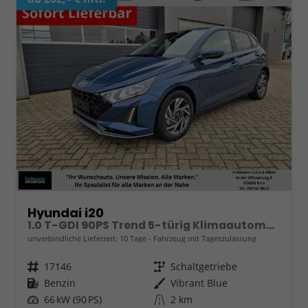
Hyundai i20
1.0 T-GDI 90PS Trend 5-türig Klimaautomatik Sitzheizung Lenkradheizung Rückf.Kamera PDC Apple CarPlay Android Auto Tempomat Touchscreen 16"LM
unverbindliche Lieferzeit:
10 Tage
Fahrzeug mit Tageszulassung
Fahrzeugnr.
17146
Getriebe
Schaltgetriebe
Kraftstoff
Benzin
Außenfarbe
Vibrant Blue
Leistung
66 kW (90 PS)
Kilometerstand
2 km