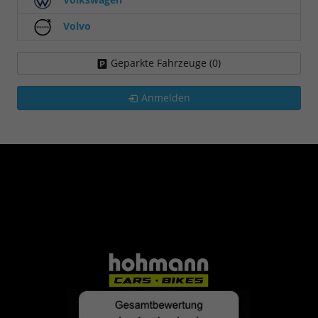
Volvo
Geparkte Fahrzeuge (
0
)
Anmelden