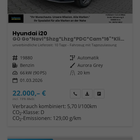
Hyundai i20
GO Go*Navi*Shzg*Lhzg*PDC*Cam*16"*Klima*VCockpit
unverbindliche Lieferzeit:
10 Tage
Fahrzeug mit Tageszulassung
Fahrzeugnr.
19880
Getriebe
Automatik
Kraftstoff
Benzin
Außenfarbe
Aurora Grey
Leistung
66 kW (90 PS)
Kilometerstand
20 km
01.03.2026
22.000,– €
Wir rufen Sie an
Fahrzeugexposé (PDF)
Fahrzeug parken
incl. 19% MwSt.
Verbrauch kombiniert:
5,70 l/100km
CO
-Klasse:
D
2
CO
-Emissionen:
129,00 g/km
2