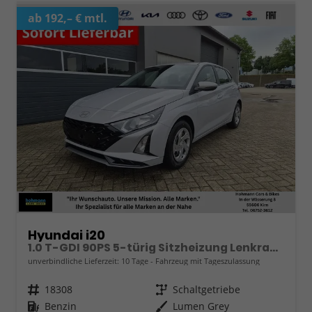
ab 192,– € mtl.
Hyundai i20
1.0 T-GDI 90PS 5-türig Sitzheizung Lenkradheizung Rückf.Kamera PDC Klima Apple CarPlay Android Auto Tempomat Touchscreen
unverbindliche Lieferzeit:
10 Tage
Fahrzeug mit Tageszulassung
Fahrzeugnr.
18308
Getriebe
Schaltgetriebe
Kraftstoff
Benzin
Außenfarbe
Lumen Grey