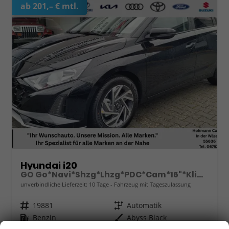
ab 201,– € mtl.
Hyundai i20
GO Go*Navi*Shzg*Lhzg*PDC*Cam*16"*Klima*VCockpit
unverbindliche Lieferzeit:
10 Tage
Fahrzeug mit Tageszulassung
Fahrzeugnr.
19881
Getriebe
Automatik
Kraftstoff
Benzin
Außenfarbe
Abyss Black