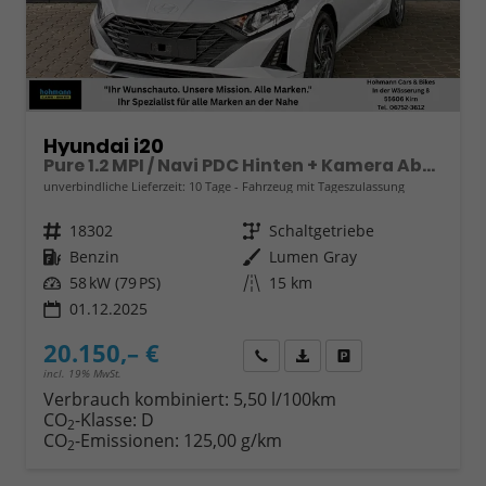
Hyundai i20
Pure 1.2 MPI / Navi PDC Hinten + Kamera Abgedunkelte Scheiben Tempomat Alu 16"
unverbindliche Lieferzeit:
10 Tage
Fahrzeug mit Tageszulassung
Fahrzeugnr.
18302
Getriebe
Schaltgetriebe
Kraftstoff
Benzin
Außenfarbe
Lumen Gray
Leistung
58 kW (79 PS)
Kilometerstand
15 km
01.12.2025
20.150,– €
Wir rufen Sie an
Fahrzeugexposé (PDF)
Fahrzeug parken
incl. 19% MwSt.
Verbrauch kombiniert:
5,50 l/100km
CO
-Klasse:
D
2
CO
-Emissionen:
125,00 g/km
2