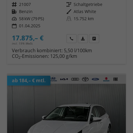
Fahrzeugnr.
21007
Getriebe
Schaltgetriebe
Kraftstoff
Benzin
Außenfarbe
Atlas White
Leistung
58 kW (79 PS)
Kilometerstand
15.752 km
01.04.2025
17.875,– €
Wir rufen Sie an
Fahrzeugexposé (PDF)
Fahrzeug parken
incl. 19% MwSt.
Verbrauch kombiniert:
5,50 l/100km
CO
-Emissionen:
125,00 g/km
2
ab 184,– € mtl.