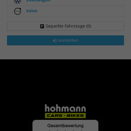
Volvo
Geparkte Fahrzeuge (
0
)
Anmelden