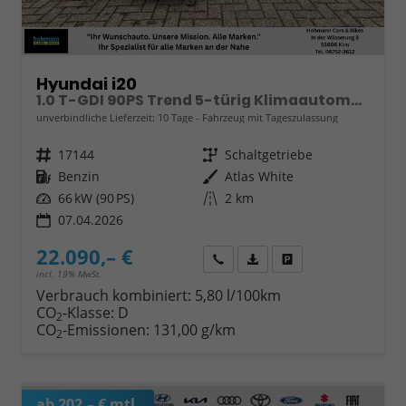
Hyundai i20
1.0 T-GDI 90PS Trend 5-türig Klimaautomatik Sitzheizung Lenkradheizung Rückf.Kamera PDC Apple CarPlay Android Auto Tempomat Touchscreen 16"LM
unverbindliche Lieferzeit:
10 Tage
Fahrzeug mit Tageszulassung
Fahrzeugnr.
17144
Getriebe
Schaltgetriebe
Kraftstoff
Benzin
Außenfarbe
Atlas White
Leistung
66 kW (90 PS)
Kilometerstand
2 km
07.04.2026
22.090,– €
Wir rufen Sie an
Fahrzeugexposé (PDF)
Fahrzeug parken
incl. 19% MwSt.
Verbrauch kombiniert:
5,80 l/100km
CO
-Klasse:
D
2
CO
-Emissionen:
131,00 g/km
2
ab 202,– € mtl.