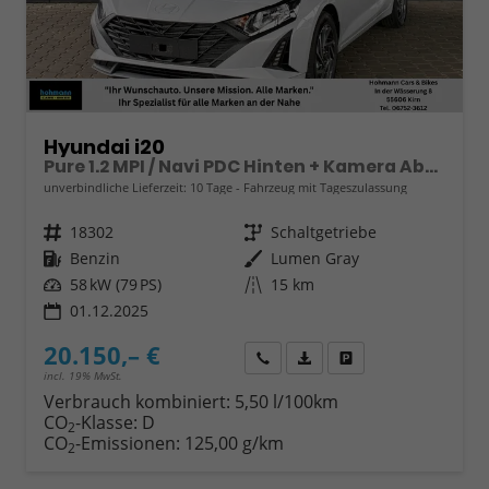
Hyundai i20
Pure 1.2 MPI / Navi PDC Hinten + Kamera Abgedunkelte Scheiben Tempomat Alu 16"
unverbindliche Lieferzeit:
10 Tage
Fahrzeug mit Tageszulassung
Fahrzeugnr.
18302
Getriebe
Schaltgetriebe
Kraftstoff
Benzin
Außenfarbe
Lumen Gray
Leistung
58 kW (79 PS)
Kilometerstand
15 km
01.12.2025
20.150,– €
Wir rufen Sie an
Fahrzeugexposé (PDF)
Fahrzeug parken
incl. 19% MwSt.
Verbrauch kombiniert:
5,50 l/100km
CO
-Klasse:
D
2
CO
-Emissionen:
125,00 g/km
2