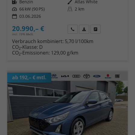
Kraftstoff
Benzin
Außenfarbe
Atlas White
Leistung
66 kW (90 PS)
Kilometerstand
2 km
03.06.2026
20.990,– €
Wir rufen Sie an
Fahrzeugexposé (PDF)
Fahrzeug parken
incl. 19% MwSt.
Verbrauch kombiniert:
5,70 l/100km
CO
-Klasse:
D
2
CO
-Emissionen:
129,00 g/km
2
ab 192,– € mtl.