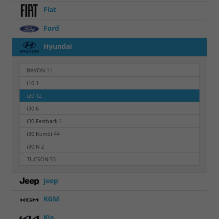
Fiat
Ford
Hyundai
BAYON
11
i10
1
i20
12
i30
6
i30 Fastback
1
i30 Kombi
44
i30 N
2
TUCSON
53
Jeep
KGM
Kia