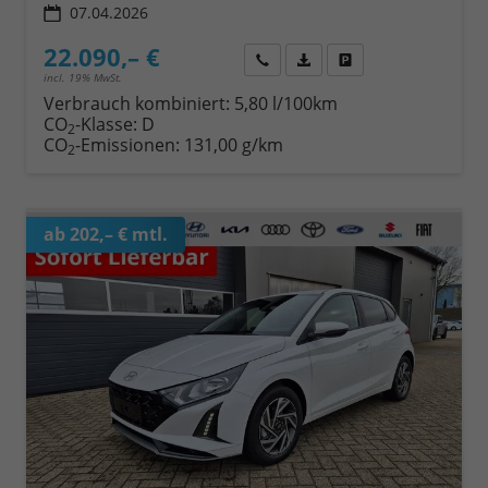
07.04.2026
22.090,– €
Wir rufen Sie an
Fahrzeugexposé (PDF)
Fahrzeug parken
incl. 19% MwSt.
Verbrauch kombiniert:
5,80 l/100km
CO
-Klasse:
D
2
CO
-Emissionen:
131,00 g/km
2
ab 202,– € mtl.