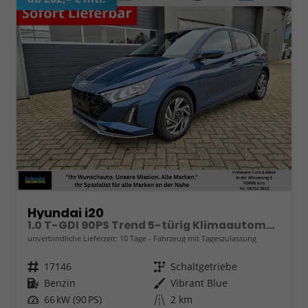
Hyundai i20
1.0 T-GDI 90PS Trend 5-türig Klimaautomatik Sitzheizung Lenkradheizung Rückf.Kamera PDC Apple CarPlay Android Auto Tempomat Touchscreen 16"LM
unverbindliche Lieferzeit:
10 Tage
Fahrzeug mit Tageszulassung
Fahrzeugnr.
17146
Getriebe
Schaltgetriebe
Kraftstoff
Benzin
Außenfarbe
Vibrant Blue
Leistung
66 kW (90 PS)
Kilometerstand
2 km