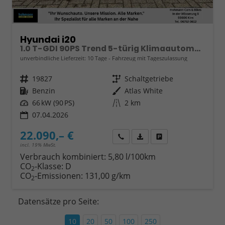
Hyundai i20
1.0 T-GDI 90PS Trend 5-türig Klimaautomatik Sitzheizung Lenkradheizung Rückf.Kamera PDC Apple CarPlay Android Auto Tempomat Touchscreen 16"LM
unverbindliche Lieferzeit:
10 Tage
Fahrzeug mit Tageszulassung
Fahrzeugnr.
19827
Getriebe
Schaltgetriebe
Kraftstoff
Benzin
Außenfarbe
Atlas White
Leistung
66 kW (90 PS)
Kilometerstand
2 km
07.04.2026
22.090,– €
Wir rufen Sie an
Fahrzeugexposé (PDF)
Fahrzeug parken
incl. 19% MwSt.
Verbrauch kombiniert:
5,80 l/100km
CO
-Klasse:
D
2
CO
-Emissionen:
131,00 g/km
2
Datensätze pro Seite:
10
20
50
100
250