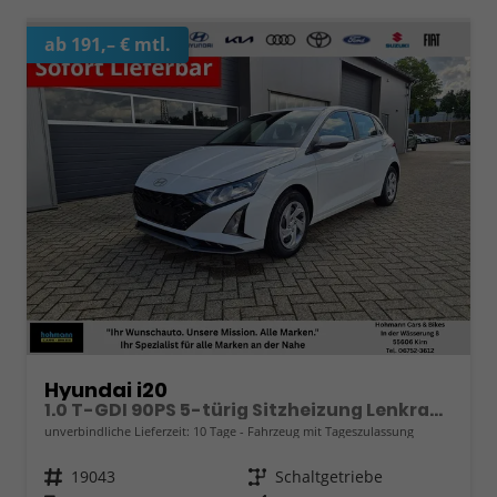
ab 191,– € mtl.
Hyundai i20
1.0 T-GDI 90PS 5-türig Sitzheizung Lenkradheizung Rückf.Kamera PDC Klima Apple CarPlay Android Auto Tempomat Touchscreen
unverbindliche Lieferzeit:
10 Tage
Fahrzeug mit Tageszulassung
Fahrzeugnr.
19043
Getriebe
Schaltgetriebe