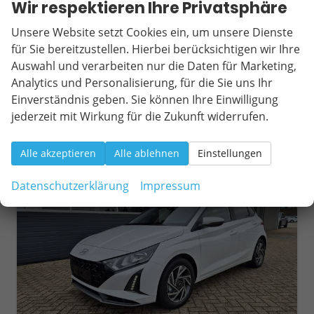
Leistung
66 kW (90 PS)
Kilometerstand
20 km
Wir respektieren Ihre Privatsphäre
01.03.2026
Unsere Website setzt Cookies ein, um unsere Dienste
22.000,– €
für Sie bereitzustellen. Hierbei berücksichtigen wir Ihre
Wir rufen Sie an
Fahrzeugexposé (PDF)
Fahrzeug parken
incl. 19% MwSt.
Auswahl und verarbeiten nur die Daten für Marketing,
Verbrauch kombiniert:
5,70 l/100km
Analytics und Personalisierung, für die Sie uns Ihr
CO
-Klasse:
D
2
Einverständnis geben. Sie können Ihre Einwilligung
CO
-Emissionen:
129,00 g/km
2
jederzeit mit Wirkung für die Zukunft widerrufen.
Alle akzeptieren
Alle ablehnen
Einstellungen
ab 202,– € mtl.
Datenschutzerklärung
Impressum