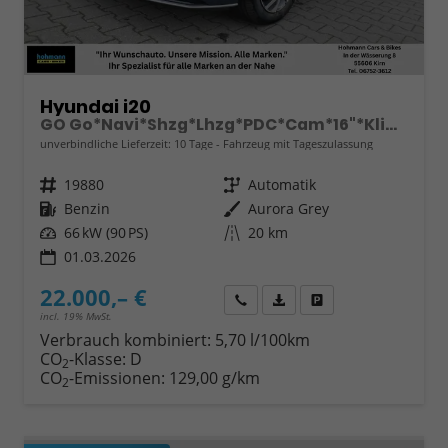
Hyundai i20
GO Go*Navi*Shzg*Lhzg*PDC*Cam*16"*Klima*VCockpit
unverbindliche Lieferzeit:
10 Tage
Fahrzeug mit Tageszulassung
Fahrzeugnr.
19880
Getriebe
Automatik
Kraftstoff
Benzin
Außenfarbe
Aurora Grey
Leistung
66 kW (90 PS)
Kilometerstand
20 km
01.03.2026
22.000,– €
Wir rufen Sie an
Fahrzeugexposé (PDF)
Fahrzeug parken
incl. 19% MwSt.
Verbrauch kombiniert:
5,70 l/100km
CO
-Klasse:
D
2
CO
-Emissionen:
129,00 g/km
2