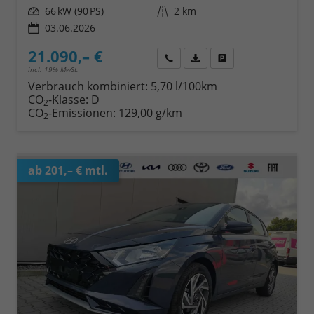
Leistung
66 kW (90 PS)
Kilometerstand
2 km
03.06.2026
21.090,– €
Wir rufen Sie an
Fahrzeugexposé (PDF)
Fahrzeug parken
incl. 19% MwSt.
Verbrauch kombiniert:
5,70 l/100km
CO
-Klasse:
D
2
CO
-Emissionen:
129,00 g/km
2
ab 201,– € mtl.