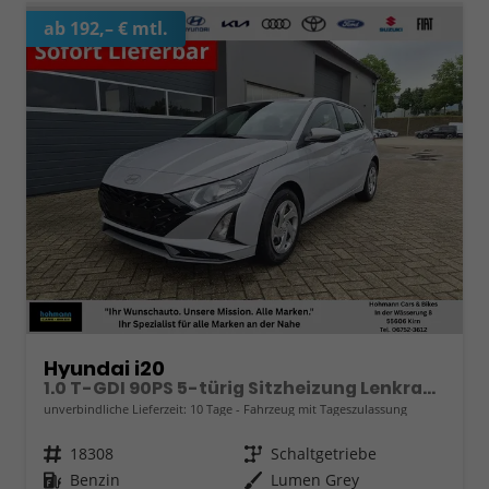
ab 192,– € mtl.
Hyundai i20
1.0 T-GDI 90PS 5-türig Sitzheizung Lenkradheizung Rückf.Kamera PDC Klima Apple CarPlay Android Auto Tempomat Touchscreen
unverbindliche Lieferzeit:
10 Tage
Fahrzeug mit Tageszulassung
Fahrzeugnr.
18308
Getriebe
Schaltgetriebe
Kraftstoff
Benzin
Außenfarbe
Lumen Grey