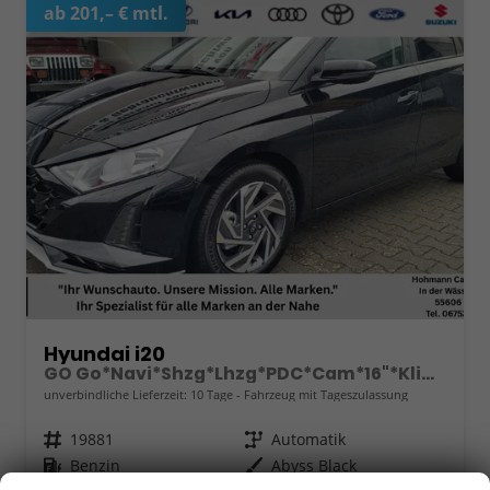
ab 201,– € mtl.
Hyundai i20
GO Go*Navi*Shzg*Lhzg*PDC*Cam*16"*Klima*VCockpit
unverbindliche Lieferzeit:
10 Tage
Fahrzeug mit Tageszulassung
Fahrzeugnr.
19881
Getriebe
Automatik
Kraftstoff
Benzin
Außenfarbe
Abyss Black