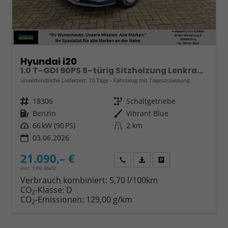
Hyundai i20
1.0 T-GDI 90PS 5-türig Sitzheizung Lenkradheizung Rückf.Kamera PDC Klima Apple CarPlay Android Auto Tempomat Touchscreen
unverbindliche Lieferzeit:
10 Tage
Fahrzeug mit Tageszulassung
Fahrzeugnr.
18306
Getriebe
Schaltgetriebe
Kraftstoff
Benzin
Außenfarbe
Vibrant Blue
Leistung
66 kW (90 PS)
Kilometerstand
2 km
03.06.2026
21.090,– €
Wir rufen Sie an
Fahrzeugexposé (PDF)
Fahrzeug parken
incl. 19% MwSt.
Verbrauch kombiniert:
5,70 l/100km
CO
-Klasse:
D
2
CO
-Emissionen:
129,00 g/km
2