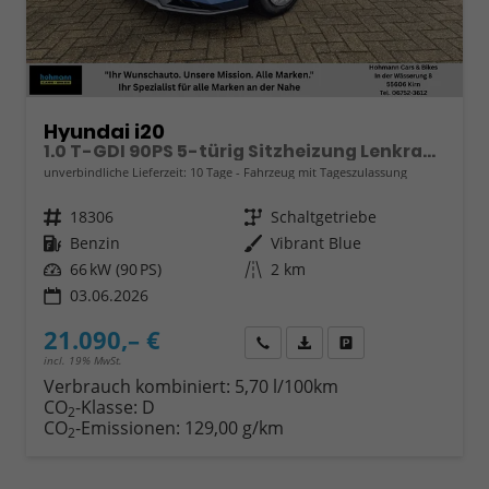
Hyundai i20
1.0 T-GDI 90PS 5-türig Sitzheizung Lenkradheizung Rückf.Kamera PDC Klima Apple CarPlay Android Auto Tempomat Touchscreen
unverbindliche Lieferzeit:
10 Tage
Fahrzeug mit Tageszulassung
Fahrzeugnr.
18306
Getriebe
Schaltgetriebe
Kraftstoff
Benzin
Außenfarbe
Vibrant Blue
Leistung
66 kW (90 PS)
Kilometerstand
2 km
03.06.2026
21.090,– €
Wir rufen Sie an
Fahrzeugexposé (PDF)
Fahrzeug parken
incl. 19% MwSt.
Verbrauch kombiniert:
5,70 l/100km
CO
-Klasse:
D
2
CO
-Emissionen:
129,00 g/km
2