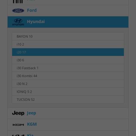
Ford
Hyundai
BAYON
10
i10
2
i20
17
i30
6
i30 Fastback
1
i30 Kombi
44
i30 N
2
IONIQ 5
2
TUCSON
52
Jeep
KGM
Kia