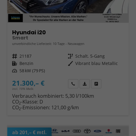
Hyundai i20
Smart
unverbindliche Lieferzeit:
10 Tage
Neuwagen
Fahrzeugnr.
21187
Getriebe
Schalt. 5-Gang
Kraftstoff
Benzin
Außenfarbe
Vibrant blau Metallic
Leistung
58 kW (79 PS)
21.300,– €
Wir rufen Sie an
Fahrzeugexposé (PDF)
Fahrzeug parken
incl. 19% MwSt.
Verbrauch kombiniert:
5,30 l/100km
CO
-Klasse:
D
2
CO
-Emissionen:
121,00 g/km
2
ab 201,– € mtl.