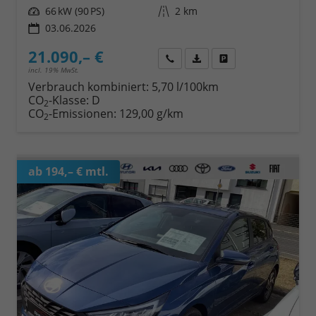
Leistung
66 kW (90 PS)
Kilometerstand
2 km
03.06.2026
21.090,– €
Wir rufen Sie an
Fahrzeugexposé (PDF)
Fahrzeug parken
incl. 19% MwSt.
Verbrauch kombiniert:
5,70 l/100km
CO
-Klasse:
D
2
CO
-Emissionen:
129,00 g/km
2
ab 194,– € mtl.