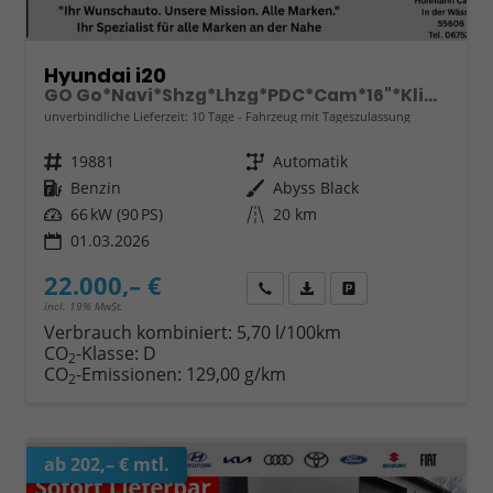
Hyundai i20
GO Go*Navi*Shzg*Lhzg*PDC*Cam*16"*Klima*VCockpit
unverbindliche Lieferzeit:
10 Tage
Fahrzeug mit Tageszulassung
Fahrzeugnr.
19881
Getriebe
Automatik
Kraftstoff
Benzin
Außenfarbe
Abyss Black
Leistung
66 kW (90 PS)
Kilometerstand
20 km
01.03.2026
22.000,– €
Wir rufen Sie an
Fahrzeugexposé (PDF)
Fahrzeug parken
incl. 19% MwSt.
Verbrauch kombiniert:
5,70 l/100km
CO
-Klasse:
D
2
CO
-Emissionen:
129,00 g/km
2
ab 202,– € mtl.