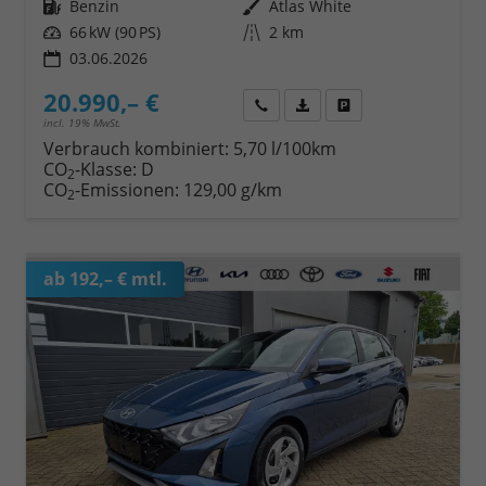
Kraftstoff
Benzin
Außenfarbe
Atlas White
Leistung
66 kW (90 PS)
Kilometerstand
2 km
03.06.2026
20.990,– €
Wir rufen Sie an
Fahrzeugexposé (PDF)
Fahrzeug parken
incl. 19% MwSt.
Verbrauch kombiniert:
5,70 l/100km
CO
-Klasse:
D
2
CO
-Emissionen:
129,00 g/km
2
ab 192,– € mtl.