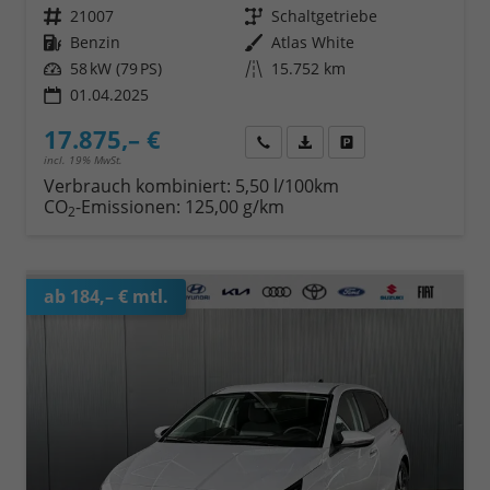
Fahrzeugnr.
21007
Getriebe
Schaltgetriebe
Kraftstoff
Benzin
Außenfarbe
Atlas White
Leistung
58 kW (79 PS)
Kilometerstand
15.752 km
01.04.2025
17.875,– €
Wir rufen Sie an
Fahrzeugexposé (PDF)
Fahrzeug parken
incl. 19% MwSt.
Verbrauch kombiniert:
5,50 l/100km
CO
-Emissionen:
125,00 g/km
2
ab 184,– € mtl.