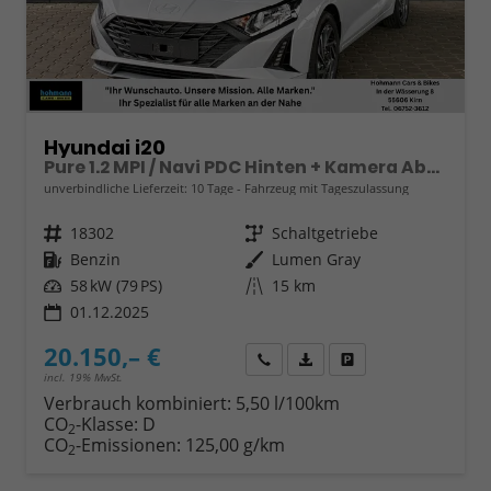
Hyundai i20
Pure 1.2 MPI / Navi PDC Hinten + Kamera Abgedunkelte Scheiben Tempomat Alu 16"
unverbindliche Lieferzeit:
10 Tage
Fahrzeug mit Tageszulassung
Fahrzeugnr.
18302
Getriebe
Schaltgetriebe
Kraftstoff
Benzin
Außenfarbe
Lumen Gray
Leistung
58 kW (79 PS)
Kilometerstand
15 km
01.12.2025
20.150,– €
Wir rufen Sie an
Fahrzeugexposé (PDF)
Fahrzeug parken
incl. 19% MwSt.
Verbrauch kombiniert:
5,50 l/100km
CO
-Klasse:
D
2
CO
-Emissionen:
125,00 g/km
2