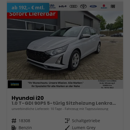
ab 192,– € mtl.
Hyundai i20
1.0 T-GDI 90PS 5-türig Sitzheizung Lenkradheizung Rückf.Kamera PDC Klima Apple CarPlay Android Auto Tempomat Touchscreen
unverbindliche Lieferzeit:
10 Tage
Fahrzeug mit Tageszulassung
Fahrzeugnr.
18308
Getriebe
Schaltgetriebe
Kraftstoff
Benzin
Außenfarbe
Lumen Grey