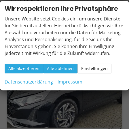
01.03.2026
Wir respektieren Ihre Privatsphäre
22.000,– €
Wir rufen Sie an
Fahrzeugexposé (PDF)
Fahrzeug parken
incl. 19% MwSt.
Unsere Website setzt Cookies ein, um unsere Dienste
Verbrauch kombiniert:
5,70 l/100km
für Sie bereitzustellen. Hierbei berücksichtigen wir Ihre
CO
-Klasse:
D
2
Auswahl und verarbeiten nur die Daten für Marketing,
CO
-Emissionen:
129,00 g/km
2
Analytics und Personalisierung, für die Sie uns Ihr
Einverständnis geben. Sie können Ihre Einwilligung
jederzeit mit Wirkung für die Zukunft widerrufen.
ab 201,– € mtl.
Alle akzeptieren
Alle ablehnen
Einstellungen
Datenschutzerklärung
Impressum