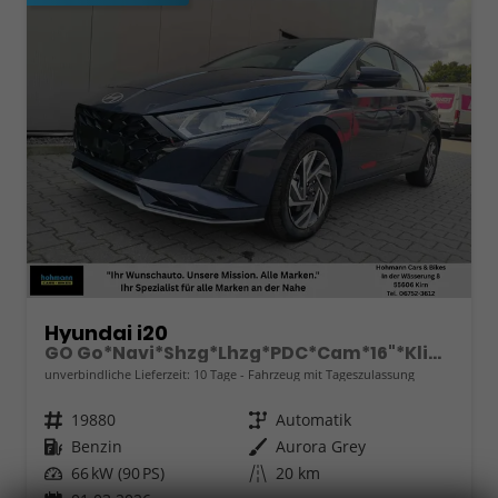
Hyundai i20
GO Go*Navi*Shzg*Lhzg*PDC*Cam*16"*Klima*VCockpit
unverbindliche Lieferzeit:
10 Tage
Fahrzeug mit Tageszulassung
Fahrzeugnr.
19880
Getriebe
Automatik
Kraftstoff
Benzin
Außenfarbe
Aurora Grey
Leistung
66 kW (90 PS)
Kilometerstand
20 km