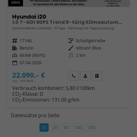
Hyundai i20
1.0 T-GDI 90PS Trend 5-türig Klimaautomatik Sitzheizung Lenkradheizung Rückf.Kamera PDC Apple CarPlay Android Auto Tempomat Touchscreen 16"LM
unverbindliche Lieferzeit:
10 Tage
Fahrzeug mit Tageszulassung
Fahrzeugnr.
17146
Getriebe
Schaltgetriebe
Kraftstoff
Benzin
Außenfarbe
Vibrant Blue
Leistung
66 kW (90 PS)
Kilometerstand
2 km
07.04.2026
22.090,– €
Wir rufen Sie an
Fahrzeugexposé (PDF)
Fahrzeug parken
incl. 19% MwSt.
Verbrauch kombiniert:
5,80 l/100km
CO
-Klasse:
D
2
CO
-Emissionen:
131,00 g/km
2
Datensätze pro Seite:
10
20
50
100
250