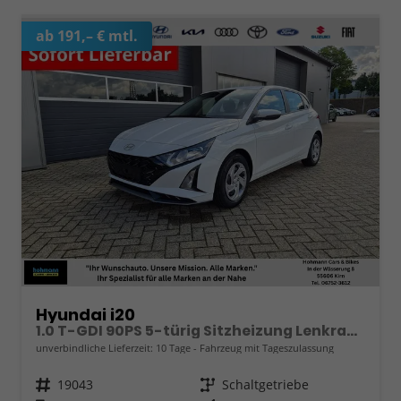
ab 191,– € mtl.
Hyundai i20
1.0 T-GDI 90PS 5-türig Sitzheizung Lenkradheizung Rückf.Kamera PDC Klima Apple CarPlay Android Auto Tempomat Touchscreen
unverbindliche Lieferzeit:
10 Tage
Fahrzeug mit Tageszulassung
Fahrzeugnr.
19043
Getriebe
Schaltgetriebe