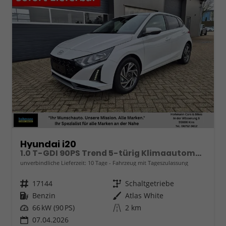
Hyundai i20
1.0 T-GDI 90PS Trend 5-türig Klimaautomatik Sitzheizung Lenkradheizung Rückf.Kamera PDC Apple CarPlay Android Auto Tempomat Touchscreen 16"LM
unverbindliche Lieferzeit:
10 Tage
Fahrzeug mit Tageszulassung
Fahrzeugnr.
17144
Getriebe
Schaltgetriebe
Kraftstoff
Benzin
Außenfarbe
Atlas White
Leistung
66 kW (90 PS)
Kilometerstand
2 km
07.04.2026