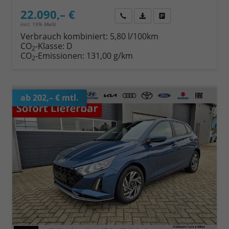
22.090,– €
Wir rufen Sie an
Fahrzeugexposé (PDF)
Fahrzeug parken
incl. 19% MwSt.
Verbrauch kombiniert:
5,80 l/100km
CO
-Klasse:
D
2
CO
-Emissionen:
131,00 g/km
2
ab 202,– € mtl.