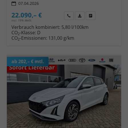
07.04.2026
22.090,– €
Wir rufen Sie an
Fahrzeugexposé (PDF)
Fahrzeug parken
incl. 19% MwSt.
Verbrauch kombiniert:
5,80 l/100km
CO
-Klasse:
D
2
CO
-Emissionen:
131,00 g/km
2
ab 202,– € mtl.