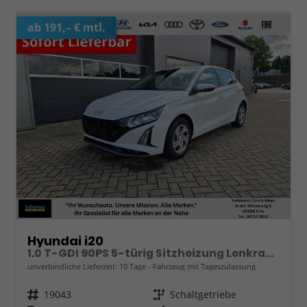
ab 191,– € mtl.
Hyundai i20
1.0 T-GDI 90PS 5-türig Sitzheizung Lenkradheizung Rückf.Kamera PDC Klima Apple CarPlay Android Auto Tempomat Touchscreen
unverbindliche Lieferzeit:
10 Tage
Fahrzeug mit Tageszulassung
Fahrzeugnr.
19043
Getriebe
Schaltgetriebe