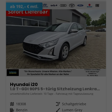
ab 192,– € mtl.
Hyundai i20
1.0 T-GDI 90PS 5-türig Sitzheizung Lenkradheizung Rückf.Kamera PDC Klima Apple CarPlay Android Auto Tempomat Touchscreen
unverbindliche Lieferzeit:
10 Tage
Fahrzeug mit Tageszulassung
Fahrzeugnr.
18308
Getriebe
Schaltgetriebe
Kraftstoff
Benzin
Außenfarbe
Lumen Grey