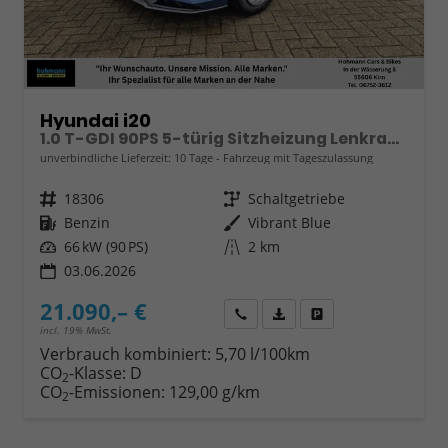
Hyundai i20
1.0 T-GDI 90PS 5-türig Sitzheizung Lenkradheizung Rückf.Kamera PDC Klima Apple CarPlay Android Auto Tempomat Touchscreen
unverbindliche Lieferzeit:
10 Tage
Fahrzeug mit Tageszulassung
Fahrzeugnr.
18306
Getriebe
Schaltgetriebe
Kraftstoff
Benzin
Außenfarbe
Vibrant Blue
Leistung
66 kW (90 PS)
Kilometerstand
2 km
03.06.2026
21.090,– €
Wir rufen Sie an
Fahrzeugexposé (PDF)
Fahrzeug parken
incl. 19% MwSt.
Verbrauch kombiniert:
5,70 l/100km
CO
-Klasse:
D
2
CO
-Emissionen:
129,00 g/km
2