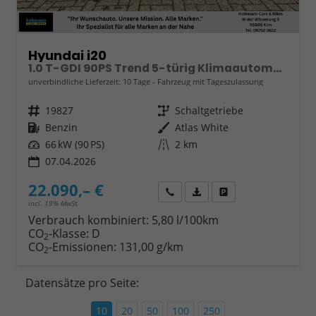
Hyundai i20
1.0 T-GDI 90PS Trend 5-türig Klimaautomatik Sitzheizung Lenkradheizung Rückf.Kamera PDC Apple CarPlay Android Auto Tempomat Touchscreen 16"LM
unverbindliche Lieferzeit:
10 Tage
Fahrzeug mit Tageszulassung
Fahrzeugnr.
19827
Getriebe
Schaltgetriebe
Kraftstoff
Benzin
Außenfarbe
Atlas White
Leistung
66 kW (90 PS)
Kilometerstand
2 km
07.04.2026
22.090,– €
Wir rufen Sie an
Fahrzeugexposé (PDF)
Fahrzeug parken
incl. 19% MwSt.
Verbrauch kombiniert:
5,80 l/100km
CO
-Klasse:
D
2
CO
-Emissionen:
131,00 g/km
2
Datensätze pro Seite:
10
20
50
100
250