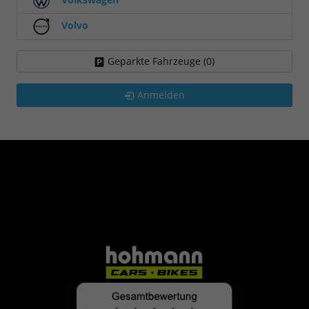
Volvo
Geparkte Fahrzeuge (
0
)
Anmelden