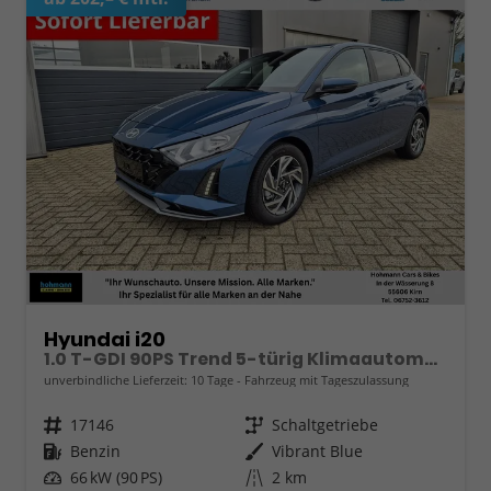
Hyundai i20
1.0 T-GDI 90PS Trend 5-türig Klimaautomatik Sitzheizung Lenkradheizung Rückf.Kamera PDC Apple CarPlay Android Auto Tempomat Touchscreen 16"LM
unverbindliche Lieferzeit:
10 Tage
Fahrzeug mit Tageszulassung
Fahrzeugnr.
17146
Getriebe
Schaltgetriebe
Kraftstoff
Benzin
Außenfarbe
Vibrant Blue
Leistung
66 kW (90 PS)
Kilometerstand
2 km