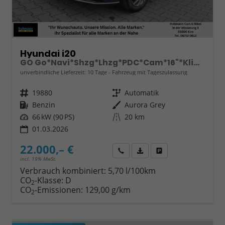
Hyundai i20
GO Go*Navi*Shzg*Lhzg*PDC*Cam*16"*Klima*VCockpit
unverbindliche Lieferzeit:
10 Tage
Fahrzeug mit Tageszulassung
Fahrzeugnr.
19880
Getriebe
Automatik
Kraftstoff
Benzin
Außenfarbe
Aurora Grey
Leistung
66 kW (90 PS)
Kilometerstand
20 km
01.03.2026
22.000,– €
Wir rufen Sie an
Fahrzeugexposé (PDF)
Fahrzeug parken
incl. 19% MwSt.
Verbrauch kombiniert:
5,70 l/100km
CO
-Klasse:
D
2
CO
-Emissionen:
129,00 g/km
2