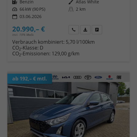
Kraftstoff
Benzin
Außenfarbe
Atlas White
Leistung
66 kW (90 PS)
Kilometerstand
2 km
03.06.2026
20.990,– €
Wir rufen Sie an
Fahrzeugexposé (PDF)
Fahrzeug parken
incl. 19% MwSt.
Verbrauch kombiniert:
5,70 l/100km
CO
-Klasse:
D
2
CO
-Emissionen:
129,00 g/km
2
ab 192,– € mtl.