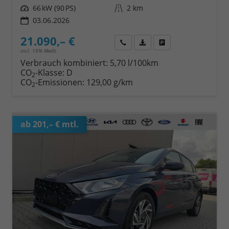
Leistung
66 kW (90 PS)
Kilometerstand
2 km
03.06.2026
21.090,– €
Wir rufen Sie an
Fahrzeugexposé (PDF)
Fahrzeug parken
incl. 19% MwSt.
Verbrauch kombiniert:
5,70 l/100km
CO
-Klasse:
D
2
CO
-Emissionen:
129,00 g/km
2
ab 201,– € mtl.