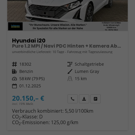
Hyundai i20
Pure 1.2 MPI / Navi PDC Hinten + Kamera Abgedunkelte Scheiben Tempomat Alu 16"
unverbindliche Lieferzeit:
10 Tage
Fahrzeug mit Tageszulassung
Fahrzeugnr.
18302
Getriebe
Schaltgetriebe
Kraftstoff
Benzin
Außenfarbe
Lumen Gray
Leistung
58 kW (79 PS)
Kilometerstand
15 km
01.12.2025
20.150,– €
Wir rufen Sie an
Fahrzeugexposé (PDF)
Fahrzeug parken
incl. 19% MwSt.
Verbrauch kombiniert:
5,50 l/100km
CO
-Klasse:
D
2
CO
-Emissionen:
125,00 g/km
2