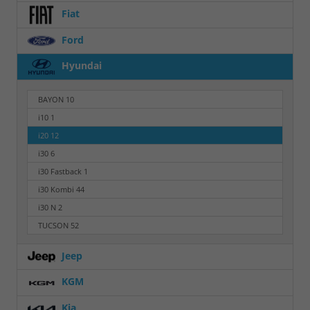
Fiat
Ford
Hyundai
BAYON
10
i10
1
i20
12
i30
6
i30 Fastback
1
i30 Kombi
44
i30 N
2
TUCSON
52
Jeep
KGM
Kia