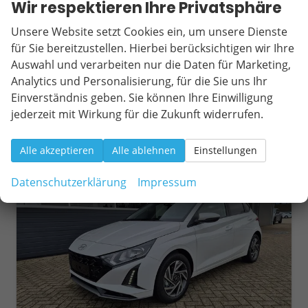
Leistung
66 kW (90 PS)
Kilometerstand
20 km
Wir respektieren Ihre Privatsphäre
01.03.2026
Unsere Website setzt Cookies ein, um unsere Dienste
22.000,– €
für Sie bereitzustellen. Hierbei berücksichtigen wir Ihre
Wir rufen Sie an
Fahrzeugexposé (PDF)
Fahrzeug parken
incl. 19% MwSt.
Auswahl und verarbeiten nur die Daten für Marketing,
Verbrauch kombiniert:
5,70 l/100km
Analytics und Personalisierung, für die Sie uns Ihr
CO
-Klasse:
D
2
Einverständnis geben. Sie können Ihre Einwilligung
CO
-Emissionen:
129,00 g/km
2
jederzeit mit Wirkung für die Zukunft widerrufen.
Alle akzeptieren
Alle ablehnen
Einstellungen
ab 202,– € mtl.
Datenschutzerklärung
Impressum