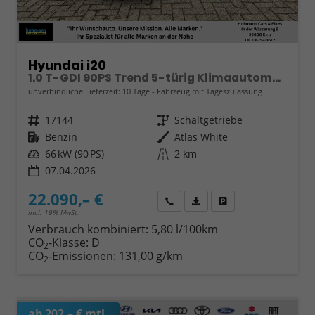
Hyundai i20
1.0 T-GDI 90PS Trend 5-türig Klimaautomatik Sitzheizung Lenkradheizung Rückf.Kamera PDC Apple CarPlay Android Auto Tempomat Touchscreen 16"LM
unverbindliche Lieferzeit:
10 Tage
Fahrzeug mit Tageszulassung
Fahrzeugnr.
17144
Getriebe
Schaltgetriebe
Kraftstoff
Benzin
Außenfarbe
Atlas White
Leistung
66 kW (90 PS)
Kilometerstand
2 km
07.04.2026
22.090,– €
Wir rufen Sie an
Fahrzeugexposé (PDF)
Fahrzeug parken
incl. 19% MwSt.
Verbrauch kombiniert:
5,80 l/100km
CO
-Klasse:
D
2
CO
-Emissionen:
131,00 g/km
2
ab 202,– € mtl.