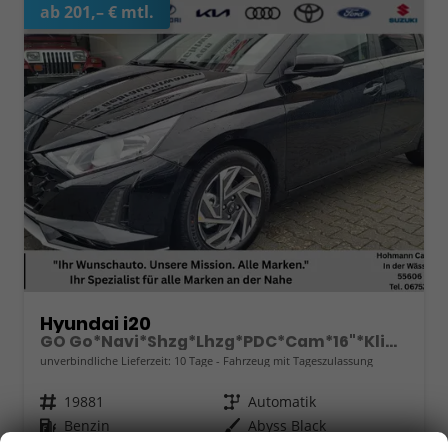
ab 201,– € mtl.
Hyundai i20
GO Go*Navi*Shzg*Lhzg*PDC*Cam*16"*Klima*VCockpit
unverbindliche Lieferzeit:
10 Tage
Fahrzeug mit Tageszulassung
Fahrzeugnr.
19881
Getriebe
Automatik
Kraftstoff
Benzin
Außenfarbe
Abyss Black