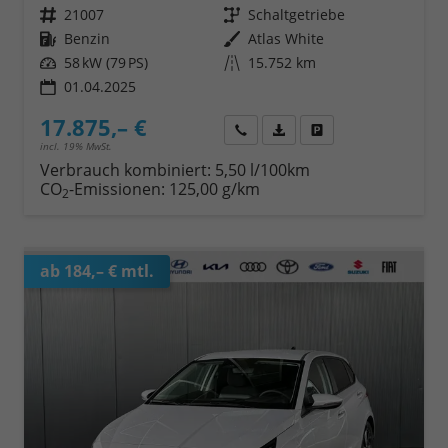
Fahrzeugnr.
21007
Getriebe
Schaltgetriebe
Kraftstoff
Benzin
Außenfarbe
Atlas White
Leistung
58 kW (79 PS)
Kilometerstand
15.752 km
01.04.2025
17.875,– €
Wir rufen Sie an
Fahrzeugexposé (PDF)
Fahrzeug parken
incl. 19% MwSt.
Verbrauch kombiniert:
5,50 l/100km
CO
-Emissionen:
125,00 g/km
2
ab 184,– € mtl.