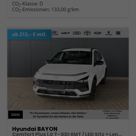
CO
-Klasse:
D
2
CO
-Emissionen:
133,00 g/km
2
ab 213,– € mtl.
Hyundai BAYON
Comfort Plus 1.0 T-GDI 6MT / LED Sitz + Lenkradheizung Navi Tempomat Alu 16"