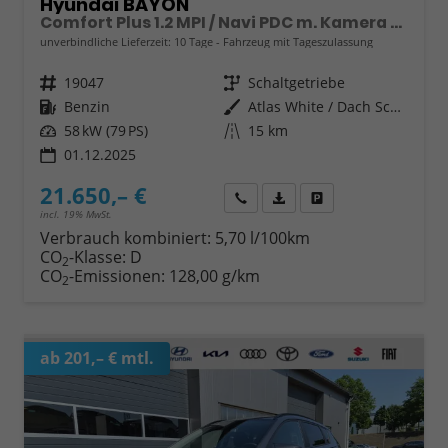
Hyundai BAYON
Comfort Plus 1.2 MPI / Navi PDC m. Kamera Klimaautom./ LED Sitz & Lenkr.Heiz/ Alu16
unverbindliche Lieferzeit:
10 Tage
Fahrzeug mit Tageszulassung
Fahrzeugnr.
19047
Getriebe
Schaltgetriebe
Kraftstoff
Benzin
Außenfarbe
Atlas White / Dach Schwarz
Leistung
58 kW (79 PS)
Kilometerstand
15 km
01.12.2025
21.650,– €
Wir rufen Sie an
Fahrzeugexposé (PDF)
Fahrzeug parken
incl. 19% MwSt.
Verbrauch kombiniert:
5,70 l/100km
CO
-Klasse:
D
2
CO
-Emissionen:
128,00 g/km
2
ab 201,– € mtl.