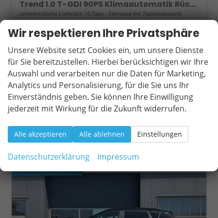
Trend 1.0 T-GDI 90PS Klimaautomatik Rückf.Kamera Parksensoren Sitzheizung Lenkradheizung Bluetooth Touchscreen Tempomat Apple CarPlay + Android Auto 16"LM
unverbindliche Lieferzeit:
10 Tage
Fahrzeug mit Tageszulassung
Wir respektieren Ihre Privatsphäre
Fahrzeugnr.
18252
Getriebe
Schaltgetriebe
Kraftstoff
Benzin
Außenfarbe
Lumen Grey
Unsere Website setzt Cookies ein, um unsere Dienste
Leistung
66 kW (90 PS)
Kilometerstand
2 km
für Sie bereitzustellen. Hierbei berücksichtigen wir Ihre
13.05.2026
Auswahl und verarbeiten nur die Daten für Marketing,
Analytics und Personalisierung, für die Sie uns Ihr
22.090,– €
Wir rufen Sie an
Fahrzeugexposé (PDF)
Fahrzeug parken
Einverständnis geben. Sie können Ihre Einwilligung
incl. 19% MwSt.
jederzeit mit Wirkung für die Zukunft widerrufen.
Verbrauch kombiniert:
5,90 l/100km
CO
-Klasse:
D
2
CO
-Emissionen:
133,00 g/km
2
Alle akzeptieren
Alle ablehnen
Einstellungen
Datenschutzerklärung
Impressum
ab 202,– € mtl.