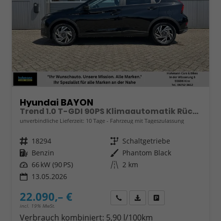
Hyundai BAYON
Trend 1.0 T-GDI 90PS Klimaautomatik Rückf.Kamera Parksensoren Sitzheizung Lenkradheizung Bluetooth Touchscreen Tempomat Apple CarPlay + Android Auto 16"LM
unverbindliche Lieferzeit:
10 Tage
Fahrzeug mit Tageszulassung
Fahrzeugnr.
18294
Getriebe
Schaltgetriebe
Kraftstoff
Benzin
Außenfarbe
Phantom Black
Leistung
66 kW (90 PS)
Kilometerstand
2 km
13.05.2026
22.090,– €
Wir rufen Sie an
Fahrzeugexposé (PDF)
Fahrzeug parken
incl. 19% MwSt.
Verbrauch kombiniert:
5,90 l/100km