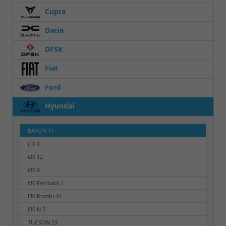
Cupra
Dacia
DFSK
Fiat
Ford
Hyundai
BAYON
11
i10
1
i20
12
i30
6
i30 Fastback
1
i30 Kombi
44
i30 N
2
TUCSON
53