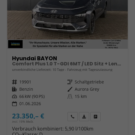
Hyundai BAYON
Comfort Plus 1.0 T-GDI 6MT / LED Sitz + Lenkradheizung Navi Tempomat Alu 16"
unverbindliche Lieferzeit:
10 Tage
Fahrzeug mit Tageszulassung
Fahrzeugnr.
19901
Getriebe
Schaltgetriebe
Kraftstoff
Benzin
Außenfarbe
Aurora Grey
Leistung
66 kW (90 PS)
Kilometerstand
15 km
01.06.2026
23.350,– €
Wir rufen Sie an
Fahrzeugexposé (PDF)
Fahrzeug parken
incl. 19% MwSt.
Verbrauch kombiniert:
5,90 l/100km
CO
-Klasse:
D