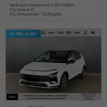
Verbrauch kombiniert:
5,90 l/100km
CO
-Klasse:
D
2
CO
-Emissionen:
133,00 g/km
2
ab 198,– € mtl.