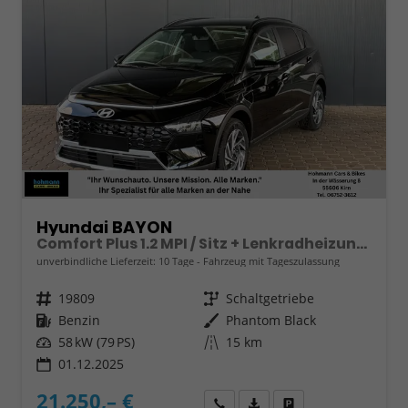
Hyundai BAYON
Comfort Plus 1.2 MPI / Sitz + Lenkradheizung PDC V&H Kamera LED Tempomat Keyless Alu 16"
unverbindliche Lieferzeit:
10 Tage
Fahrzeug mit Tageszulassung
Fahrzeugnr.
19809
Getriebe
Schaltgetriebe
Kraftstoff
Benzin
Außenfarbe
Phantom Black
Leistung
58 kW (79 PS)
Kilometerstand
15 km
01.12.2025
21.250,– €
Wir rufen Sie an
Fahrzeugexposé (PDF)
Fahrzeug parken