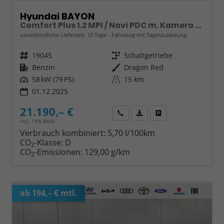
Hyundai BAYON
Comfort Plus 1.2 MPI / Navi PDC m. Kamera Klimaautom./ LED Sitz & Lenkr.Heiz/ Alu16
unverbindliche Lieferzeit:
10 Tage
Fahrzeug mit Tageszulassung
Fahrzeugnr.
19045
Getriebe
Schaltgetriebe
Kraftstoff
Benzin
Außenfarbe
Dragon Red
Leistung
58 kW (79 PS)
Kilometerstand
15 km
01.12.2025
21.190,– €
Wir rufen Sie an
Fahrzeugexposé (PDF)
Fahrzeug parken
incl. 19% MwSt.
Verbrauch kombiniert:
5,70 l/100km
CO
-Klasse:
D
2
CO
-Emissionen:
129,00 g/km
2
ab 194,– € mtl.