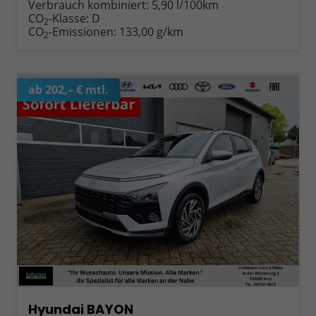
Verbrauch kombiniert:
5,90 l/100km
CO
-Klasse:
D
2
CO
-Emissionen:
133,00 g/km
2
ab 202,– € mtl.
Hyundai BAYON