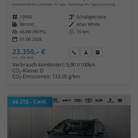
unverbindliche Lieferzeit:
10 Tage
Fahrzeug mit Tageszulassung
Fahrzeugnr.
19900
Getriebe
Schaltgetriebe
Kraftstoff
Benzin
Außenfarbe
Atlas White
Leistung
66 kW (90 PS)
Kilometerstand
15 km
01.06.2026
23.350,– €
Wir rufen Sie an
Fahrzeugexposé (PDF)
Fahrzeug parken
incl. 19% MwSt.
Verbrauch kombiniert:
5,90 l/100km
CO
-Klasse:
D
2
CO
-Emissionen:
133,00 g/km
2
ab 213,– € mtl.