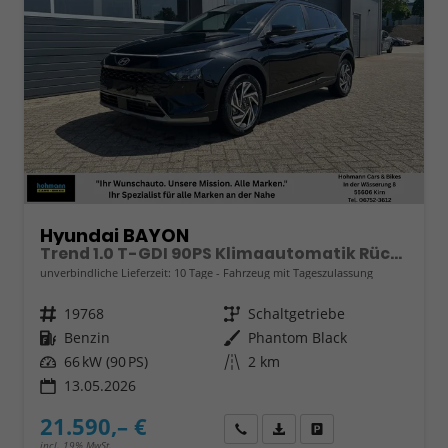
Hyundai BAYON
Trend 1.0 T-GDI 90PS Klimaautomatik Rückf.Kamera Parksensoren Sitzheizung Lenkradheizung Bluetooth Touchscreen Tempomat Apple CarPlay + Android Auto 16"LM
unverbindliche Lieferzeit:
10 Tage
Fahrzeug mit Tageszulassung
Fahrzeugnr.
19768
Getriebe
Schaltgetriebe
Kraftstoff
Benzin
Außenfarbe
Phantom Black
Leistung
66 kW (90 PS)
Kilometerstand
2 km
13.05.2026
21.590,– €
Wir rufen Sie an
Fahrzeugexposé (PDF)
Fahrzeug parken
incl. 19% MwSt.