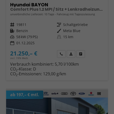
Hyundai BAYON
Comfort Plus 1.2 MPI / Sitz + Lenkradheizung PDC V&H Kamera LED Tempomat Keyless Alu 16"
unverbindliche Lieferzeit:
10 Tage
Fahrzeug mit Tageszulassung
Fahrzeugnr.
19811
Getriebe
Schaltgetriebe
Kraftstoff
Benzin
Außenfarbe
Meta Blue
Leistung
58 kW (79 PS)
Kilometerstand
15 km
01.12.2025
21.250,– €
Wir rufen Sie an
Fahrzeugexposé (PDF)
Fahrzeug parken
incl. 19% MwSt.
Verbrauch kombiniert:
5,70 l/100km
CO
-Klasse:
D
2
CO
-Emissionen:
129,00 g/km
2
ab 197,– € mtl.