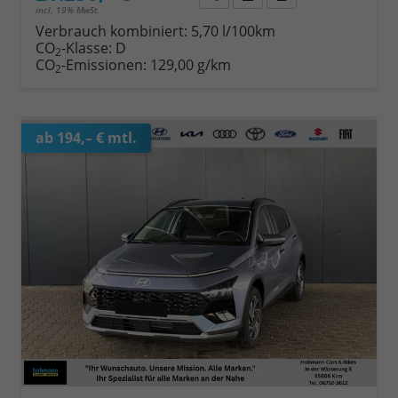
incl. 19% MwSt.
Verbrauch kombiniert:
5,70 l/100km
CO
-Klasse:
D
2
CO
-Emissionen:
129,00 g/km
2
ab 194,– € mtl.