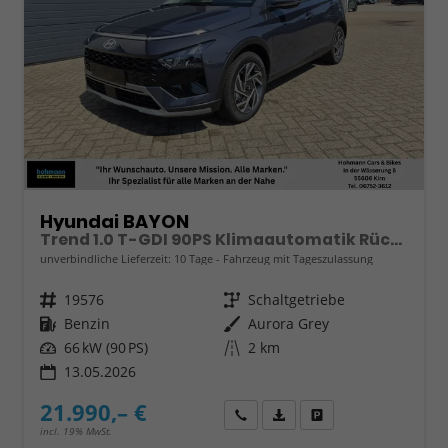
Hyundai BAYON
Trend 1.0 T-GDI 90PS Klimaautomatik Rückf.Kamera Parksensoren Sitzheizung Lenkradheizung Bluetooth Touchscreen Tempomat Apple CarPlay + Android Auto 16"LM
unverbindliche Lieferzeit:
10 Tage
Fahrzeug mit Tageszulassung
Fahrzeugnr.
19576
Getriebe
Schaltgetriebe
Kraftstoff
Benzin
Außenfarbe
Aurora Grey
Leistung
66 kW (90 PS)
Kilometerstand
2 km
13.05.2026
21.990,– €
Wir rufen Sie an
Fahrzeugexposé (PDF)
Fahrzeug parken
incl. 19% MwSt.