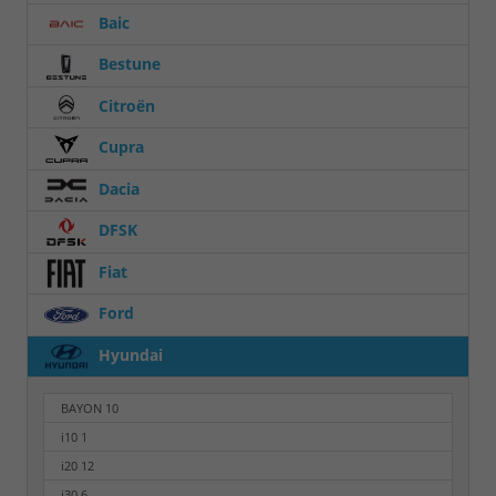
Baic
Bestune
Citroën
Cupra
Dacia
DFSK
Fiat
Ford
Hyundai
BAYON
10
i10
1
i20
12
i30
6