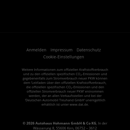
Anmelden
Impressum
Datenschutz
Cookie-Einstellungen
Weitere Informationen zum offiziellen Kraftstoffverbrauch
und zu den offiziellen spezifischen CO
-Emissionen und
2
gegebenenfalls zum Stromverbrauch neuer PKW können
dem 'Leitfaden über den offiziellen Kraftstoffverbrauch,
die offiziellen spezifischen CO
-Emissionen und den
2
offiziellen Stromverbrauch neuer PKW' entnommen
werden, der an allen Verkaufsstellen und bei der
'Deutschen Automobil Treuhand GmbH' unentgeltlich
erhältlich ist unter www.dat.de.
© 2026
Autohaus Hohmann GmbH & Co KG
,
In der
Wässerung 8
,
55606
Kirn,
06752 – 3612