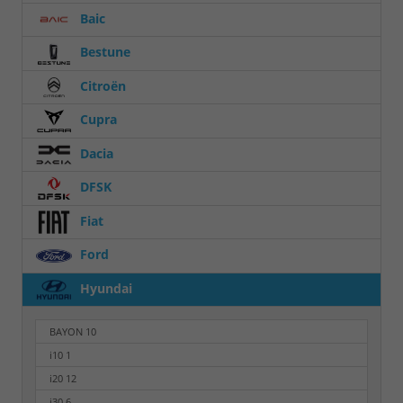
Baic
Bestune
Citroën
Cupra
Dacia
DFSK
Fiat
Ford
Hyundai
BAYON
10
i10
1
i20
12
i30
6