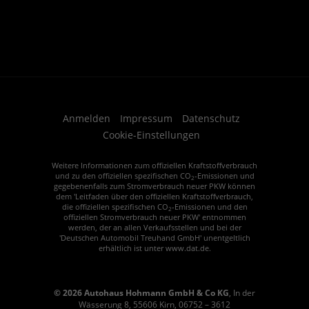
Anmelden
Impressum
Datenschutz
Cookie-Einstellungen
Weitere Informationen zum offiziellen Kraftstoffverbrauch
und zu den offiziellen spezifischen CO
-Emissionen und
2
gegebenenfalls zum Stromverbrauch neuer PKW können
dem 'Leitfaden über den offiziellen Kraftstoffverbrauch,
die offiziellen spezifischen CO
-Emissionen und den
2
offiziellen Stromverbrauch neuer PKW' entnommen
werden, der an allen Verkaufsstellen und bei der
'Deutschen Automobil Treuhand GmbH' unentgeltlich
erhältlich ist unter www.dat.de.
© 2026
Autohaus Hohmann GmbH & Co KG
,
In der
Wässerung 8
,
55606
Kirn,
06752 – 3612