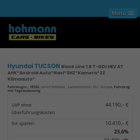
Menü
Hyundai TUCSON
Black Line 1.6 T-GDi HEV AT
AHK*Android Auto*Navi*SHZ*Kamera*2Z
Klimaauto*
Fahrzeugnr.
:
18326
,
sofort lieferbar
, Landesversion: EU - Europa,
Fahrzeug
mit Tageszulassung
44.190,– €
UVP ohne
Überführungskosten
10.410,– €
Sie sparen:
23,6%