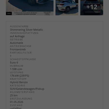
+12
AUSSENFARBE
Shimmering Silver Metallic
INNENAUSSTATTUNG
auf Anfrage
GETRIEBE
Automatik
ANTRIEBSACHSE
Frontantrieb
PARTIKELFILTER
1
SCHADSTOFFKLASSE
Euro 6
HUBRAUM
1.598 ccm
LEISTUNG
176 kW (239 PS)
KRAFTSTOFF
Hybrid Benzin
KATEGORIE
SUV/Geländewagen/Pickup
KILOMETERSTAND
25 km
ERSTZULASSUNG
01.05.2026
ZUSTAND
unfallfrei