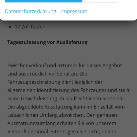
LED-Rückleuchten
Datenschutzerklärung
Impressum
AUßEN:
17 Zoll Räder
Tageszulassung vor Auslieferung
Zwischenverkauf und Irrtümer für dieses Angebot
sind ausdrücklich vorbehalten. Die
Fahrzeugbeschreibung dient lediglich der
allgemeinen Identifizierung des Fahrzeuges und stellt
keine Gewährleistung im kaufrechtlichen Sinne dar.
Die abgebildete Ausstattung kann im Einzelfall vom
tatsächlichen Umfang abweichen. Den genauen
Ausstattungsumfang erhalten Sie von unserem
Verkaufspersonal. Bitte zögern Sie nicht, uns zu