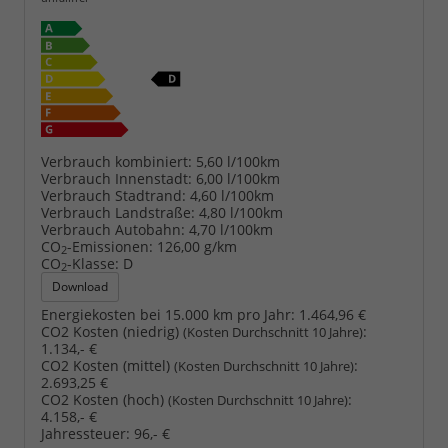
Verbrauch kombiniert:
5,60 l/100km
Verbrauch Innenstadt:
6,00 l/100km
Verbrauch Stadtrand:
4,60 l/100km
Verbrauch Landstraße:
4,80 l/100km
Verbrauch Autobahn:
4,70 l/100km
CO
-Emissionen:
126,00 g/km
2
CO
-Klasse:
D
2
Download
Energiekosten bei 15.000 km pro Jahr:
1.464,96 €
CO2 Kosten (niedrig)
:
(Kosten Durchschnitt 10 Jahre)
1.134,- €
CO2 Kosten (mittel)
:
(Kosten Durchschnitt 10 Jahre)
2.693,25 €
CO2 Kosten (hoch)
:
(Kosten Durchschnitt 10 Jahre)
4.158,- €
Jahressteuer:
96,- €