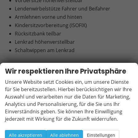
Vordersitze höhenverstellbar
Lendenwirbelstütze Fahrer und Beifahrer
Armlehnen vorne und hinten
Kindersitzvorbereitung (ISOFIX)
Rücksitzbank teilbar
Lenkrad höhenverstellbar
Schaltwippen am Lenkrad
EXTRAS:
Wir respektieren Ihre Privatsphäre
Dachreling
Unsere Website setzt Cookies ein, um unsere Dienste
Doppelter Laderaumboden
für Sie bereitzustellen. Hierbei berücksichtigen wir Ihre
Partikelfilter
Auswahl und verarbeiten nur die Daten für Marketing,
LM-Felgen
Analytics und Personalisierung, für die Sie uns Ihr
Tire-Mobility Set
Einverständnis geben. Sie können Ihre Einwilligung
Reifendruckkontrolle
jederzeit mit Wirkung für die Zukunft widerrufen.
LED-Tagfahrlicht
Kurven-/Abbiegelicht
Alle akzeptieren
Alle ablehnen
Einstellungen