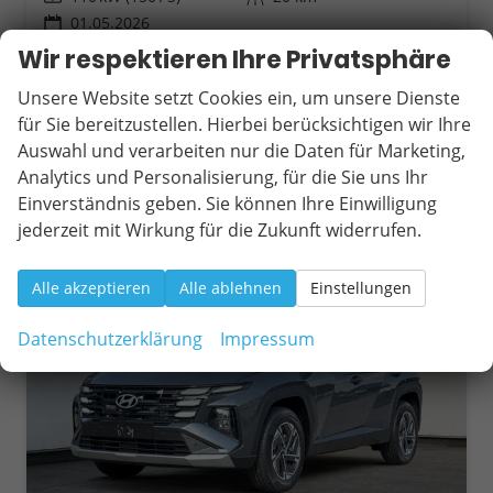
01.05.2026
Wir respektieren Ihre Privatsphäre
30.590,– €
Wir rufen Sie an
Fahrzeugexposé (PDF)
Fahrzeug parken
incl. 19% MwSt.
Unsere Website setzt Cookies ein, um unsere Dienste
Verbrauch kombiniert:
5,90 l/100km
für Sie bereitzustellen. Hierbei berücksichtigen wir Ihre
CO
-Klasse:
D
2
Auswahl und verarbeiten nur die Daten für Marketing,
CO
-Emissionen:
133,00 g/km
2
Analytics und Personalisierung, für die Sie uns Ihr
Einverständnis geben. Sie können Ihre Einwilligung
jederzeit mit Wirkung für die Zukunft widerrufen.
ab 281,– € mtl.
Alle akzeptieren
Alle ablehnen
Einstellungen
Datenschutzerklärung
Impressum