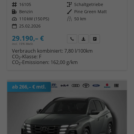
Fahrzeugnr.
16105
Getriebe
Schaltgetriebe
Kraftstoff
Benzin
Außenfarbe
Pine Green Matt
Leistung
110 kW (150 PS)
Kilometerstand
50 km
25.02.2026
29.190,– €
Wir rufen Sie an
Fahrzeugexposé (PDF)
Fahrzeug parken
incl. 19% MwSt.
Verbrauch kombiniert:
7,80 l/100km
CO
-Klasse:
F
2
CO
-Emissionen:
162,00 g/km
2
ab 266,– € mtl.