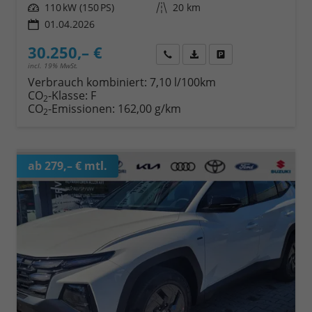
Leistung
110 kW (150 PS)
Kilometerstand
20 km
01.04.2026
30.250,– €
Wir rufen Sie an
Fahrzeugexposé (PDF)
Fahrzeug parken
incl. 19% MwSt.
Verbrauch kombiniert:
7,10 l/100km
CO
-Klasse:
F
2
CO
-Emissionen:
162,00 g/km
2
ab 279,– € mtl.