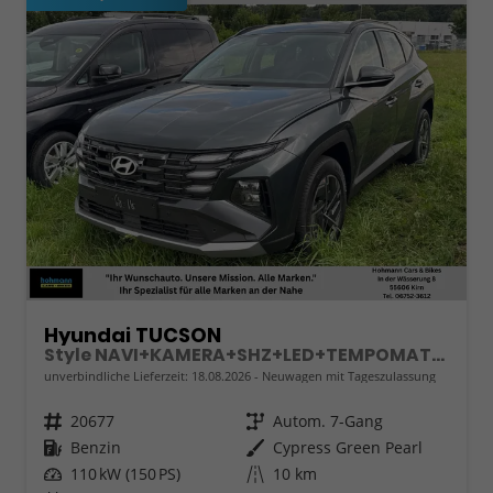
Hyundai TUCSON
Style NAVI+KAMERA+SHZ+LED+TEMPOMAT+17" ALU+PDC
unverbindliche Lieferzeit:
18.08.2026
Neuwagen mit Tageszulassung
Fahrzeugnr.
20677
Getriebe
Autom. 7-Gang
Kraftstoff
Benzin
Außenfarbe
Cypress Green Pearl
Leistung
110 kW (150 PS)
Kilometerstand
10 km