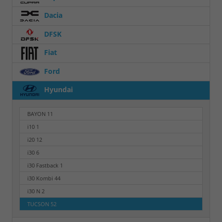
Dacia
DFSK
Fiat
Ford
Hyundai
BAYON
11
i10
1
i20
12
i30
6
i30 Fastback
1
i30 Kombi
44
i30 N
2
TUCSON
52