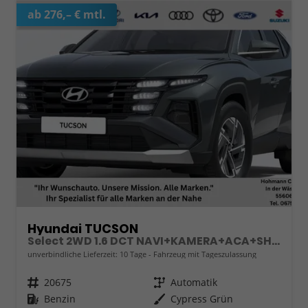
ab 276,– € mtl.
Hyundai TUCSON
Select 2WD 1.6 DCT NAVI+KAMERA+ACA+SHZ+SMARTKEY
unverbindliche Lieferzeit:
10 Tage
Fahrzeug mit Tageszulassung
Fahrzeugnr.
20675
Getriebe
Automatik
Kraftstoff
Benzin
Außenfarbe
Cypress Grün