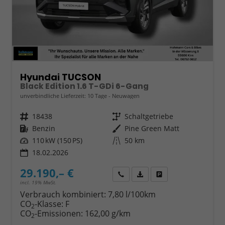
Hyundai TUCSON
Black Edition 1.6 T-GDi 6-Gang
unverbindliche Lieferzeit:
10 Tage
Neuwagen
Fahrzeugnr.
18438
Getriebe
Schaltgetriebe
Kraftstoff
Benzin
Außenfarbe
Pine Green Matt
Leistung
110 kW (150 PS)
Kilometerstand
50 km
18.02.2026
29.190,– €
Wir rufen Sie an
Fahrzeugexposé (PDF)
Fahrzeug parken
incl. 19% MwSt.
Verbrauch kombiniert:
7,80 l/100km
CO
-Klasse:
F
2
CO
-Emissionen:
162,00 g/km
2