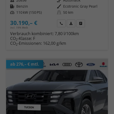
Fahrzeugnr.
20856
Getriebe
Automatik
Kraftstoff
Benzin
Außenfarbe
Ecotronic Gray Pearl
Leistung
110 kW (150 PS)
Kilometerstand
50 km
30.190,– €
Wir rufen Sie an
Fahrzeugexposé (PDF)
Fahrzeug parken
incl. 19% MwSt.
Verbrauch kombiniert:
7,80 l/100km
CO
-Klasse:
F
2
CO
-Emissionen:
162,00 g/km
2
ab 276,– € mtl.