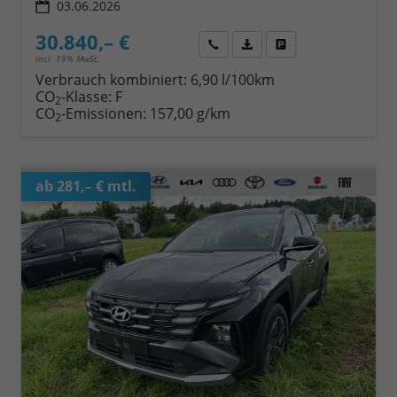
03.06.2026
30.840,– €
Wir rufen Sie an
Fahrzeugexposé (PDF)
Fahrzeug parken
incl. 19% MwSt.
Verbrauch kombiniert:
6,90 l/100km
CO
-Klasse:
F
2
CO
-Emissionen:
157,00 g/km
2
ab 281,– € mtl.