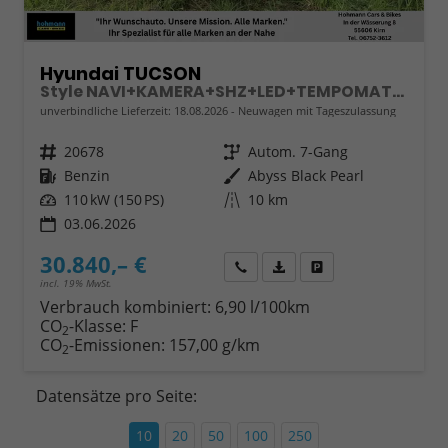
Hyundai TUCSON
Style NAVI+KAMERA+SHZ+LED+TEMPOMAT+17" ALU+PDC
unverbindliche Lieferzeit:
18.08.2026
Neuwagen mit Tageszulassung
Fahrzeugnr.
20678
Getriebe
Autom. 7-Gang
Kraftstoff
Benzin
Außenfarbe
Abyss Black Pearl
Leistung
110 kW (150 PS)
Kilometerstand
10 km
03.06.2026
30.840,– €
Wir rufen Sie an
Fahrzeugexposé (PDF)
Fahrzeug parken
incl. 19% MwSt.
Verbrauch kombiniert:
6,90 l/100km
CO
-Klasse:
F
2
CO
-Emissionen:
157,00 g/km
2
Datensätze pro Seite:
10
20
50
100
250