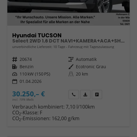
Hyundai TUCSON
Select 2WD 1.6 DCT NAVI+KAMERA+ACA+SHZ+SMARTKEY
unverbindliche Lieferzeit:
10 Tage
Fahrzeug mit Tageszulassung
Fahrzeugnr.
20674
Getriebe
Automatik
Kraftstoff
Benzin
Außenfarbe
Ecotronic Grau
Leistung
110 kW (150 PS)
Kilometerstand
20 km
01.04.2026
30.250,– €
Wir rufen Sie an
Fahrzeugexposé (PDF)
Fahrzeug parken
incl. 19% MwSt.
Verbrauch kombiniert:
7,10 l/100km
CO
-Klasse:
F
2
CO
-Emissionen:
162,00 g/km
2