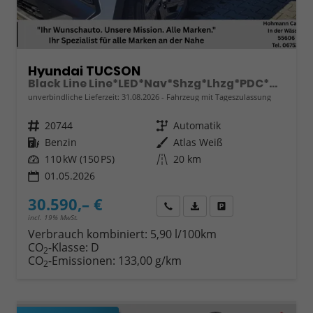
Hyundai TUCSON
Black Line Line*LED*Nav*Shzg*Lhzg*PDC*Cam*17"
unverbindliche Lieferzeit:
31.08.2026
Fahrzeug mit Tageszulassung
Fahrzeugnr.
20744
Getriebe
Automatik
Kraftstoff
Benzin
Außenfarbe
Atlas Weiß
Leistung
110 kW (150 PS)
Kilometerstand
20 km
01.05.2026
30.590,– €
Wir rufen Sie an
Fahrzeugexposé (PDF)
Fahrzeug parken
incl. 19% MwSt.
Verbrauch kombiniert:
5,90 l/100km
CO
-Klasse:
D
2
CO
-Emissionen:
133,00 g/km
2