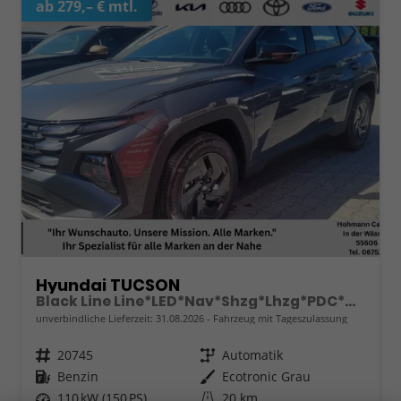
ab 279,– € mtl.
Hyundai TUCSON
Black Line Line*LED*Nav*Shzg*Lhzg*PDC*Cam*17"
unverbindliche Lieferzeit:
31.08.2026
Fahrzeug mit Tageszulassung
Fahrzeugnr.
20745
Getriebe
Automatik
Kraftstoff
Benzin
Außenfarbe
Ecotronic Grau
Leistung
110 kW (150 PS)
Kilometerstand
20 km