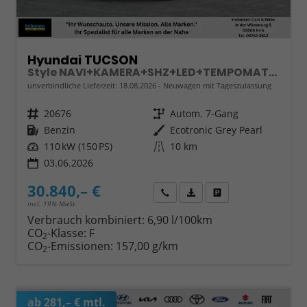
Hyundai TUCSON
Style NAVI+KAMERA+SHZ+LED+TEMPOMAT+17" ALU+PDC
unverbindliche Lieferzeit:
18.08.2026
Neuwagen mit Tageszulassung
Fahrzeugnr.
20676
Getriebe
Autom. 7-Gang
Kraftstoff
Benzin
Außenfarbe
Ecotronic Grey Pearl
Leistung
110 kW (150 PS)
Kilometerstand
10 km
03.06.2026
30.840,– €
Wir rufen Sie an
Fahrzeugexposé (PDF)
Fahrzeug parken
incl. 19% MwSt.
Verbrauch kombiniert:
6,90 l/100km
CO
-Klasse:
F
2
CO
-Emissionen:
157,00 g/km
2
ab 281,– € mtl.