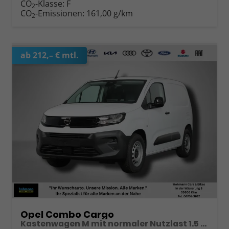
CO
-Klasse:
F
2
CO
-Emissionen:
161,00 g/km
2
ab 212,– € mtl.
Opel Combo Cargo
Kastenwagen M mit normaler Nutzlast 1.5 Diesel 6-Gang