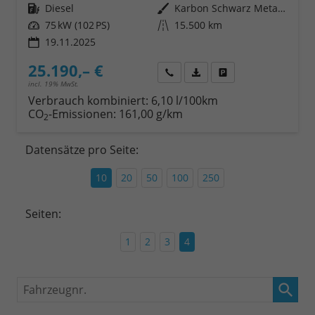
Kraftstoff
Diesel
Außenfarbe
Karbon Schwarz Metallic
Leistung
75 kW (102 PS)
Kilometerstand
15.500 km
19.11.2025
25.190,– €
Wir rufen Sie an
Fahrzeugexposé (PDF)
Fahrzeug parken
incl. 19% MwSt.
Verbrauch kombiniert:
6,10 l/100km
CO
-Emissionen:
161,00 g/km
2
Datensätze pro Seite:
10
20
50
100
250
Seiten:
1
2
3
4
Fahrzeugnr.