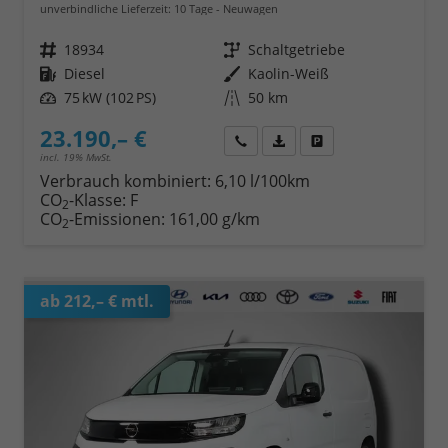
unverbindliche Lieferzeit:
10 Tage
Neuwagen
Fahrzeugnr.
18934
Getriebe
Schaltgetriebe
Kraftstoff
Diesel
Außenfarbe
Kaolin-Weiß
Leistung
75 kW (102 PS)
Kilometerstand
50 km
23.190,– €
Wir rufen Sie an
Fahrzeugexposé (PDF)
Fahrzeug parken
incl. 19% MwSt.
Verbrauch kombiniert:
6,10 l/100km
CO
-Klasse:
F
2
CO
-Emissionen:
161,00 g/km
2
ab 212,– € mtl.