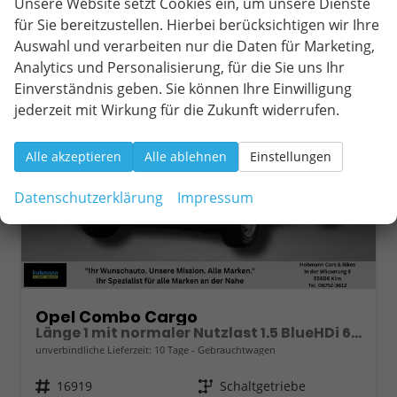
Unsere Website setzt Cookies ein, um unsere Dienste
für Sie bereitzustellen. Hierbei berücksichtigen wir Ihre
ab 230,– € mtl.
Auswahl und verarbeiten nur die Daten für Marketing,
Analytics und Personalisierung, für die Sie uns Ihr
Einverständnis geben. Sie können Ihre Einwilligung
jederzeit mit Wirkung für die Zukunft widerrufen.
Alle akzeptieren
Alle ablehnen
Einstellungen
Datenschutzerklärung
Impressum
Opel Combo Cargo
Länge 1 mit normaler Nutzlast 1.5 BlueHDi 6-Gang
unverbindliche Lieferzeit:
10 Tage
Gebrauchtwagen
Fahrzeugnr.
16919
Getriebe
Schaltgetriebe