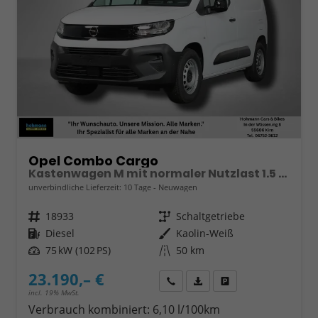
Opel Combo Cargo
Kastenwagen M mit normaler Nutzlast 1.5 Diesel 6-Gang
unverbindliche Lieferzeit:
10 Tage
Neuwagen
Fahrzeugnr.
18933
Getriebe
Schaltgetriebe
Kraftstoff
Diesel
Außenfarbe
Kaolin-Weiß
Leistung
75 kW (102 PS)
Kilometerstand
50 km
23.190,– €
Wir rufen Sie an
Fahrzeugexposé (PDF)
Fahrzeug parken
incl. 19% MwSt.
Verbrauch kombiniert:
6,10 l/100km