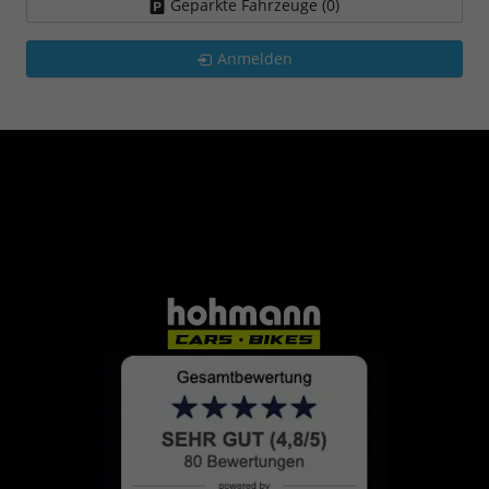
Geparkte Fahrzeuge (
0
)
Anmelden