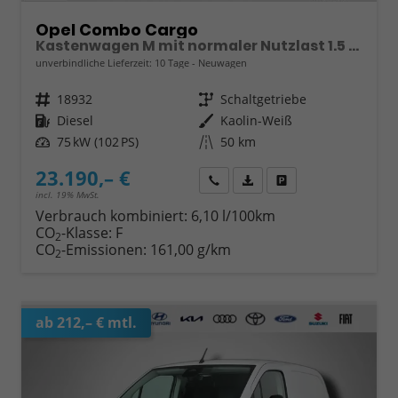
Opel Combo Cargo
Kastenwagen M mit normaler Nutzlast 1.5 Diesel 6-Gang
unverbindliche Lieferzeit:
10 Tage
Neuwagen
Fahrzeugnr.
18932
Getriebe
Schaltgetriebe
Kraftstoff
Diesel
Außenfarbe
Kaolin-Weiß
Leistung
75 kW (102 PS)
Kilometerstand
50 km
23.190,– €
Wir rufen Sie an
Fahrzeugexposé (PDF)
Fahrzeug parken
incl. 19% MwSt.
Verbrauch kombiniert:
6,10 l/100km
CO
-Klasse:
F
2
CO
-Emissionen:
161,00 g/km
2
ab 212,– € mtl.