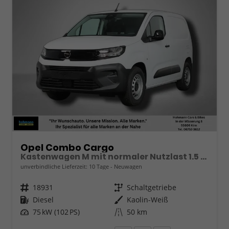
Opel Combo Cargo
Kastenwagen M mit normaler Nutzlast 1.5 Diesel 6-Gang
unverbindliche Lieferzeit:
10 Tage
Neuwagen
Fahrzeugnr.
18931
Getriebe
Schaltgetriebe
Kraftstoff
Diesel
Außenfarbe
Kaolin-Weiß
Leistung
75 kW (102 PS)
Kilometerstand
50 km