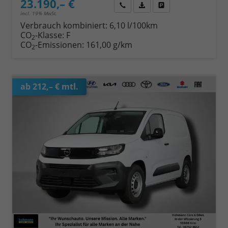
23.190,– €
Wir rufen Sie an
Fahrzeugexposé (PDF)
Fahrzeug parken
incl. 19% MwSt.
Verbrauch kombiniert:
6,10 l/100km
CO
-Klasse:
F
2
CO
-Emissionen:
161,00 g/km
2
ab 212,– € mtl.