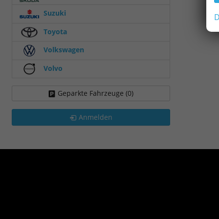
Suzuki
D
Toyota
Volkswagen
Volvo
Geparkte Fahrzeuge (
0
)
Anmelden