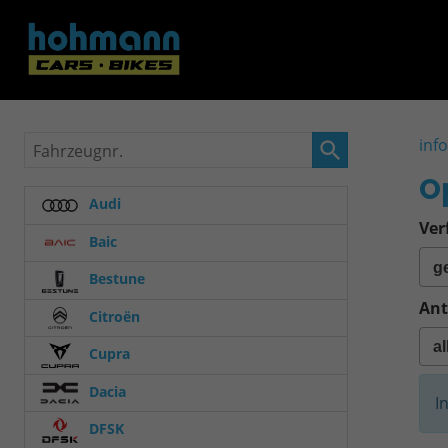
Fahrzeugnr.
inf
O
Audi
Ver
Baic
Bestune
Ant
Citroën
Cupra
Dacia
I
DFSK