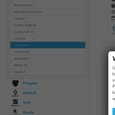
Kra
Astra Caravan
1
Leis
Astra Sports Tourer
4
Combo
1
Combo Cargo
36
1
Combo Life
18
Di
Corsa
46
Crossland
1
Frontera
25
Grandland
1
Mokka
23
U
Vivaro
3
b
v
Peugeot
P
k
Renault
w
Seat
Skoda