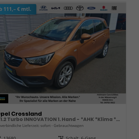
b 111,– € mtl.
pel Crossland
X 1.2 Turbo INNOVATION 1. Hand - *AHK *Klima *Shz *Navi uvm.
verbindliche Lieferzeit: sofort
Gebrauchtwagen
eugnr.
13680
Getriebe
Schalt. 6-Gang