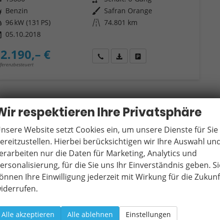
ftstoff
Benzin
Außenfarbe
Safran Orange
tung
96 kW (131 PS)
Kilometerstand
74.801 km
05.10.2018
2.190,– €
Wir rufen Sie an
Fahrzeugexposé (PDF)
Fahrzeug parken
fferenzbesteuert
Wir respektieren Ihre Privatsphäre
nsere Website setzt Cookies ein, um unsere Dienste für Sie
ereitzustellen. Hierbei berücksichtigen wir Ihre Auswahl un
erarbeiten nur die Daten für Marketing, Analytics und
ersonalisierung, für die Sie uns Ihr Einverständnis geben. Si
önnen Ihre Einwilligung jederzeit mit Wirkung für die Zukunf
iderrufen.
Alle akzeptieren
Alle ablehnen
Einstellungen