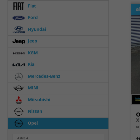
Fiat
a
Ford
Hyundai
Jeep
KGM
Kia
Mercedes-Benz
MINI
Mitsubishi
Nissan
O
Opel
un
Astra
4
Fahrz