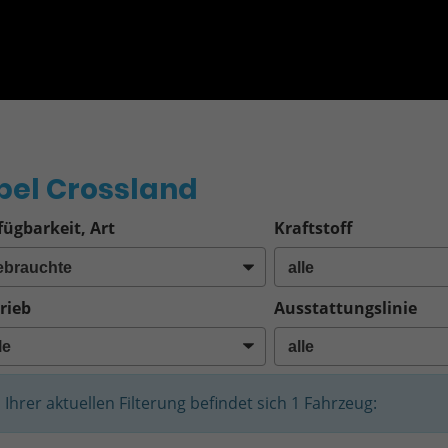
o
pel Crossland
fügbarkeit, Art
Kraftstoff
rieb
Ausstattungslinie
n Ihrer aktuellen Filterung befindet sich
1
Fahrzeug: