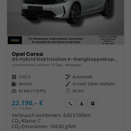
Opel Corsa
GS Hybrid Elektrisches 6-GangDoppelkupplungsgetriebe (eDCT)
unverbindliche Lieferzeit:
10 Tage
Neuwagen
Fahrzeugnr.
21013
Getriebe
Automatik
Kraftstoff
Benzin
Außenfarbe
Kristall Silber Metallic
Leistung
81 kW (110 PS)
Kilometerstand
50 km
22.190,– €
Wir rufen Sie an
Fahrzeugexposé (PDF)
Fahrzeug parken
incl. 19% MwSt.
Verbrauch kombiniert:
4,60 l/100km
CO
-Klasse:
C
2
CO
-Emissionen:
104,00 g/km
2