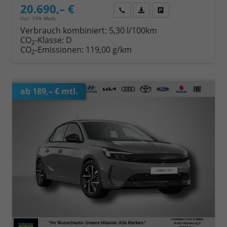
20.690,– €
Wir rufen Sie an
Fahrzeugexposé (PDF)
Fahrzeug parken
incl. 19% MwSt.
Verbrauch kombiniert:
5,30 l/100km
CO
-Klasse:
D
2
CO
-Emissionen:
119,00 g/km
2
ab 189,– € mtl.