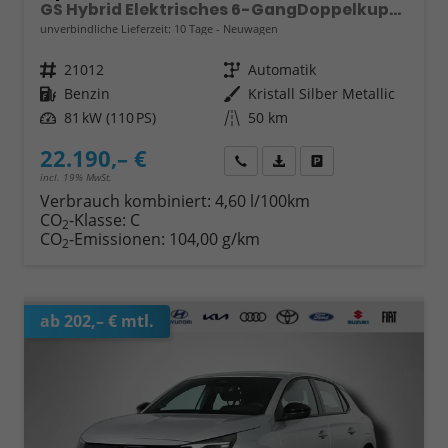
GS Hybrid Elektrisches 6-GangDoppelkupplungsgetriebe (eDCT)
unverbindliche Lieferzeit:
10 Tage
Neuwagen
Fahrzeugnr.
21012
Getriebe
Automatik
Kraftstoff
Benzin
Außenfarbe
Kristall Silber Metallic
Leistung
81 kW (110 PS)
Kilometerstand
50 km
22.190,– €
Wir rufen Sie an
Fahrzeugexposé (PDF)
Fahrzeug parken
incl. 19% MwSt.
Verbrauch kombiniert:
4,60 l/100km
CO
-Klasse:
C
2
CO
-Emissionen:
104,00 g/km
2
ab 202,– € mtl.