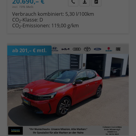
20.690,– €
Wir rufen Sie an
Fahrzeugexposé (PDF)
Fahrzeug parken
incl. 19% MwSt.
Verbrauch kombiniert:
5,30 l/100km
CO
-Klasse:
D
2
CO
-Emissionen:
119,00 g/km
2
ab 201,– € mtl.