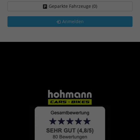
Geparkte Fahrzeuge (
0
)
Anmelden