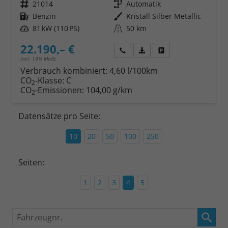
Fahrzeugnr.
21014
Getriebe
Automatik
Kraftstoff
Benzin
Außenfarbe
Kristall Silber Metallic
Leistung
81 kW (110 PS)
Kilometerstand
50 km
22.190,– €
Wir rufen Sie an
Fahrzeugexposé (PDF)
Fahrzeug parken
incl. 19% MwSt.
Verbrauch kombiniert:
4,60 l/100km
CO
-Klasse:
C
2
CO
-Emissionen:
104,00 g/km
2
Datensätze pro Seite:
10
20
50
100
250
Seiten:
1
2
3
4
5
Fahrzeugnr.