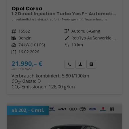
Opel Corsa
1.2 Direct Injection Turbo Yes F - Automatik Alu
unverbindliche Lieferzeit: sofort
Neuwagen mit Tageszulassung
Fahrzeugnr.
15582
Getriebe
Autom. 6-Gang
Kraftstoff
Benzin
Außenfarbe
Rot/Typ Außenverkleidung Metallic-Lackierung
Leistung
74 kW (101 PS)
Kilometerstand
10 km
16.02.2026
21.990,– €
Wir rufen Sie an
Fahrzeugexposé (PDF)
Fahrzeug parken
incl. 19% MwSt.
Verbrauch kombiniert:
5,80 l/100km
CO
-Klasse:
D
2
CO
-Emissionen:
126,00 g/km
2
ab 202,– € mtl.