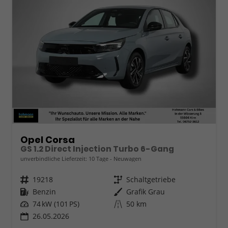
Opel Corsa
GS 1.2 Direct Injection Turbo 6-Gang
unverbindliche Lieferzeit:
10 Tage
Neuwagen
Fahrzeugnr.
19218
Getriebe
Schaltgetriebe
Kraftstoff
Benzin
Außenfarbe
Grafik Grau
Leistung
74 kW (101 PS)
Kilometerstand
50 km
26.05.2026