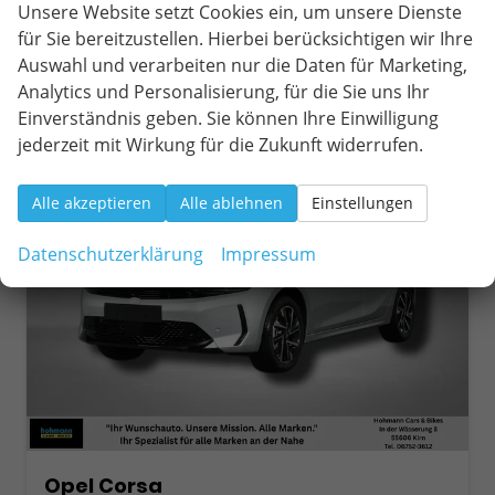
Verbrauch kombiniert:
4,60 l/100km
Unsere Website setzt Cookies ein, um unsere Dienste
CO
-Klasse:
C
2
für Sie bereitzustellen. Hierbei berücksichtigen wir Ihre
CO
-Emissionen:
104,00 g/km
2
Auswahl und verarbeiten nur die Daten für Marketing,
Analytics und Personalisierung, für die Sie uns Ihr
Einverständnis geben. Sie können Ihre Einwilligung
ab 202,– € mtl.
jederzeit mit Wirkung für die Zukunft widerrufen.
Alle akzeptieren
Alle ablehnen
Einstellungen
Datenschutzerklärung
Impressum
Opel Corsa