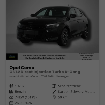
Opel Corsa
GS 1.2 Direct Injection Turbo 6-Gang
unverbindliche Lieferzeit:
07.09.2026
Neuwagen
Fahrzeugnr.
19207
Getriebe
Schaltgetriebe
Kraftstoff
Benzin
Außenfarbe
Karbon Schwarz Metallic
Leistung
74 kW (101 PS)
Kilometerstand
50 km
26.05.2026