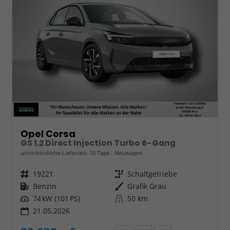
Opel Corsa
GS 1.2 Direct Injection Turbo 6-Gang
unverbindliche Lieferzeit:
10 Tage
Neuwagen
Fahrzeugnr.
19221
Getriebe
Schaltgetriebe
Kraftstoff
Benzin
Außenfarbe
Grafik Grau
Leistung
74 kW (101 PS)
Kilometerstand
50 km
21.05.2026