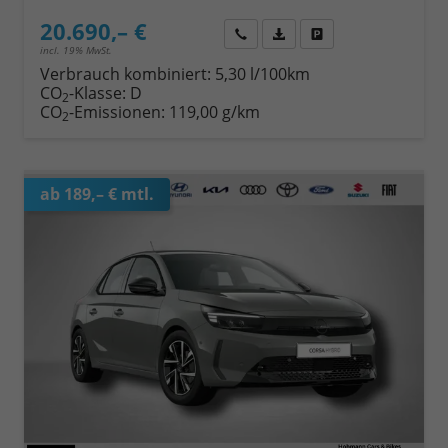
20.690,– €
Wir rufen Sie an
Fahrzeugexposé (PDF)
Fahrzeug parken
incl. 19% MwSt.
Verbrauch kombiniert:
5,30 l/100km
CO
-Klasse:
D
2
CO
-Emissionen:
119,00 g/km
2
ab 189,– € mtl.