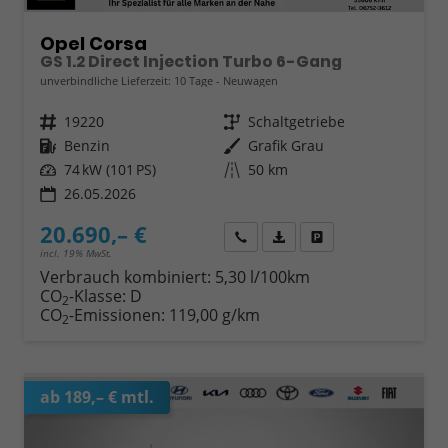
Opel Corsa
GS 1.2 Direct Injection Turbo 6-Gang
unverbindliche Lieferzeit:
10 Tage
Neuwagen
Fahrzeugnr.
19220
Getriebe
Schaltgetriebe
Kraftstoff
Benzin
Außenfarbe
Grafik Grau
Leistung
74 kW (101 PS)
Kilometerstand
50 km
26.05.2026
20.690,– €
Wir rufen Sie an
Fahrzeugexposé (PDF)
Fahrzeug parken
incl. 19% MwSt.
Verbrauch kombiniert:
5,30 l/100km
CO
-Klasse:
D
2
CO
-Emissionen:
119,00 g/km
2
ab 189,– € mtl.