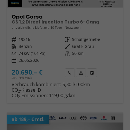
Opel Corsa
GS 1.2 Direct Injection Turbo 6-Gang
unverbindliche Lieferzeit:
10 Tage
Neuwagen
Fahrzeugnr.
19216
Getriebe
Schaltgetriebe
Kraftstoff
Benzin
Außenfarbe
Grafik Grau
Leistung
74 kW (101 PS)
Kilometerstand
50 km
26.05.2026
20.690,– €
Wir rufen Sie an
Fahrzeugexposé (PDF)
Fahrzeug parken
incl. 19% MwSt.
Verbrauch kombiniert:
5,30 l/100km
CO
-Klasse:
D
2
CO
-Emissionen:
119,00 g/km
2
ab 189,– € mtl.