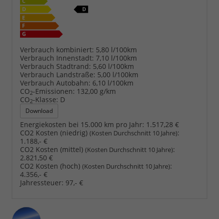
Verbrauch kombiniert:
5,80 l/100km
Verbrauch Innenstadt:
7,10 l/100km
Verbrauch Stadtrand:
5,60 l/100km
Verbrauch Landstraße:
5,00 l/100km
Verbrauch Autobahn:
6,10 l/100km
CO
-Emissionen:
132,00 g/km
2
CO
-Klasse:
D
2
Download
Energiekosten bei 15.000 km pro Jahr:
1.517,28 €
CO2 Kosten (niedrig)
:
(Kosten Durchschnitt 10 Jahre)
1.188,- €
CO2 Kosten (mittel)
:
(Kosten Durchschnitt 10 Jahre)
2.821,50 €
CO2 Kosten (hoch)
:
(Kosten Durchschnitt 10 Jahre)
4.356,- €
Jahressteuer:
97,- €