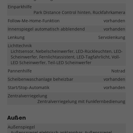
Einparkhilfe
Park Distance Control hinten, Rückfahrkamera
Follow-Me-Home-Funktion
vorhanden
Innenspiegel automatisch abblendend
vorhanden
Lenkung
Servolenkung
Lichttechnik
Lichtsensor, Nebelscheinwerfer, LED-Rückleuchten, LED-
Scheinwerfer, Fernlichtassistent, LED-Tagfahrlicht, Voll-
LED Scheinwerfer, Teil-LED Scheinwerfer
Pannenhilfe
Notrad
Scheibenwaschanlage beheizbar
vorhanden
Start/Stop-Automatik
vorhanden
Zentralverriegelung
Zentralverriegelung mit Funkfernbedienung
Außen
Außenspiegel
Außenspiegel elektrisch anklappbar, Außenspiegel