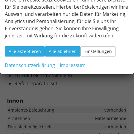
für Sie bereitzustellen. Hierbei berücksichtigen wir Ihre
RÄDER & TECHNIK
Auswahl und verarbeiten nur die Daten für Marketing,
Analytics und Personalisierung, für die Sie uns Ihr
Räder und Technik des SEAT Arona Style
Einverständnis geben. Sie können Ihre Einwilligung
1.0 TSI Benzinmotor
jederzeit mit Wirkung für die Zukunft widerrufen.
116 PS (85 kW)
7-Gang DSG Automatik
Alle akzeptieren
Alle ablehnen
Einstellungen
Frontantrieb
Datenschutzerklärung
Impressum
Euro 6d-TEMP
16-Zoll-Leichtmetallfelgen
Reifenreparaturset
Innen
Ambiente-Beleuchtung
vorhanden
Armlehnen
Mittelarmlehne
Durchlademöglichkeit
vorhanden