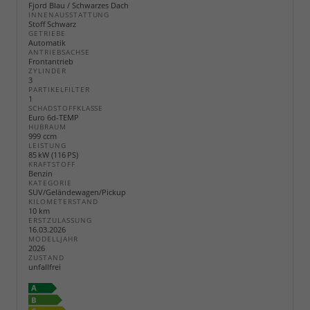
Fjord Blau / Schwarzes Dach
INNENAUSSTATTUNG
Stoff Schwarz
GETRIEBE
Automatik
ANTRIEBSACHSE
Frontantrieb
ZYLINDER
3
PARTIKELFILTER
1
SCHADSTOFFKLASSE
Euro 6d-TEMP
HUBRAUM
999 ccm
LEISTUNG
85 kW (116 PS)
KRAFTSTOFF
Benzin
KATEGORIE
SUV/Geländewagen/Pickup
KILOMETERSTAND
10 km
ERSTZULASSUNG
16.03.2026
MODELLJAHR
2026
ZUSTAND
unfallfrei