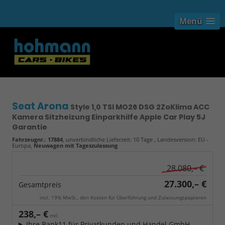
Menü
Seat Arona
Style 1,0 TSI MO26 DSG 2ZoKlima ACC
Kamera Sitzheizung Einparkhilfe Apple Car Play 5J
Garantie
Fahrzeugnr.
:
17884
, unverbindliche Lieferzeit:
10 Tage
, Landesversion: EU -
Europa,
Neuwagen mit Tageszulassung
28.080,– €
27.300,– €
Gesamtpreis
incl. 19% MwSt., den Kosten für Überführung und Zulassungspapieren
238,– €
mtl.
Ihre Bank11 für Privatkunden und Handel GmbH