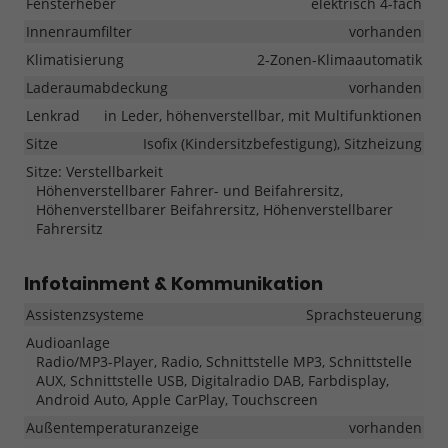
Fensterheber
elektrisch 4-fach
Innenraumfilter
vorhanden
Klimatisierung
2-Zonen-Klimaautomatik
Laderaumabdeckung
vorhanden
Lenkrad
in Leder, höhenverstellbar, mit Multifunktionen
Sitze
Isofix (Kindersitzbefestigung), Sitzheizung
Sitze: Verstellbarkeit
Höhenverstellbarer Fahrer- und Beifahrersitz,
Höhenverstellbarer Beifahrersitz, Höhenverstellbarer
Fahrersitz
Infotainment & Kommunikation
Assistenzsysteme
Sprachsteuerung
Audioanlage
Radio/MP3-Player, Radio, Schnittstelle MP3, Schnittstelle
AUX, Schnittstelle USB, Digitalradio DAB, Farbdisplay,
Android Auto, Apple CarPlay, Touchscreen
Außentemperaturanzeige
vorhanden