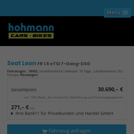
Menü
Seat Leon
FR 1.5 eTSI 7-Gang-DSG
Fahrzeugnr.
:
18432
, unverbindliche Lieferzeit:
10 Tage
, Landesversion: EU -
Europa,
Neuwagen
30.690,– €
Gesamtpreis
incl. 19% MwSt., den Kosten für Überführung und Zulassungspapieren
271,– €
mtl.
Ihre Bank11 für Privatkunden und Handel GmbH
Fahrzeug anfragen