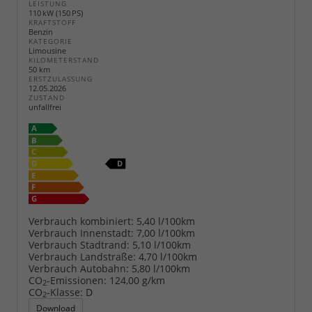
LEISTUNG
110 kW (150 PS)
KRAFTSTOFF
Benzin
KATEGORIE
Limousine
KILOMETERSTAND
50 km
ERSTZULASSUNG
12.05.2026
ZUSTAND
unfallfrei
Verbrauch kombiniert:
5,40 l/100km
Verbrauch Innenstadt:
7,00 l/100km
Verbrauch Stadtrand:
5,10 l/100km
Verbrauch Landstraße:
4,70 l/100km
Verbrauch Autobahn:
5,80 l/100km
CO
-Emissionen:
124,00 g/km
2
CO
-Klasse:
D
2
Download