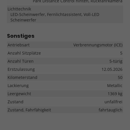
Park Distance Control hinten, Rückfahrkamera
Lichttechnik
LED-Scheinwerfer, Fernlichtassistent, Voll-LED
Scheinwerfer
Sonstiges
Antriebsart
Verbrennungsmotor (ICE)
Anzahl Sitzplätze
5
Anzahl Türen
5-türig
Erstzulassung
12.05.2026
Kilometerstand
50
Lackierung
Metallic
Leergewicht
1369 kg
Zustand
unfallfrei
Zustand, Fahrfähigkeit
fahrtauglich