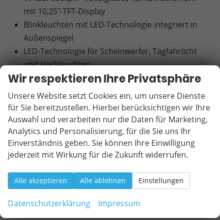
mit 10,25"-TFT-Display
Blinkleuchten mit LED-Technologie integriert in
Außenspiegel
LED-Technologie für Scheinwerfer, Tagfahrlicht
und Heckleuchten
Wir respektieren Ihre Privatsphäre
Nebelscheinwerfer mit Abbiegelicht-Funktion in
LED-Technologie
Unsere Website setzt Cookies ein, um unsere Dienste
Voll-LED-Heckleuchten und Infinite Light, LED-
für Sie bereitzustellen. Hierbei berücksichtigen wir Ihre
Lichtband am Heck
Auswahl und verarbeiten nur die Daten für Marketing,
7 Airbags (Airbag für Fahrer und Beifahrer /
Analytics und Personalisierung, für die Sie uns Ihr
Einverständnis geben. Sie können Ihre Einwilligung
Center-Airbag / Seitenairbag für Fahrer und
jederzeit mit Wirkung für die Zukunft widerrufen.
Beifahrer / Kopfairbag-System vorne und hinten]
Beifahrerairbag-Deaktivierung
Alle akzeptieren
Alle ablehnen
Einstellungen
Bordcomputer
Differenzialsperre elektronisch (XDS), für
Datenschutzerklärung
Impressum
Vorderachse