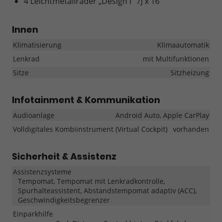
4 Leichtmetallräder „Design I“ 7J x 16"
Innen
Klimatisierung
Klimaautomatik
Lenkrad
mit Multifunktionen
Sitze
Sitzheizung
Infotainment & Kommunikation
Audioanlage
Android Auto, Apple CarPlay
Volldigitales Kombiinstrument (Virtual Cockpit)
vorhanden
Sicherheit & Assistenz
Assistenzsysteme
Tempomat, Tempomat mit Lenkradkontrolle,
Spurhalteassistent, Abstandstempomat adaptiv (ACC),
Geschwindigkeitsbegrenzer
Einparkhilfe