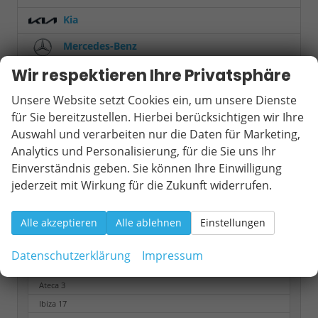
Kia
Mercedes-Benz
Wir respektieren Ihre Privatsphäre
MINI
Unsere Website setzt Cookies ein, um unsere Dienste
Mitsubishi
für Sie bereitzustellen. Hierbei berücksichtigen wir Ihre
Nissan
Auswahl und verarbeiten nur die Daten für Marketing,
Analytics und Personalisierung, für die Sie uns Ihr
Opel
Einverständnis geben. Sie können Ihre Einwilligung
Peugeot
jederzeit mit Wirkung für die Zukunft widerrufen.
Renault
Alle akzeptieren
Alle ablehnen
Einstellungen
Seat
Datenschutzerklärung
Impressum
Arona
16
Ateca
3
Ibiza
17