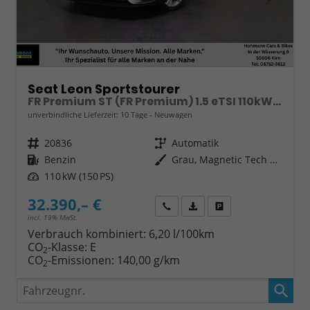
Seat Leon Sportstourer
FR Premium ST (FR Premium) 1.5 eTSI 110kW (150 PS) 7-Gang DSG
unverbindliche Lieferzeit:
10 Tage
Neuwagen
Fahrzeugnr.
20836
Getriebe
Automatik
Kraftstoff
Benzin
Außenfarbe
Grau, Magnetic Tech Grau (S7S7)
Leistung
110 kW (150 PS)
32.390,– €
Wir rufen Sie an
Fahrzeugexposé (PDF)
Fahrzeug parken
incl. 19% MwSt.
Verbrauch kombiniert:
6,20 l/100km
CO
-Klasse:
E
2
CO
-Emissionen:
140,00 g/km
2
Fahrzeugnr.