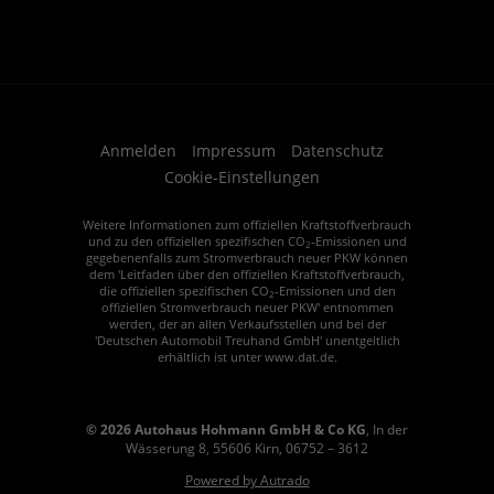
Anmelden
Impressum
Datenschutz
Cookie-Einstellungen
Weitere Informationen zum offiziellen Kraftstoffverbrauch
und zu den offiziellen spezifischen CO
-Emissionen und
2
gegebenenfalls zum Stromverbrauch neuer PKW können
dem 'Leitfaden über den offiziellen Kraftstoffverbrauch,
die offiziellen spezifischen CO
-Emissionen und den
2
offiziellen Stromverbrauch neuer PKW' entnommen
werden, der an allen Verkaufsstellen und bei der
'Deutschen Automobil Treuhand GmbH' unentgeltlich
erhältlich ist unter www.dat.de.
© 2026
Autohaus Hohmann GmbH & Co KG
,
In der
Wässerung 8
,
55606
Kirn,
06752 – 3612
Powered by Autrado