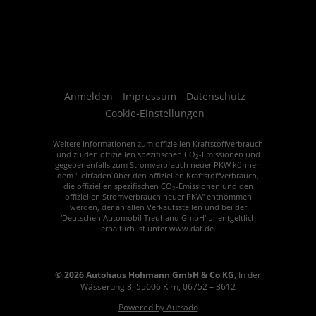
Anmelden
Impressum
Datenschutz
Cookie-Einstellungen
Weitere Informationen zum offiziellen Kraftstoffverbrauch
und zu den offiziellen spezifischen CO
-Emissionen und
2
gegebenenfalls zum Stromverbrauch neuer PKW können
dem 'Leitfaden über den offiziellen Kraftstoffverbrauch,
die offiziellen spezifischen CO
-Emissionen und den
2
offiziellen Stromverbrauch neuer PKW' entnommen
werden, der an allen Verkaufsstellen und bei der
'Deutschen Automobil Treuhand GmbH' unentgeltlich
erhältlich ist unter www.dat.de.
© 2026
Autohaus Hohmann GmbH & Co KG
,
In der
Wässerung 8
,
55606
Kirn,
06752 – 3612
Powered by Autrado