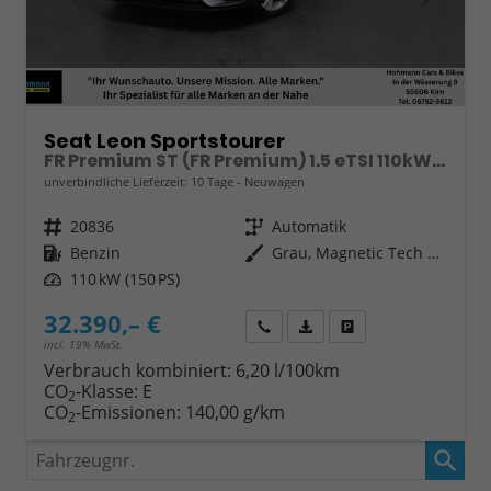
Seat Leon Sportstourer
FR Premium ST (FR Premium) 1.5 eTSI 110kW (150 PS) 7-Gang DSG
unverbindliche Lieferzeit:
10 Tage
Neuwagen
Fahrzeugnr.
20836
Getriebe
Automatik
Kraftstoff
Benzin
Außenfarbe
Grau, Magnetic Tech Grau (S7S7)
Leistung
110 kW (150 PS)
32.390,– €
Wir rufen Sie an
Fahrzeugexposé (PDF)
Fahrzeug parken
incl. 19% MwSt.
Verbrauch kombiniert:
6,20 l/100km
CO
-Klasse:
E
2
CO
-Emissionen:
140,00 g/km
2
Fahrzeugnr.