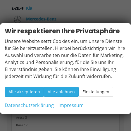
Kia
Mercedes-Benz
Wir respektieren Ihre Privatsphäre
MINI
Unsere Website setzt Cookies ein, um unsere Dienste
Mitsubishi
für Sie bereitzustellen. Hierbei berücksichtigen wir Ihre
Nissan
Auswahl und verarbeiten nur die Daten für Marketing,
Analytics und Personalisierung, für die Sie uns Ihr
Opel
Einverständnis geben. Sie können Ihre Einwilligung
Peugeot
jederzeit mit Wirkung für die Zukunft widerrufen.
Renault
Alle akzeptieren
Alle ablehnen
Einstellungen
Seat
Datenschutzerklärung
Impressum
Arona
16
Ateca
3
Ibiza
17