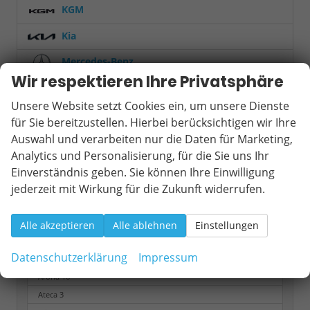
KGM
Kia
Mercedes-Benz
Wir respektieren Ihre Privatsphäre
MINI
Unsere Website setzt Cookies ein, um unsere Dienste
Mitsubishi
für Sie bereitzustellen. Hierbei berücksichtigen wir Ihre
Auswahl und verarbeiten nur die Daten für Marketing,
Nissan
Analytics und Personalisierung, für die Sie uns Ihr
Opel
Einverständnis geben. Sie können Ihre Einwilligung
jederzeit mit Wirkung für die Zukunft widerrufen.
Peugeot
Renault
Alle akzeptieren
Alle ablehnen
Einstellungen
Seat
Datenschutzerklärung
Impressum
Arona
16
Ateca
3