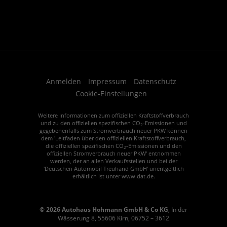
Anmelden
Impressum
Datenschutz
Cookie-Einstellungen
Weitere Informationen zum offiziellen Kraftstoffverbrauch
und zu den offiziellen spezifischen CO
-Emissionen und
2
gegebenenfalls zum Stromverbrauch neuer PKW können
dem 'Leitfaden über den offiziellen Kraftstoffverbrauch,
die offiziellen spezifischen CO
-Emissionen und den
2
offiziellen Stromverbrauch neuer PKW' entnommen
werden, der an allen Verkaufsstellen und bei der
'Deutschen Automobil Treuhand GmbH' unentgeltlich
erhältlich ist unter www.dat.de.
© 2026
Autohaus Hohmann GmbH & Co KG
,
In der
Wässerung 8
,
55606
Kirn,
06752 – 3612