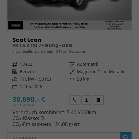
Seat Leon
FR 1.5 eTSI 7-Gang-DSG
unverbindliche Lieferzeit:
10 Tage
Neuwagen
Fahrzeugnr.
18432
Getriebe
Automatik
Kraftstoff
Benzin
Außenfarbe
Magnetic Grau Metallic
Leistung
110 kW (150 PS)
Kilometerstand
50 km
12.05.2026
30.690,– €
Wir rufen Sie an
Fahrzeugexposé (PDF)
Fahrzeug parken
incl. 19% MwSt.
Verbrauch kombiniert:
5,40 l/100km
CO
-Klasse:
D
2
CO
-Emissionen:
124,00 g/km
2
Fahrzeugnr.