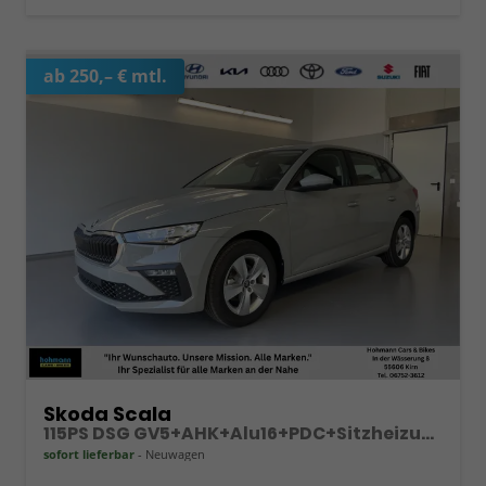
ab 250,– € mtl.
Skoda Scala
115PS DSG GV5+AHK+Alu16+PDC+Sitzheizung+App-Connect
sofort lieferbar
Neuwagen