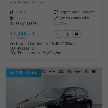
sofort lieferbar
Neuwagen
Fahrzeugnr.
20157
Getriebe
Doppelkupplungsgetriebe (DSG)
Kraftstoff
Benzin
Außenfarbe
[9P9P] Candy White
Leistung
85 kW (116 PS)
Kilometerstand
20 km
27.240,– €
Wir rufen Sie an
Fahrzeugexposé (PDF)
Fahrzeug parken
incl. 19% MwSt.
Verbrauch kombiniert:
5,40 l/100km
CO
-Klasse:
D
2
CO
-Emissionen:
121,00 g/km
2
ab 249,– € mtl.