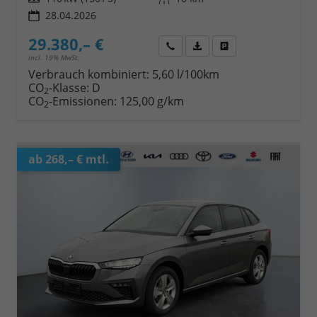
28.04.2026
29.380,– €
Wir rufen Sie an
Fahrzeugexposé (PDF)
Fahrzeug parken
incl. 19% MwSt.
Verbrauch kombiniert:
5,60 l/100km
CO
-Klasse:
D
2
CO
-Emissionen:
125,00 g/km
2
ab 268,– € mtl.