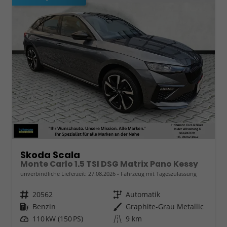
Skoda Scala
Monte Carlo 1.5 TSI DSG Matrix Pano Kessy
unverbindliche Lieferzeit:
27.08.2026
Fahrzeug mit Tageszulassung
Fahrzeugnr.
20562
Getriebe
Automatik
Kraftstoff
Benzin
Außenfarbe
Graphite-Grau Metallic
Leistung
110 kW (150 PS)
Kilometerstand
9 km