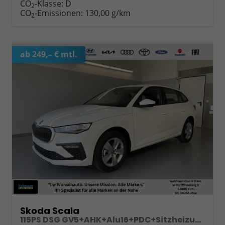
CO
-Klasse:
D
2
CO
-Emissionen:
130,00 g/km
2
ab 249,– € mtl.
Skoda Scala
115PS DSG GV5+AHK+Alu16+PDC+Sitzheizung+App-Connect