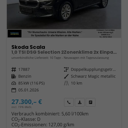
Skoda Scala
1,0 TSI DSG Selection 2Zonenklima 2x Einparkhilfe Kamera LED el.Heckklappe beheitzte Frontscheibe 5J Garantie
unverbindliche Lieferzeit:
10 Tage
Neuwagen mit Tageszulassung
Fahrzeugnr.
17887
Getriebe
Doppelkupplungsgetriebe (DSG)
Kraftstoff
Benzin
Außenfarbe
Schwarz Magic metallic
Leistung
85 kW (116 PS)
Kilometerstand
10 km
05.01.2026
27.300,– €
Wir rufen Sie an
Fahrzeugexposé (PDF)
Fahrzeug parken
incl. 19% MwSt.
Verbrauch kombiniert:
5,60 l/100km
CO
-Klasse:
D
2
CO
-Emissionen:
127,00 g/km
2