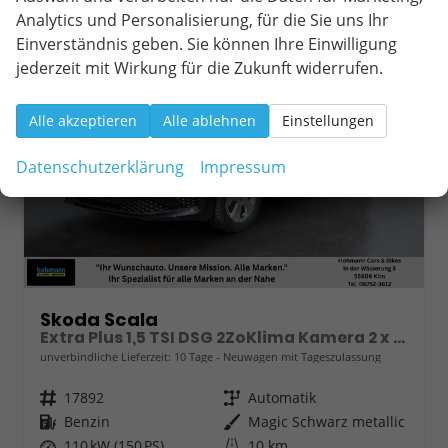
ab 268,– € mtl.
Analytics und Personalisierung, für die Sie uns Ihr
Einverständnis geben. Sie können Ihre Einwilligung
jederzeit mit Wirkung für die Zukunft widerrufen.
Alle akzeptieren
Alle ablehnen
Einstellungen
Datenschutzerklärung
Impressum
Skoda Scala
Extra Plus 1,5 TSI DSG 2ZoKlima Kamera 2 x PDC Sitzheizung 5j Garantie Dig Cockpit
unverbindliche Lieferzeit:
10 Tage
Neuwagen mit Tageszulassung
Fahrzeugnr.
17892
Getriebe
Automatik
Kraftstoff
Benzin
Außenfarbe
Magic Schwarz metallic
Leistung
110 kW (150 PS)
Kilometerstand
10 km