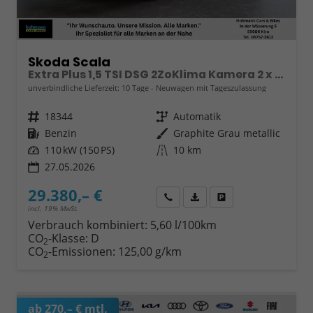
Skoda Scala
Extra Plus 1,5 TSI DSG 2ZoKlima Kamera 2 x PDC Sitzheizung 5j Garantie Dig Cockpit
unverbindliche Lieferzeit:
10 Tage
Neuwagen mit Tageszulassung
Fahrzeugnr.
18344
Getriebe
Automatik
Kraftstoff
Benzin
Außenfarbe
Graphite Grau metallic
Leistung
110 kW (150 PS)
Kilometerstand
10 km
27.05.2026
29.380,– €
Wir rufen Sie an
Fahrzeugexposé (PDF)
Fahrzeug parken
incl. 19% MwSt.
Verbrauch kombiniert:
5,60 l/100km
CO
-Klasse:
D
2
CO
-Emissionen:
125,00 g/km
2
ab 270,– € mtl.