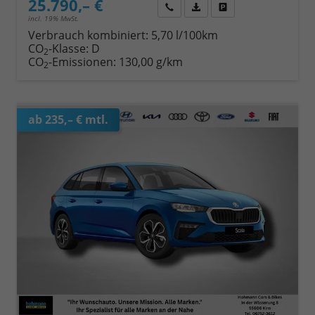
25.790,– €
Wir rufen Sie an
Fahrzeugexposé (PDF)
Fahrzeug parken
incl. 19% MwSt.
Verbrauch kombiniert:
5,70 l/100km
CO
-Klasse:
D
2
CO
-Emissionen:
130,00 g/km
2
ab 235,– € mtl.