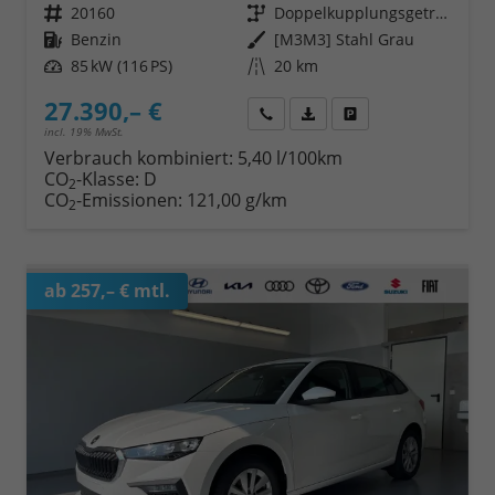
Fahrzeugnr.
20160
Getriebe
Doppelkupplungsgetriebe (DSG)
Kraftstoff
Benzin
Außenfarbe
[M3M3] Stahl Grau
Leistung
85 kW (116 PS)
Kilometerstand
20 km
27.390,– €
Wir rufen Sie an
Fahrzeugexposé (PDF)
Fahrzeug parken
incl. 19% MwSt.
Verbrauch kombiniert:
5,40 l/100km
CO
-Klasse:
D
2
CO
-Emissionen:
121,00 g/km
2
ab 257,– € mtl.