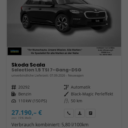
Skoda Scala
Selection 1.5 TSI 7-Gang-DSG
unverbindliche Lieferzeit:
07.09.2026
Neuwagen
Fahrzeugnr.
20292
Getriebe
Automatik
Kraftstoff
Benzin
Außenfarbe
Black-Magic Perleffekt
Leistung
110 kW (150 PS)
Kilometerstand
50 km
27.190,– €
Wir rufen Sie an
Fahrzeugexposé (PDF)
Fahrzeug parken
incl. 19% MwSt.
Verbrauch kombiniert:
5,80 l/100km