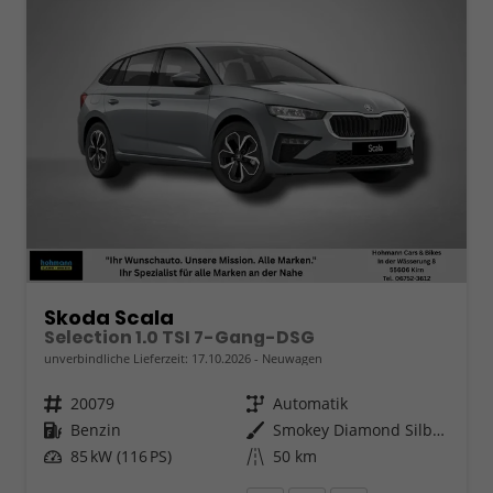
Skoda Scala
Selection 1.0 TSI 7-Gang-DSG
unverbindliche Lieferzeit:
17.10.2026
Neuwagen
Fahrzeugnr.
20079
Getriebe
Automatik
Kraftstoff
Benzin
Außenfarbe
Smokey Diamond Silber Metallic
Leistung
85 kW (116 PS)
Kilometerstand
50 km