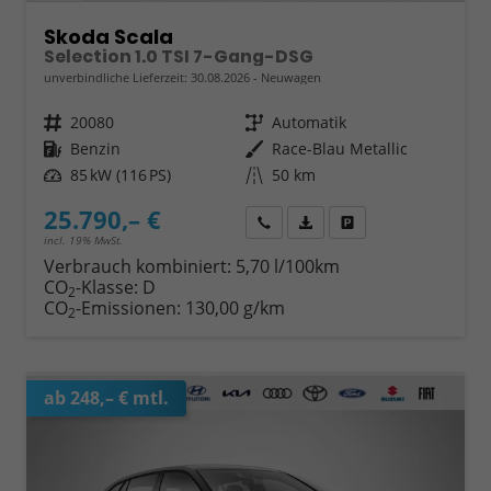
Skoda Scala
Selection 1.0 TSI 7-Gang-DSG
unverbindliche Lieferzeit:
30.08.2026
Neuwagen
Fahrzeugnr.
20080
Getriebe
Automatik
Kraftstoff
Benzin
Außenfarbe
Race-Blau Metallic
Leistung
85 kW (116 PS)
Kilometerstand
50 km
25.790,– €
Wir rufen Sie an
Fahrzeugexposé (PDF)
Fahrzeug parken
incl. 19% MwSt.
Verbrauch kombiniert:
5,70 l/100km
CO
-Klasse:
D
2
CO
-Emissionen:
130,00 g/km
2
ab 248,– € mtl.