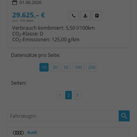
01.06.2026
29.625,– €
Wir rufen Sie an
Fahrzeugexposé (PDF)
Fahrzeug parken
incl. 19% MwSt.
Verbrauch kombiniert:
5,50 l/100km
CO
-Klasse:
D
2
CO
-Emissionen:
125,00 g/km
2
Datensätze pro Seite:
10
20
50
100
250
Seiten:
1
2
3
Fahrzeugnr.
Audi