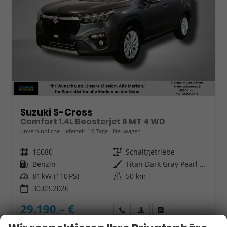
Suzuki S-Cross
Comfort 1.4L Boosterjet 6 MT 4 WD
unverbindliche Lieferzeit:
10 Tage
Neuwagen
Fahrzeugnr.
16080
Getriebe
Schaltgetriebe
Kraftstoff
Benzin
Außenfarbe
Titan Dark Gray Pearl Metallic
Leistung
81 kW (110 PS)
Kilometerstand
50 km
30.03.2026
29.190,– €
Wir rufen Sie an
Fahrzeugexposé (PDF)
Fahrzeug parken
incl. 19% MwSt.