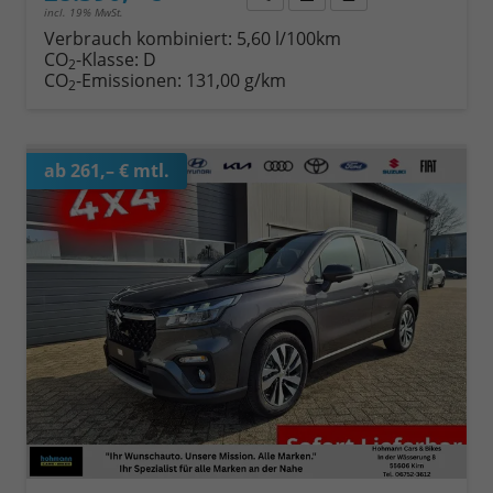
incl. 19% MwSt.
Verbrauch kombiniert:
5,60 l/100km
CO
-Klasse:
D
2
CO
-Emissionen:
131,00 g/km
2
ab 261,– € mtl.