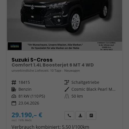
Suzuki S-Cross
Comfort 1.4L Boosterjet 6 MT 4 WD
unverbindliche Lieferzeit:
10 Tage
Neuwagen
Fahrzeugnr.
18415
Getriebe
Schaltgetriebe
Kraftstoff
Benzin
Außenfarbe
Cosmic Black Pearl Metallic
Leistung
81 kW (110 PS)
Kilometerstand
50 km
23.04.2026
29.190,– €
Wir rufen Sie an
Fahrzeugexposé (PDF)
Fahrzeug parken
incl. 19% MwSt.
Verbrauch kombiniert:
5,50 l/100km