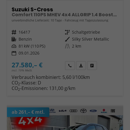
Suzuki S-Cross
Comfort 110PS MHEV 4x4 ALLGRIP 1.4 Boosterjet Navi Klimaautomatik Sitzheizung ACC PDC v+h Rückf.Kamera Suzuki-Radio Apple CarPlay Android Auto Touchscreen 2xKeyless 17-LM
unverbindliche Lieferzeit:
10 Tage
Fahrzeug mit Tageszulassung
Fahrzeugnr.
16417
Getriebe
Schaltgetriebe
Kraftstoff
Benzin
Außenfarbe
Silky Silver Metallic
Leistung
81 kW (110 PS)
Kilometerstand
2 km
09.01.2026
27.580,– €
Wir rufen Sie an
Fahrzeugexposé (PDF)
Fahrzeug parken
incl. 19% MwSt.
Verbrauch kombiniert:
5,60 l/100km
CO
-Klasse:
D
2
CO
-Emissionen:
131,00 g/km
2
ab 261,– € mtl.