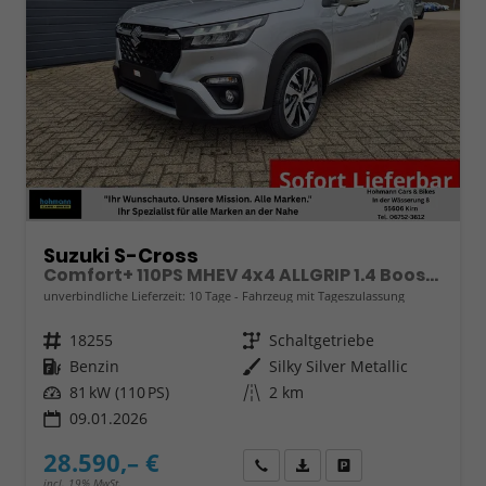
Suzuki S-Cross
Comfort+ 110PS MHEV 4x4 ALLGRIP 1.4 Boosterjet Teilleder Navi Klimaautomatik Sitzheizung ACC PDC v+h 4x Kamera Suzuki-Radio Apple CarPlay Android Auto Touchscreen 2xKeyless 17-LM
unverbindliche Lieferzeit:
10 Tage
Fahrzeug mit Tageszulassung
Fahrzeugnr.
18255
Getriebe
Schaltgetriebe
Kraftstoff
Benzin
Außenfarbe
Silky Silver Metallic
Leistung
81 kW (110 PS)
Kilometerstand
2 km
09.01.2026
28.590,– €
Wir rufen Sie an
Fahrzeugexposé (PDF)
Fahrzeug parken
incl. 19% MwSt.