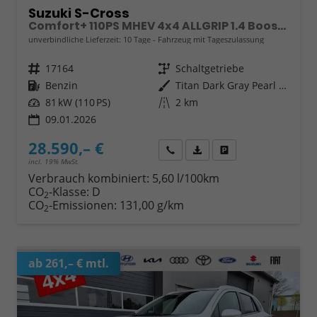
Suzuki S-Cross
Comfort+ 110PS MHEV 4x4 ALLGRIP 1.4 Boosterjet Teilleder Navi Klimaautomatik Sitzheizung ACC PDC v+h 4x Kamera Suzuki-Radio Apple CarPlay Android Auto Touchscreen 2xKeyless 17-LM
unverbindliche Lieferzeit:
10 Tage
Fahrzeug mit Tageszulassung
Fahrzeugnr.
17164
Getriebe
Schaltgetriebe
Kraftstoff
Benzin
Außenfarbe
Titan Dark Gray Pearl Metallic
Leistung
81 kW (110 PS)
Kilometerstand
2 km
09.01.2026
28.590,– €
Wir rufen Sie an
Fahrzeugexposé (PDF)
Fahrzeug parken
incl. 19% MwSt.
Verbrauch kombiniert:
5,60 l/100km
CO
-Klasse:
D
2
CO
-Emissionen:
131,00 g/km
2
ab 261,– € mtl.