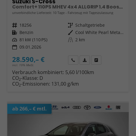
Suzuki S-Cross
Comfort+ 110PS MHEV 4x4 ALLGRIP 1.4 Boosterjet Teilleder Navi Klimaautomatik Sitzheizung ACC PDC v+h 4x Kamera Suzuki-Radio Apple CarPlay Android Auto Touchscreen 2xKeyless 17-LM
unverbindliche Lieferzeit:
10 Tage
Fahrzeug mit Tageszulassung
Fahrzeugnr.
18256
Getriebe
Schaltgetriebe
Kraftstoff
Benzin
Außenfarbe
Cool White Pearl Metallic
Leistung
81 kW (110 PS)
Kilometerstand
2 km
09.01.2026
28.590,– €
Wir rufen Sie an
Fahrzeugexposé (PDF)
Fahrzeug parken
incl. 19% MwSt.
Verbrauch kombiniert:
5,60 l/100km
CO
-Klasse:
D
2
CO
-Emissionen:
131,00 g/km
2
ab 266,– € mtl.