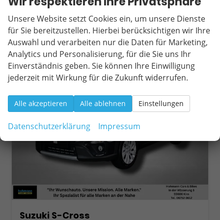
Wir respektieren Ihre Privatsphäre
Verbrauch kombiniert:
5,50 l/100km
CO
-Klasse:
D
2
Unsere Website setzt Cookies ein, um unsere Dienste
CO
-Emissionen:
131,00 g/km
2
für Sie bereitzustellen. Hierbei berücksichtigen wir Ihre
Auswahl und verarbeiten nur die Daten für Marketing,
Analytics und Personalisierung, für die Sie uns Ihr
ab 266,– € mtl.
Einverständnis geben. Sie können Ihre Einwilligung
jederzeit mit Wirkung für die Zukunft widerrufen.
Alle akzeptieren
Alle ablehnen
Einstellungen
Datenschutzerklärung
Impressum
Suzuki S-Cross