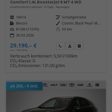
Comfort 1.4L Boosterjet 6 MT 4 WD
unverbindliche Lieferzeit:
10 Tage
Neuwagen
Fahrzeugnr.
18414
Getriebe
Schaltgetriebe
Kraftstoff
Benzin
Außenfarbe
Cosmic Black Pearl Metallic
Leistung
81 kW (110 PS)
Kilometerstand
50 km
30.03.2026
29.190,– €
Wir rufen Sie an
Fahrzeugexposé (PDF)
Fahrzeug parken
incl. 19% MwSt.
Verbrauch kombiniert:
5,50 l/100km
CO
-Klasse:
D
2
CO
-Emissionen:
131,00 g/km
2
ab 266,– € mtl.