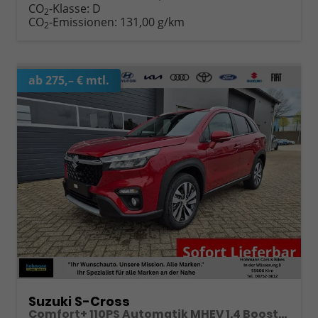
CO
-Klasse:
D
2
CO
-Emissionen:
131,00 g/km
2
ab 275,– € mtl.
Suzuki S-Cross
Comfort+ 110PS Automatik MHEV 1.4 Boosterjet Teilleder Navi Klimaautomatik Sitzheizung ACC PDC v+h 4x Kamera Suzuki-Radio Apple CarPlay Android Auto Touchscreen 2xKeyless 17-LM