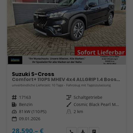
Suzuki S-Cross
Comfort+ 110PS MHEV 4x4 ALLGRIP 1.4 Boosterjet Teilleder Navi Klimaautomatik Sitzheizung ACC PDC v+h 4x Kamera Suzuki-Radio Apple CarPlay Android Auto Touchscreen 2xKeyless 17-LM
unverbindliche Lieferzeit:
10 Tage
Fahrzeug mit Tageszulassung
Fahrzeugnr.
17163
Getriebe
Schaltgetriebe
Kraftstoff
Benzin
Außenfarbe
Cosmic Black Pearl Metallic
Leistung
81 kW (110 PS)
Kilometerstand
2 km
09.01.2026
28.590,– €
Wir rufen Sie an
Fahrzeugexposé (PDF)
Fahrzeug parken