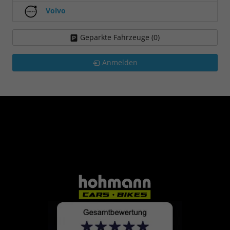
Volvo
Geparkte Fahrzeuge (
0
)
Anmelden