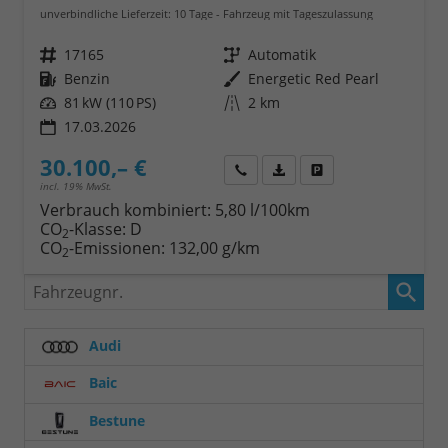
unverbindliche Lieferzeit:
10 Tage
Fahrzeug mit Tageszulassung
Fahrzeugnr.
17165
Getriebe
Automatik
Kraftstoff
Benzin
Außenfarbe
Energetic Red Pearl
Leistung
81 kW (110 PS)
Kilometerstand
2 km
17.03.2026
30.100,– €
Wir rufen Sie an
Fahrzeugexposé (PDF)
Fahrzeug parken
incl. 19% MwSt.
Verbrauch kombiniert:
5,80 l/100km
CO
-Klasse:
D
2
CO
-Emissionen:
132,00 g/km
2
Fahrzeugnr.
Audi
Baic
Bestune