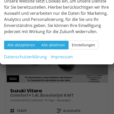
Unsere Website setzt Cookies ein, um unsere Dienste
für Sie bereitzustellen. Hierbei berücksichtigen wir Ihre
ab 266,– € mtl.
Auswahl und verarbeiten nur die Daten für Marketing,
Analytics und Personalisierung, für die Sie uns Ihr
Einverständnis geben. Sie können Ihre Einwilligung
jederzeit mit Wirkung für die Zukunft widerrufen.
Alle akzeptieren
Alle ablehnen
Einstellungen
Datenschutzerklärung
Impressum
Suzuki Vitara
Comfort+ 1.4L Boosterjet 6 MT
unverbindliche Lieferzeit:
10 Tage
Neuwagen
Fahrzeugnr.
18409
Getriebe
Automatik