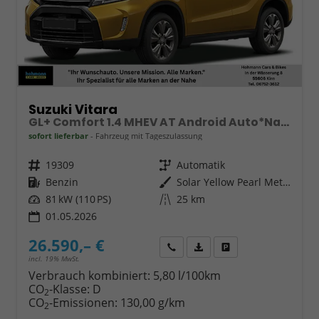
Suzuki Vitara
GL+ Comfort 1.4 MHEV AT Android Auto*Navi*SHZ*ACC*Kamera*Klimauto*LED*PrivacyGlas
sofort lieferbar
Fahrzeug mit Tageszulassung
Fahrzeugnr.
19309
Getriebe
Automatik
Kraftstoff
Benzin
Außenfarbe
Solar Yellow Pearl Metallic / Cosmic Black Pearl Metallic
Leistung
81 kW (110 PS)
Kilometerstand
25 km
01.05.2026
26.590,– €
Wir rufen Sie an
Fahrzeugexposé (PDF)
Fahrzeug parken
incl. 19% MwSt.
Verbrauch kombiniert:
5,80 l/100km
CO
-Klasse:
D
2
CO
-Emissionen:
130,00 g/km
2