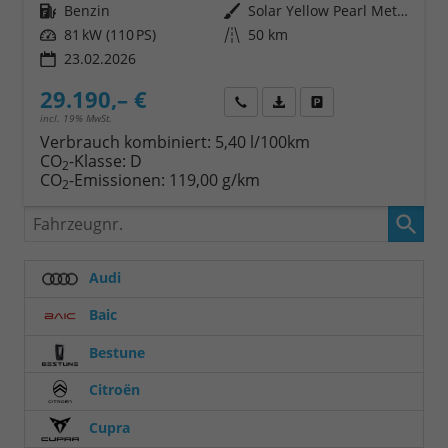
Kraftstoff
Benzin
Außenfarbe
Solar Yellow Pearl Metallic / Cosmic Black Pearl Metallic
Leistung
81 kW (110 PS)
Kilometerstand
50 km
23.02.2026
29.190,– €
Wir rufen Sie an
Fahrzeugexposé (PDF)
Fahrzeug parken
incl. 19% MwSt.
Verbrauch kombiniert:
5,40 l/100km
CO
-Klasse:
D
2
CO
-Emissionen:
119,00 g/km
2
Fahrzeugnr.
Audi
Baic
Bestune
Citroën
Cupra