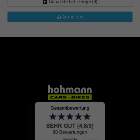
Geparkte Fahrzeuge (
0
)
Anmelden