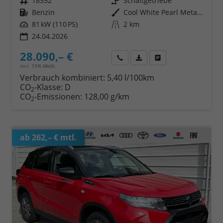
Fahrzeugnr.
18352
Getriebe
Schaltgetriebe
Kraftstoff
Benzin
Außenfarbe
Cool White Pearl Metallic
Leistung
81 kW (110 PS)
Kilometerstand
2 km
24.04.2026
28.090,– €
Wir rufen Sie an
Fahrzeugexposé (PDF)
Fahrzeug parken
incl. 19% MwSt.
Verbrauch kombiniert:
5,40 l/100km
CO
-Klasse:
D
2
CO
-Emissionen:
128,00 g/km
2
ab 262,– € mtl.