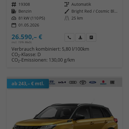
Fahrzeugnr.
19308
Getriebe
Automatik
Kraftstoff
Benzin
Außenfarbe
Bright Red / Cosmic Black Pearl Metallic
Leistung
81 kW (110 PS)
Kilometerstand
25 km
01.05.2026
26.590,– €
Wir rufen Sie an
Fahrzeugexposé (PDF)
Fahrzeug parken
incl. 19% MwSt.
Verbrauch kombiniert:
5,80 l/100km
CO
-Klasse:
D
2
CO
-Emissionen:
130,00 g/km
2
ab 243,– € mtl.