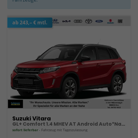
ab 243,– € mtl.
Suzuki Vitara
GL+ Comfort 1.4 MHEV AT Android Auto*Navi*SHZ*ACC*Kamera*Klimauto*LED*PrivacyGlas
sofort lieferbar
Fahrzeug mit Tageszulassung