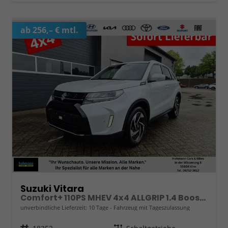
ab 256,– € mtl.
Suzuki Vitara
Comfort+ 110PS MHEV 4x4 ALLGRIP 1.4 Boosterjet Allrad Teilleder mit Alcantara Navi Klimaautomatik Sitzheizung ACC PDC v+h Rückf.Kamera Suzuki-Radio Apple CarPlay Android Auto Touchscreen 2xKeyless 17-LM
unverbindliche Lieferzeit:
10 Tage
Fahrzeug mit Tageszulassung