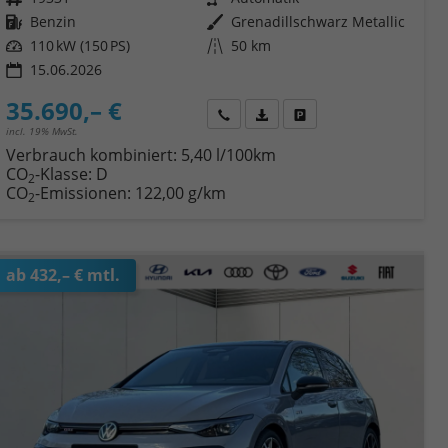
Kraftstoff
Benzin
Außenfarbe
Grenadillschwarz Metallic
Leistung
110 kW (150 PS)
Kilometerstand
50 km
15.06.2026
35.690,– €
Wir rufen Sie an
Fahrzeugexposé (PDF)
Fahrzeug parken
incl. 19% MwSt.
Verbrauch kombiniert:
5,40 l/100km
CO
-Klasse:
D
2
CO
-Emissionen:
122,00 g/km
2
ab 432,– € mtl.