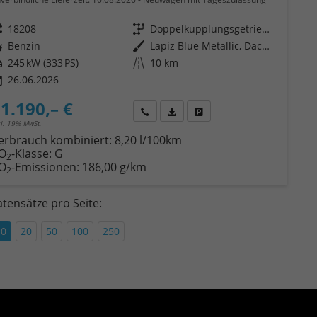
eugnr.
18208
Getriebe
Doppelkupplungsgetriebe (DSG)
ftstoff
Benzin
Außenfarbe
Lapiz Blue Metallic, Dach Schwarz
tung
245 kW (333 PS)
Kilometerstand
10 km
26.06.2026
1.190,– €
Wir rufen Sie an
Fahrzeugexposé (PDF)
Fahrzeug parken
cl. 19% MwSt.
erbrauch kombiniert:
8,20 l/100km
O
-Klasse:
G
2
O
-Emissionen:
186,00 g/km
2
tensätze pro Seite:
10
20
50
100
250