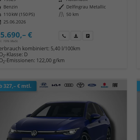
ftstoff
Benzin
Außenfarbe
Delfingrau Metallic
tung
110 kW (150 PS)
Kilometerstand
50 km
25.06.2026
5.690,– €
Wir rufen Sie an
Fahrzeugexposé (PDF)
Fahrzeug parken
cl. 19% MwSt.
erbrauch kombiniert:
5,40 l/100km
O
-Klasse:
D
2
O
-Emissionen:
122,00 g/km
2
b 327,– € mtl.