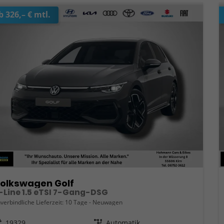
b 326,– € mtl.
olkswagen Golf
-Line 1.5 eTSI 7-Gang-DSG
verbindliche Lieferzeit:
10 Tage
Neuwagen
eugnr.
19329
Getriebe
Automatik