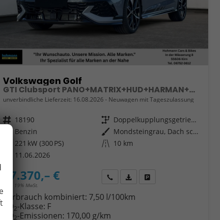
Volkswagen Golf
GTI Clubsport PANO+MATRIX+HUD+HARMAN+NAVI+360 KAMERA+19 LM
unverbindliche Lieferzeit:
16.08.2026
Neuwagen mit Tageszulassung
Fahrzeugnr.
18190
Getriebe
Doppelkupplungsgetriebe (DSG)
Kraftstoff
Benzin
Außenfarbe
Mondsteingrau, Dach schwarz
Leistung
221 kW (300 PS)
Kilometerstand
10 km
11.06.2026
d
47.370,– €
Wir rufen Sie an
Fahrzeugexposé (PDF)
Fahrzeug parken
incl. 19% MwSt.
e
Verbrauch kombiniert:
7,50 l/100km
t
CO
-Klasse:
F
2
CO
-Emissionen:
170,00 g/km
2