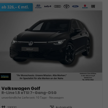
ab 326,– € mtl.
Volkswagen Golf
R-Line 1.5 eTSI 7-Gang-DSG
unverbindliche Lieferzeit:
10 Tage
Neuwagen
Fahrzeugnr.
19331
Getriebe
Automatik