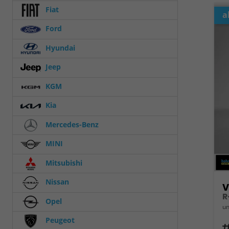
Fiat
a
Ford
Hyundai
Jeep
KGM
Kia
Mercedes-Benz
MINI
Mitsubishi
Nissan
V
R
Opel
un
Peugeot
Fahrz