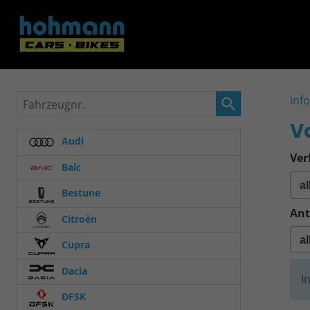
Fahrzeugnr.
inf
V
Audi
Ver
Baic
Bestune
Ant
Citroën
Cupra
Dacia
I
DFSK