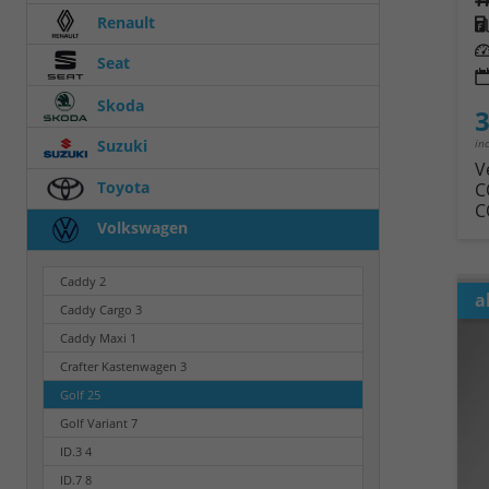
Renault
Kra
Leis
Seat
Skoda
3
in
Suzuki
V
Toyota
C
C
Volkswagen
Caddy
2
a
Caddy Cargo
3
Caddy Maxi
1
Crafter Kastenwagen
3
Golf
25
Golf Variant
7
ID.3
4
ID.7
8