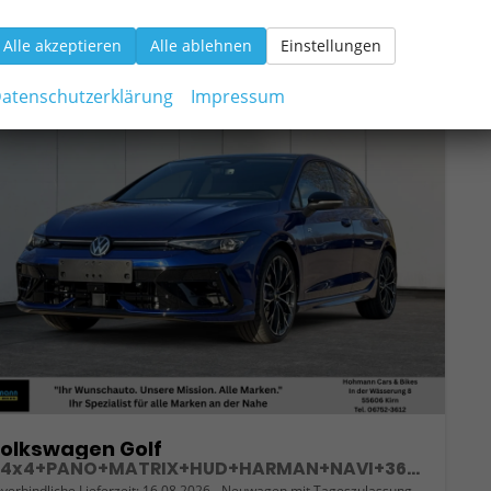
Alle akzeptieren
Alle ablehnen
Einstellungen
b 467,– € mtl.
atenschutzerklärung
Impressum
olkswagen Golf
R 4x4+PANO+MATRIX+HUD+HARMAN+NAVI+360 KAMERA+19" LM
verbindliche Lieferzeit:
16.08.2026
Neuwagen mit Tageszulassung