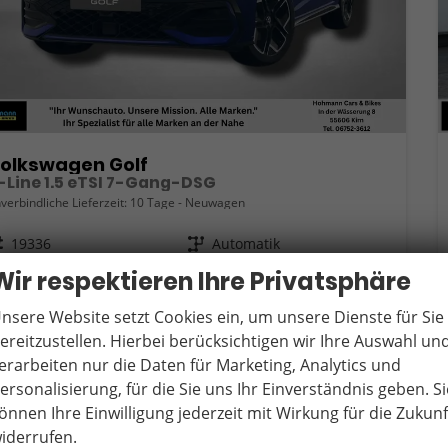
olkswagen Golf
-Line 1.5 eTSI 7-Gang-DSG
verbindliche Lieferzeit:
10 Tage
Neuwagen
eugnr.
19336
Getriebe
Automatik
ftstoff
Benzin
Außenfarbe
Lapiz Blau Metallic
Wir respektieren Ihre Privatsphäre
tung
110 kW (150 PS)
Kilometerstand
50 km
nsere Website setzt Cookies ein, um unsere Dienste für Sie
22.05.2026
ereitzustellen. Hierbei berücksichtigen wir Ihre Auswahl un
5.890,– €
Wir rufen Sie an
Fahrzeugexposé (PDF)
Fahrzeug parken
erarbeiten nur die Daten für Marketing, Analytics und
cl. 19% MwSt.
ersonalisierung, für die Sie uns Ihr Einverständnis geben. Si
erbrauch kombiniert:
5,40 l/100km
önnen Ihre Einwilligung jederzeit mit Wirkung für die Zukunf
O
-Klasse:
D
2
iderrufen.
O
-Emissionen:
122,00 g/km
2