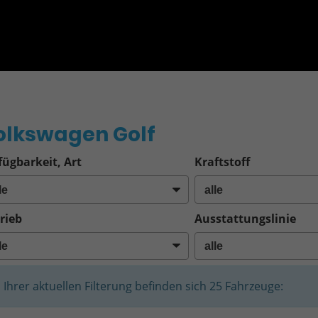
o
olkswagen Golf
fügbarkeit, Art
Kraftstoff
rieb
Ausstattungslinie
n Ihrer aktuellen Filterung befinden sich
25
Fahrzeuge: