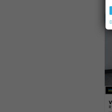
a
D
V
un