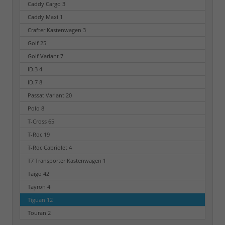
Caddy Cargo
3
Caddy Maxi
1
Crafter Kastenwagen
3
Golf
25
Golf Variant
7
ID.3
4
ID.7
8
Passat Variant
20
Polo
8
T-Cross
65
T-Roc
19
T-Roc Cabriolet
4
T7 Transporter Kastenwagen
1
Taigo
42
Tayron
4
Tiguan
12
Touran
2