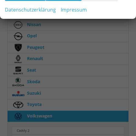
MINI
Datenschutzerklärung
Impressum
Mitsubishi
Nissan
Opel
Peugeot
Renault
Seat
Skoda
Suzuki
Toyota
Volkswagen
Caddy
2