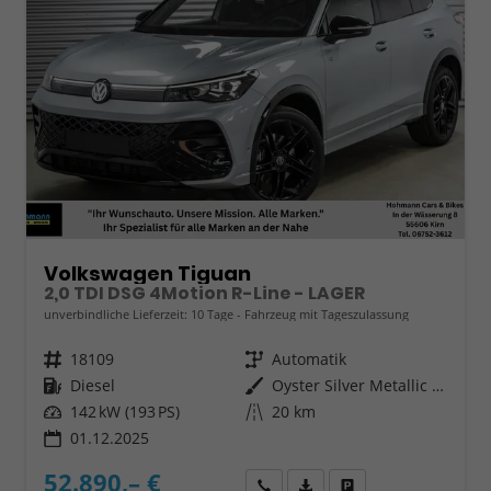
Volkswagen Tiguan
2,0 TDI DSG 4Motion R-Line - LAGER
unverbindliche Lieferzeit:
10 Tage
Fahrzeug mit Tageszulassung
Fahrzeugnr.
18109
Getriebe
Automatik
Kraftstoff
Diesel
Außenfarbe
Oyster Silver Metallic (F0)
Leistung
142 kW (193 PS)
Kilometerstand
20 km
01.12.2025
52.890,– €
Wir rufen Sie an
Fahrzeugexposé (PDF)
Fahrzeug parken