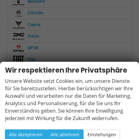
Bestune
Citroën
Cupra
Dacia
DFSK
Fiat
Wir respektieren Ihre Privatsphäre
Ford
Unsere Website setzt Cookies ein, um unsere Dienste
Hyundai
für Sie bereitzustellen. Hierbei berücksichtigen wir Ihre
Jeep
Auswahl und verarbeiten nur die Daten für Marketing,
Analytics und Personalisierung, für die Sie uns Ihr
KGM
Einverständnis geben. Sie können Ihre Einwilligung
Kia
jederzeit mit Wirkung für die Zukunft widerrufen.
Mercedes-Benz
Alle akzeptieren
Alle ablehnen
Einstellungen