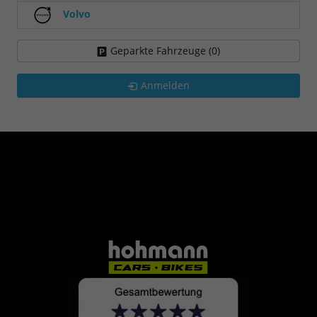
Volvo
Geparkte Fahrzeuge (
0
)
Anmelden