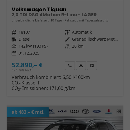
Volkswagen Tiguan
2,0 TDI DSG 4Motion R-Line - LAGER
unverbindliche Lieferzeit:
10 Tage
Fahrzeug mit Tageszulassung
Fahrzeugnr.
18107
Getriebe
Automatik
Kraftstoff
Diesel
Außenfarbe
Grenadillschwarz Metallic (0E)
Leistung
142 kW (193 PS)
Kilometerstand
20 km
01.12.2025
52.890,– €
Wir rufen Sie an
Fahrzeugexposé (PDF)
Fahrzeug parken
incl. 19% MwSt.
Verbrauch kombiniert:
6,50 l/100km
CO
-Klasse:
F
2
CO
-Emissionen:
171,00 g/km
2
ab 483,– € mtl.