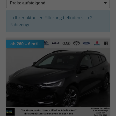
In Ihrer aktuellen Filterung befinden sich
2
Fahrzeuge:
ab 260,– € mtl.