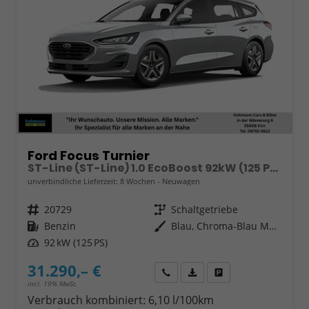
Ford Focus Turnier
ST-Line (ST-Line) 1.0 EcoBoost 92kW (125 PS) 6-Gang Schaltgetriebe
unverbindliche Lieferzeit:
8 Wochen
Neuwagen
Fahrzeugnr.
20729
Getriebe
Schaltgetriebe
Kraftstoff
Benzin
Außenfarbe
Blau, Chroma-Blau Metallic (PN4FT0)
Leistung
92 kW (125 PS)
31.290,– €
Wir rufen Sie an
Fahrzeugexposé (PDF)
Fahrzeug parken
incl. 19% MwSt.
Verbrauch kombiniert:
6,10 l/100km