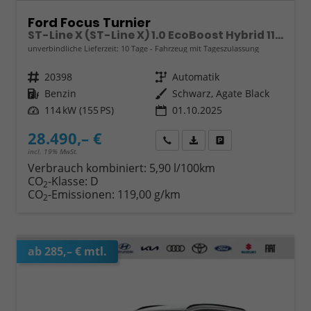
Ford Focus Turnier
ST-Line X (ST-Line X) 1.0 EcoBoost Hybrid 114kW (155 PS) 7-Gang-Automatikgetriebe
unverbindliche Lieferzeit:
10 Tage
Fahrzeug mit Tageszulassung
Fahrzeugnr.
20398
Getriebe
Automatik
Kraftstoff
Benzin
Außenfarbe
Schwarz, Agate Black
Leistung
114 kW (155 PS)
01.10.2025
28.490,– €
Wir rufen Sie an
Fahrzeugexposé (PDF)
Fahrzeug parken
incl. 19% MwSt.
Verbrauch kombiniert:
5,90 l/100km
CO
-Klasse:
D
2
CO
-Emissionen:
119,00 g/km
2
ab 285,– € mtl.