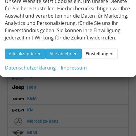
Unsere Website setzt Cookies ein, um unsere Dienste
Focus Turnier
2
für Sie bereitzustellen. Hierbei berücksichtigen wir Ihre
Auswahl und verarbeiten nur die Daten für Marketing,
Grand Tourneo
9
Analytics und Personalisierung, für die Sie uns Ihr
Kuga
11
Einverständnis geben. Sie können Ihre Einwilligung
Puma
8
jederzeit mit Wirkung für die Zukunft widerrufen.
Tourneo Courier
8
Tourneo Custom
1
Alle akzeptieren
Alle ablehnen
Einstellungen
Transit
1
Transit Custom
9
Datenschutzerklärung
Impressum
Hyundai
Jeep
KGM
Kia
Mercedes-Benz
MINI