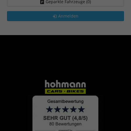
Geparkte Fahrzeuge (
0
)
Anmelden