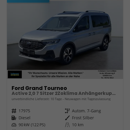
Ford Grand Tourneo
Active 2,0 7 Sitzer 2Zoklima Anhängerkupplung Panoramadach AGR Sitze Sitzheizung Einparkhilfe Kamera 17 Zoll Leichtmetall ACC
unverbindliche Lieferzeit:
10 Tage
Neuwagen mit Tageszulassung
Fahrzeugnr.
17975
Getriebe
Autom. 7-Gang
Kraftstoff
Diesel
Außenfarbe
Frost Silber
Leistung
90 kW (122 PS)
Kilometerstand
10 km