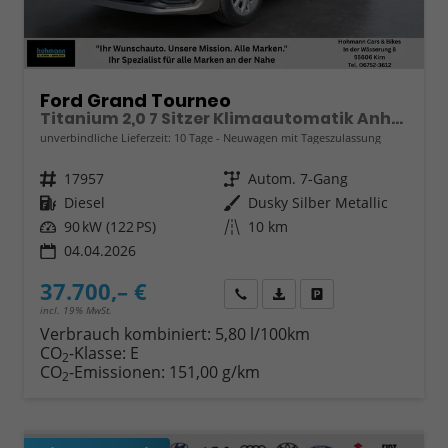
Ford Grand Tourneo
Titanium 2,0 7 Sitzer Klimaautomatik Anhängerkupplung Sitzheizung Einparkhilfe Kamera 17 Zoll Leichtmetall ACC
unverbindliche Lieferzeit:
10 Tage
Neuwagen mit Tageszulassung
Fahrzeugnr.
17957
Getriebe
Autom. 7-Gang
Kraftstoff
Diesel
Außenfarbe
Dusky Silber Metallic
Leistung
90 kW (122 PS)
Kilometerstand
10 km
04.04.2026
37.700,– €
Wir rufen Sie an
Fahrzeugexposé (PDF)
Fahrzeug parken
incl. 19% MwSt.
Verbrauch kombiniert:
5,80 l/100km
CO
-Klasse:
E
2
CO
-Emissionen:
151,00 g/km
2