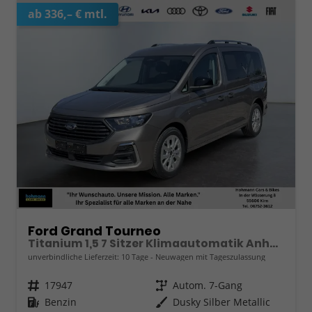
ab 336,– € mtl.
Ford Grand Tourneo
Titanium 1,5 7 Sitzer Klimaautomatik Anhängerkupplung Sitzheizung Einparkhilfe Kamera 17 Zoll Leichtmetall ACC
unverbindliche Lieferzeit:
10 Tage
Neuwagen mit Tageszulassung
Fahrzeugnr.
17947
Getriebe
Autom. 7-Gang
Kraftstoff
Benzin
Außenfarbe
Dusky Silber Metallic