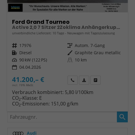
Ford Grand Tourneo
Active 2,0 7 Sitzer 2Zoklima Anhängerkupplung Panoramadach AGR Sitze Sitzheizung Einparkhilfe Kamera 17 Zoll Leichtmetall ACC
unverbindliche Lieferzeit:
10 Tage
Neuwagen mit Tageszulassung
Fahrzeugnr.
17976
Getriebe
Autom. 7-Gang
Kraftstoff
Diesel
Außenfarbe
Graphite Grau metallic
Leistung
90 kW (122 PS)
Kilometerstand
10 km
04.04.2026
41.200,– €
Wir rufen Sie an
Fahrzeugexposé (PDF)
Fahrzeug parken
incl. 19% MwSt.
Verbrauch kombiniert:
5,80 l/100km
CO
-Klasse:
E
2
CO
-Emissionen:
151,00 g/km
2
Fahrzeugnr.
Audi