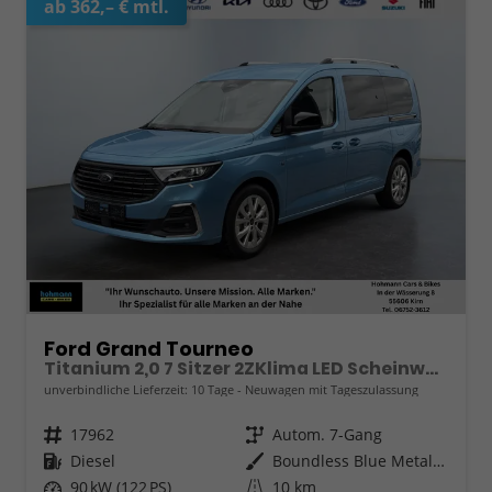
ab 362,– € mtl.
Ford Grand Tourneo
Titanium 2,0 7 Sitzer 2ZKlima LED Scheinwerfer Anhängerkupplung Sitzheizung Einparkhilfe Kamera 17 Zoll Leichtmetall ACC
unverbindliche Lieferzeit:
10 Tage
Neuwagen mit Tageszulassung
Fahrzeugnr.
17962
Getriebe
Autom. 7-Gang
Kraftstoff
Diesel
Außenfarbe
Boundless Blue Metallic
Leistung
90 kW (122 PS)
Kilometerstand
10 km