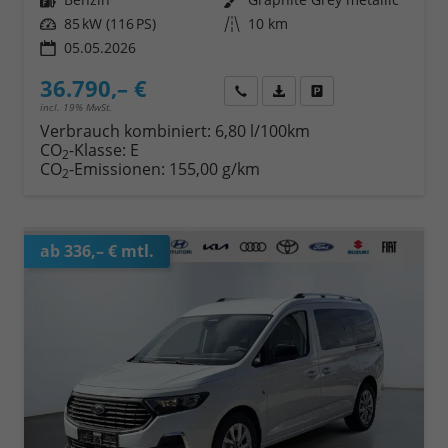
Leistung
85 kW (116 PS)
Kilometerstand
10 km
05.05.2026
36.790,– €
Wir rufen Sie an
Fahrzeugexposé (PDF)
Fahrzeug parken
incl. 19% MwSt.
Verbrauch kombiniert:
6,80 l/100km
CO
-Klasse:
E
2
CO
-Emissionen:
155,00 g/km
2
ab 336,– € mtl.