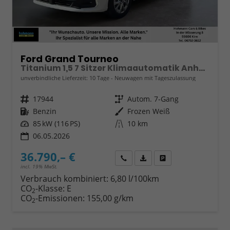
Ford Grand Tourneo
Titanium 1,5 7 Sitzer Klimaautomatik Anhängerkupplung Sitzheizung Einparkhilfe Kamera 17 Zoll Leichtmetall ACC
unverbindliche Lieferzeit:
10 Tage
Neuwagen mit Tageszulassung
Fahrzeugnr.
17944
Getriebe
Autom. 7-Gang
Kraftstoff
Benzin
Außenfarbe
Frozen Weiß
Leistung
85 kW (116 PS)
Kilometerstand
10 km
06.05.2026
36.790,– €
Wir rufen Sie an
Fahrzeugexposé (PDF)
Fahrzeug parken
incl. 19% MwSt.
Verbrauch kombiniert:
6,80 l/100km
CO
-Klasse:
E
2
CO
-Emissionen:
155,00 g/km
2