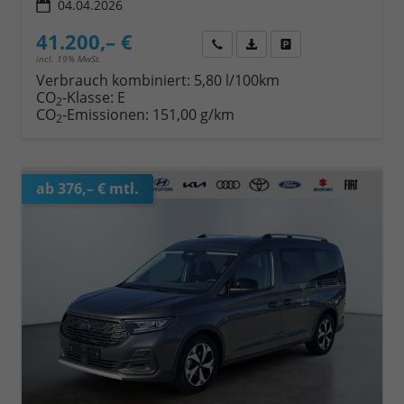
04.04.2026
41.200,– €
Wir rufen Sie an
Fahrzeugexposé (PDF)
Fahrzeug parken
incl. 19% MwSt.
Verbrauch kombiniert:
5,80 l/100km
CO
-Klasse:
E
2
CO
-Emissionen:
151,00 g/km
2
ab 376,– € mtl.