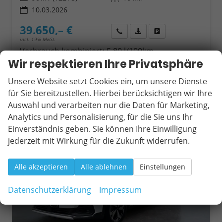
10.03.2026
39.650,– €
Wir rufen Sie an
Fahrzeugexposé (PDF)
Fahrzeug parken
incl. 19% MwSt.
Verbrauch kombiniert:
5,80 l/100km
CO
-Klasse:
E
Wir respektieren Ihre Privatsphäre
2
CO
-Emissionen:
151,00 g/km
2
Unsere Website setzt Cookies ein, um unsere Dienste
für Sie bereitzustellen. Hierbei berücksichtigen wir Ihre
Auswahl und verarbeiten nur die Daten für Marketing,
ab 376,– € mtl.
Analytics und Personalisierung, für die Sie uns Ihr
Einverständnis geben. Sie können Ihre Einwilligung
jederzeit mit Wirkung für die Zukunft widerrufen.
Alle akzeptieren
Alle ablehnen
Einstellungen
Datenschutzerklärung
Impressum