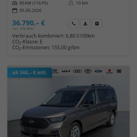
Leistung
85 kW (116 PS)
Kilometerstand
10 km
05.05.2026
36.790,– €
Wir rufen Sie an
Fahrzeugexposé (PDF)
Fahrzeug parken
incl. 19% MwSt.
Verbrauch kombiniert:
6,80 l/100km
CO
-Klasse:
E
2
CO
-Emissionen:
155,00 g/km
2
ab 344,– € mtl.