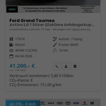
Ford Grand Tourneo
Active 2,0 7 Sitzer 2Zoklima Anhängerkupplung Panoramadach AGR Sitze Sitzheizung Einparkhilfe Kamera 17 Zoll Leichtmetall ACC
unverbindliche Lieferzeit:
10 Tage
Neuwagen mit Tageszulassung
Fahrzeugnr.
17974
Getriebe
Autom. 7-Gang
Kraftstoff
Diesel
Außenfarbe
Frozen Weiß
Leistung
90 kW (122 PS)
Kilometerstand
10 km
04.04.2026
41.200,– €
Wir rufen Sie an
Fahrzeugexposé (PDF)
Fahrzeug parken
incl. 19% MwSt.
Verbrauch kombiniert:
5,80 l/100km
CO
-Klasse:
E
2
CO
-Emissionen:
151,00 g/km
2
ab 376,– € mtl.