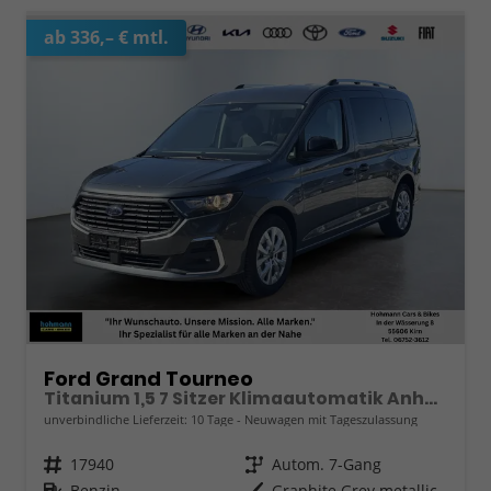
ab 336,– € mtl.
Ford Grand Tourneo
Titanium 1,5 7 Sitzer Klimaautomatik Anhängerkupplung Sitzheizung Einparkhilfe Kamera 17 Zoll Leichtmetall ACC
unverbindliche Lieferzeit:
10 Tage
Neuwagen mit Tageszulassung
Fahrzeugnr.
17940
Getriebe
Autom. 7-Gang
Kraftstoff
Benzin
Außenfarbe
Graphite Grey metallic