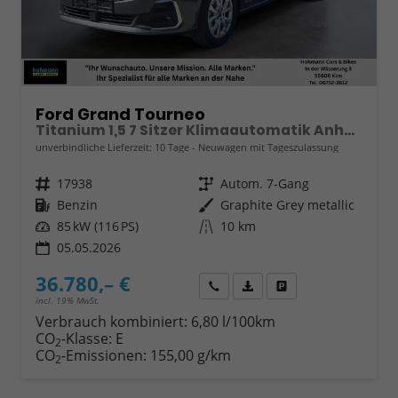
Ford Grand Tourneo
Titanium 1,5 7 Sitzer Klimaautomatik Anhängerkupplung Sitzheizung Einparkhilfe Kamera 17 Zoll Leichtmetall ACC
unverbindliche Lieferzeit:
10 Tage
Neuwagen mit Tageszulassung
Fahrzeugnr.
17938
Getriebe
Autom. 7-Gang
Kraftstoff
Benzin
Außenfarbe
Graphite Grey metallic
Leistung
85 kW (116 PS)
Kilometerstand
10 km
05.05.2026
36.780,– €
Wir rufen Sie an
Fahrzeugexposé (PDF)
Fahrzeug parken
incl. 19% MwSt.
Verbrauch kombiniert:
6,80 l/100km
CO
-Klasse:
E
2
CO
-Emissionen:
155,00 g/km
2