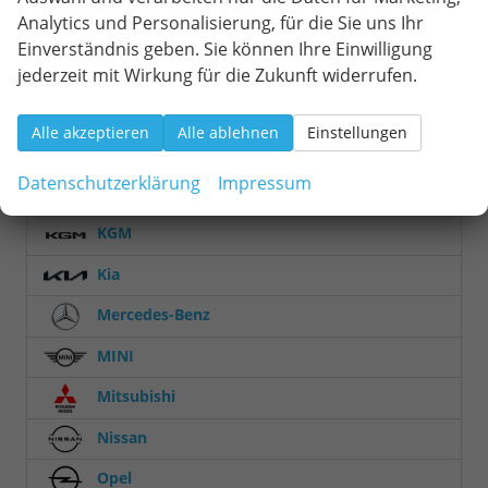
Tourneo Courier
8
Analytics und Personalisierung, für die Sie uns Ihr
Einverständnis geben. Sie können Ihre Einwilligung
Tourneo Custom
1
jederzeit mit Wirkung für die Zukunft widerrufen.
Transit
1
Transit Custom
9
Alle akzeptieren
Alle ablehnen
Einstellungen
Hyundai
Datenschutzerklärung
Impressum
Jeep
KGM
Kia
Mercedes-Benz
MINI
Mitsubishi
Nissan
Opel