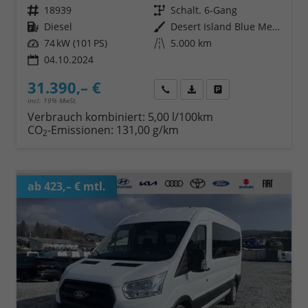
Fahrzeugnr.
18939
Getriebe
Schalt. 6-Gang
Kraftstoff
Diesel
Außenfarbe
Desert Island Blue Metallic
Leistung
74 kW (101 PS)
Kilometerstand
5.000 km
04.10.2024
31.390,– €
Wir rufen Sie an
Fahrzeugexposé (PDF)
Fahrzeug parken
incl. 19% MwSt.
Verbrauch kombiniert:
5,00 l/100km
CO
-Emissionen:
131,00 g/km
2
ab 423,– € mtl.