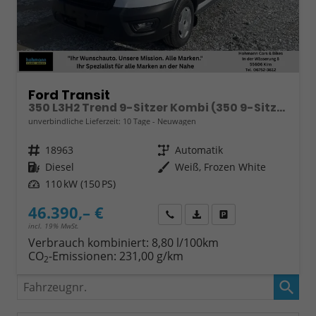
Ford Transit
350 L3H2 Trend 9-Sitzer Kombi (350 9-Sitzer) 2.0 EcoBlue 110kW (150 PS) 8-Stufen Automatik
unverbindliche Lieferzeit:
10 Tage
Neuwagen
Fahrzeugnr.
18963
Getriebe
Automatik
Kraftstoff
Diesel
Außenfarbe
Weiß, Frozen White
Leistung
110 kW (150 PS)
46.390,– €
Wir rufen Sie an
Fahrzeugexposé (PDF)
Fahrzeug parken
incl. 19% MwSt.
Verbrauch kombiniert:
8,80 l/100km
CO
-Emissionen:
231,00 g/km
2
Fahrzeugnr.