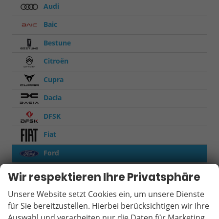
Audi
Baic
Bestune
Citroën
Cupra
Dacia
DFSK
Fiat
Ford
Wir respektieren Ihre Privatsphäre
Focus Turnier
2
Grand Tourneo
9
Unsere Website setzt Cookies ein, um unsere Dienste
Kuga
11
für Sie bereitzustellen. Hierbei berücksichtigen wir Ihre
Puma
7
Auswahl und verarbeiten nur die Daten für Marketing,