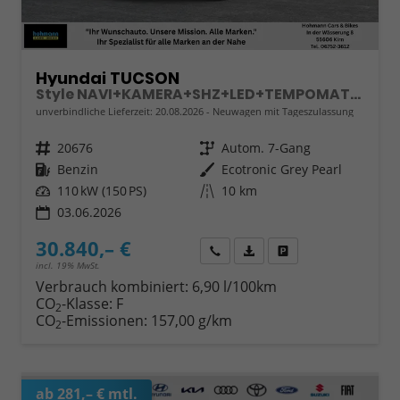
Hyundai TUCSON
Style NAVI+KAMERA+SHZ+LED+TEMPOMAT+17" ALU+PDC
unverbindliche Lieferzeit:
20.08.2026
Neuwagen mit Tageszulassung
Fahrzeugnr.
20676
Getriebe
Autom. 7-Gang
Kraftstoff
Benzin
Außenfarbe
Ecotronic Grey Pearl
Leistung
110 kW (150 PS)
Kilometerstand
10 km
03.06.2026
30.840,– €
Wir rufen Sie an
Fahrzeugexposé (PDF)
Fahrzeug parken
incl. 19% MwSt.
Verbrauch kombiniert:
6,90 l/100km
CO
-Klasse:
F
2
CO
-Emissionen:
157,00 g/km
2
ab 281,– € mtl.