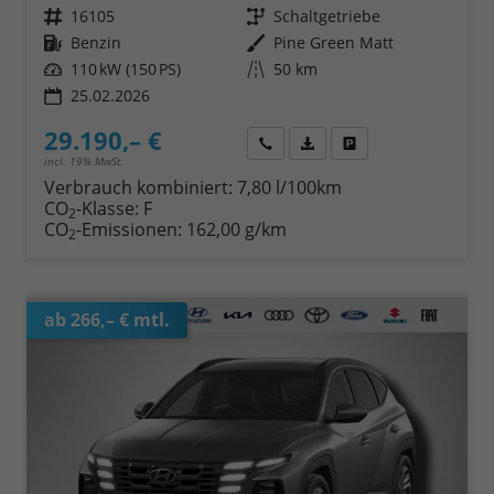
Fahrzeugnr.
16105
Getriebe
Schaltgetriebe
Kraftstoff
Benzin
Außenfarbe
Pine Green Matt
Leistung
110 kW (150 PS)
Kilometerstand
50 km
25.02.2026
29.190,– €
Wir rufen Sie an
Fahrzeugexposé (PDF)
Fahrzeug parken
incl. 19% MwSt.
Verbrauch kombiniert:
7,80 l/100km
CO
-Klasse:
F
2
CO
-Emissionen:
162,00 g/km
2
ab 266,– € mtl.