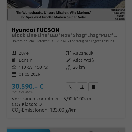
Hyundai TUCSON
Black Line Line*LED*Nav*Shzg*Lhzg*PDC*Cam*17"
unverbindliche Lieferzeit:
31.08.2026
Fahrzeug mit Tageszulassung
Fahrzeugnr.
20744
Getriebe
Automatik
Kraftstoff
Benzin
Außenfarbe
Atlas Weiß
Leistung
110 kW (150 PS)
Kilometerstand
20 km
01.05.2026
30.590,– €
Wir rufen Sie an
Fahrzeugexposé (PDF)
Fahrzeug parken
incl. 19% MwSt.
Verbrauch kombiniert:
5,90 l/100km
CO
-Klasse:
D
2
CO
-Emissionen:
133,00 g/km
2