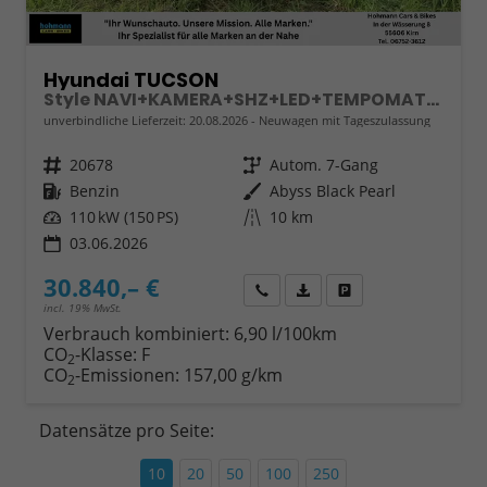
Hyundai TUCSON
Style NAVI+KAMERA+SHZ+LED+TEMPOMAT+17" ALU+PDC
unverbindliche Lieferzeit:
20.08.2026
Neuwagen mit Tageszulassung
Fahrzeugnr.
20678
Getriebe
Autom. 7-Gang
Kraftstoff
Benzin
Außenfarbe
Abyss Black Pearl
Leistung
110 kW (150 PS)
Kilometerstand
10 km
03.06.2026
30.840,– €
Wir rufen Sie an
Fahrzeugexposé (PDF)
Fahrzeug parken
incl. 19% MwSt.
Verbrauch kombiniert:
6,90 l/100km
CO
-Klasse:
F
2
CO
-Emissionen:
157,00 g/km
2
Datensätze pro Seite:
10
20
50
100
250