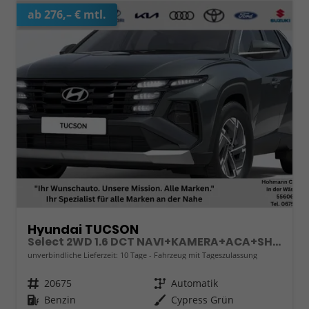
ab 276,– € mtl.
Hyundai TUCSON
Select 2WD 1.6 DCT NAVI+KAMERA+ACA+SHZ+SMARTKEY
unverbindliche Lieferzeit:
10 Tage
Fahrzeug mit Tageszulassung
Fahrzeugnr.
20675
Getriebe
Automatik
Kraftstoff
Benzin
Außenfarbe
Cypress Grün