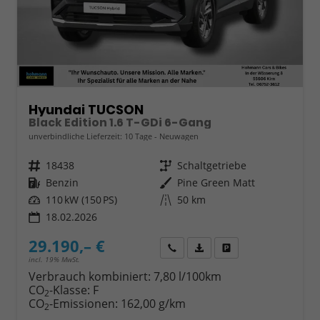
Hyundai TUCSON
Black Edition 1.6 T-GDi 6-Gang
unverbindliche Lieferzeit:
10 Tage
Neuwagen
Fahrzeugnr.
18438
Getriebe
Schaltgetriebe
Kraftstoff
Benzin
Außenfarbe
Pine Green Matt
Leistung
110 kW (150 PS)
Kilometerstand
50 km
18.02.2026
29.190,– €
Wir rufen Sie an
Fahrzeugexposé (PDF)
Fahrzeug parken
incl. 19% MwSt.
Verbrauch kombiniert:
7,80 l/100km
CO
-Klasse:
F
2
CO
-Emissionen:
162,00 g/km
2