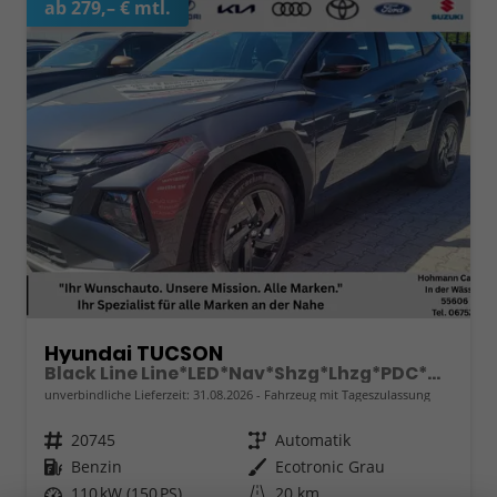
ab 279,– € mtl.
Hyundai TUCSON
Black Line Line*LED*Nav*Shzg*Lhzg*PDC*Cam*17"
unverbindliche Lieferzeit:
31.08.2026
Fahrzeug mit Tageszulassung
Fahrzeugnr.
20745
Getriebe
Automatik
Kraftstoff
Benzin
Außenfarbe
Ecotronic Grau
Leistung
110 kW (150 PS)
Kilometerstand
20 km