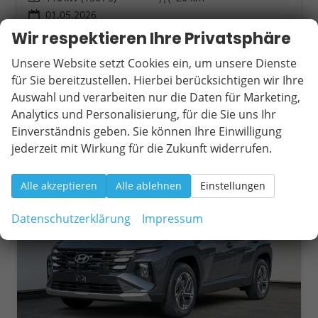
01.05.2026
Wir respektieren Ihre Privatsphäre
30.590,– €
Wir rufen Sie an
Fahrzeugexposé (PDF)
Fahrzeug parken
incl. 19% MwSt.
Unsere Website setzt Cookies ein, um unsere Dienste
Verbrauch kombiniert:
5,90 l/100km
für Sie bereitzustellen. Hierbei berücksichtigen wir Ihre
CO
-Klasse:
D
2
Auswahl und verarbeiten nur die Daten für Marketing,
CO
-Emissionen:
133,00 g/km
2
Analytics und Personalisierung, für die Sie uns Ihr
Einverständnis geben. Sie können Ihre Einwilligung
jederzeit mit Wirkung für die Zukunft widerrufen.
ab 281,– € mtl.
Alle akzeptieren
Alle ablehnen
Einstellungen
Datenschutzerklärung
Impressum