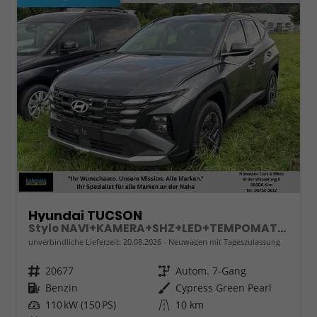
Hyundai TUCSON
Style NAVI+KAMERA+SHZ+LED+TEMPOMAT+17" ALU+PDC
unverbindliche Lieferzeit:
20.08.2026
Neuwagen mit Tageszulassung
Fahrzeugnr.
20677
Getriebe
Autom. 7-Gang
Kraftstoff
Benzin
Außenfarbe
Cypress Green Pearl
Leistung
110 kW (150 PS)
Kilometerstand
10 km