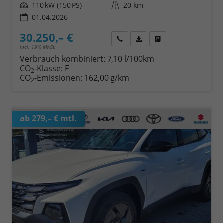
Leistung
110 kW (150 PS)
Kilometerstand
20 km
01.04.2026
30.250,– €
Wir rufen Sie an
Fahrzeugexposé (PDF)
Fahrzeug parken
incl. 19% MwSt.
Verbrauch kombiniert:
7,10 l/100km
CO
-Klasse:
F
2
CO
-Emissionen:
162,00 g/km
2
ab 279,– € mtl.