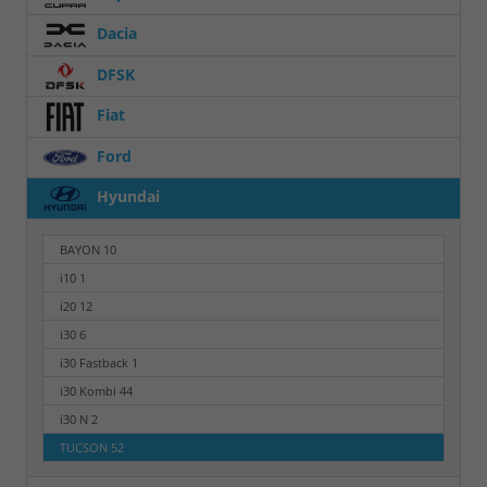
Dacia
DFSK
Fiat
Ford
Hyundai
BAYON
10
i10
1
i20
12
i30
6
i30 Fastback
1
i30 Kombi
44
i30 N
2
TUCSON
52