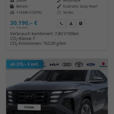
Fahrzeugnr.
20856
Getriebe
Automatik
Kraftstoff
Benzin
Außenfarbe
Ecotronic Gray Pearl
Leistung
110 kW (150 PS)
Kilometerstand
50 km
30.190,– €
Wir rufen Sie an
Fahrzeugexposé (PDF)
Fahrzeug parken
incl. 19% MwSt.
Verbrauch kombiniert:
7,80 l/100km
CO
-Klasse:
F
2
CO
-Emissionen:
162,00 g/km
2
ab 276,– € mtl.