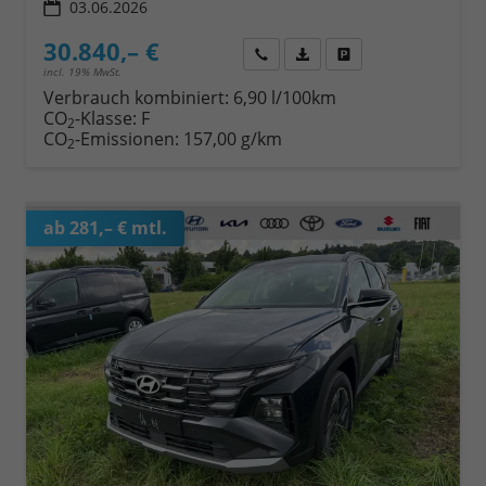
03.06.2026
30.840,– €
Wir rufen Sie an
Fahrzeugexposé (PDF)
Fahrzeug parken
incl. 19% MwSt.
Verbrauch kombiniert:
6,90 l/100km
CO
-Klasse:
F
2
CO
-Emissionen:
157,00 g/km
2
ab 281,– € mtl.