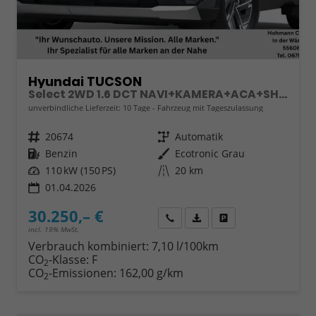
Hyundai TUCSON
Select 2WD 1.6 DCT NAVI+KAMERA+ACA+SHZ+SMARTKEY
unverbindliche Lieferzeit:
10 Tage
Fahrzeug mit Tageszulassung
Fahrzeugnr.
20674
Getriebe
Automatik
Kraftstoff
Benzin
Außenfarbe
Ecotronic Grau
Leistung
110 kW (150 PS)
Kilometerstand
20 km
01.04.2026
30.250,– €
Wir rufen Sie an
Fahrzeugexposé (PDF)
Fahrzeug parken
incl. 19% MwSt.
Verbrauch kombiniert:
7,10 l/100km
CO
-Klasse:
F
2
CO
-Emissionen:
162,00 g/km
2