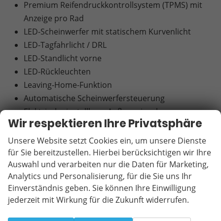
Premium Reifendruckkontrollsystem (TPMS) mit
Anzeige pro Rad
LED-Scheinwerfer mit statischem Kurvenlicht
LED-Tagfahrlicht / DRL
LED-Standlicht vorne
LED-Rückleuchten
Leaving-Home-Funktion
Automatische Scheinwerfersteuerung
Elektrisch einstellbare Außenspiegel
Wir respektieren Ihre Privatsphäre
Beheizbare Außenspiegel
Elektrisch anklappbare Außenspiegel
Unsere Website setzt Cookies ein, um unsere Dienste
Blinker in den Außenspiegelgehäusen
für Sie bereitzustellen. Hierbei berücksichtigen wir Ihre
Auswahl und verarbeiten nur die Daten für Marketing,
Getönte Scheiben
Analytics und Personalisierung, für die Sie uns Ihr
Außenspiegel in Wagenfarbe lackiert
Einverständnis geben. Sie können Ihre Einwilligung
Abgedunkelte Scheiben (hintere Türen und
jederzeit mit Wirkung für die Zukunft widerrufen.
Heckklappe)
Solar Control Wärmeschutzverglasung