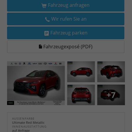
Fahrzeug anfragen
Wir rufen Sie an
Fahrzeug parken
Fahrzeugexposé (PDF)
+7
AUSSENFARBE
Ultimate Red Metallic
INNENAUSSTATTUNG
auf Anfrage