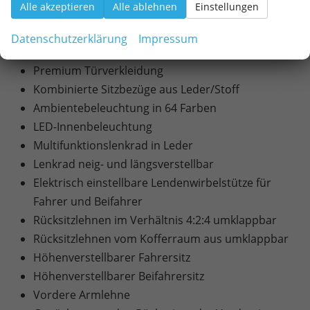
Alle akzeptieren
Alle ablehnen
Einstellungen
Dachreling
Einparkhilfe hinten (PDW-R)
Datenschutzerklärung
Impressum
Einparkhilfe vorne (PDW)
Premium Türverkleidung
Kombinierte Sitzbezüge aus Leder/Stoff
Ambientebeleuchtung in 64 Farben
LED-Innenbeleuchtung
Multifunktionslenkrad in Leder
Lenkrad neig- und längsverstellbar
Elektrisch einstellbare Lendenwirbelstütze für
Fahrer und Beifahrer
Rücksitzlehnen im Verhältnis 4:2:4 umklappbar
Rücksitzlehnen vom Kofferraum aus umklappbar
Höhenverstellbarer Fahrersitz
Höhenverstellbarer Beifahrersitz
Vordere Armlehne