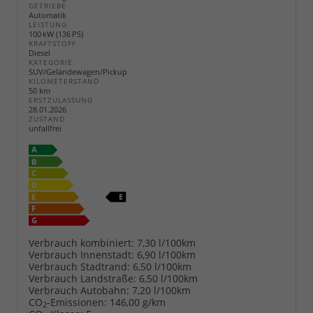
GETRIEBE
Automatik
LEISTUNG
100 kW (136 PS)
KRAFTSTOFF
Diesel
KATEGORIE
SUV/Geländewagen/Pickup
KILOMETERSTAND
50 km
ERSTZULASSUNG
28.01.2026
ZUSTAND
unfallfrei
Verbrauch kombiniert:
7,30 l/100km
Verbrauch Innenstadt:
6,90 l/100km
Verbrauch Stadtrand:
6,50 l/100km
Verbrauch Landstraße:
6,50 l/100km
Verbrauch Autobahn:
7,20 l/100km
CO
-Emissionen:
146,00 g/km
2