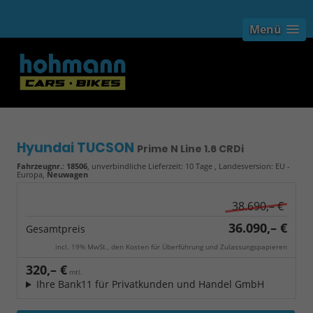
Menü
Hyundai TUCSON
Prime N Line 1.6 CRDi
Fahrzeugnr.
:
18506
, unverbindliche Lieferzeit:
10 Tage
, Landesversion: EU -
Europa,
Neuwagen
38.690,– €
36.090,– €
Gesamtpreis
incl. 19% MwSt., den Kosten für Überführung und Zulassungspapieren
320,– €
mtl.
Ihre Bank11 für Privatkunden und Handel GmbH