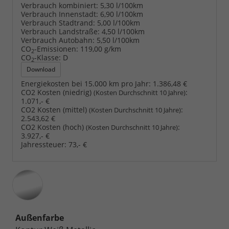
Verbrauch kombiniert:
5,30 l/100km
Verbrauch Innenstadt:
6,90 l/100km
Verbrauch Stadtrand:
5,00 l/100km
Verbrauch Landstraße:
4,50 l/100km
Verbrauch Autobahn:
5,50 l/100km
CO
-Emissionen:
119,00 g/km
2
CO
-Klasse:
D
2
Download
Energiekosten bei 15.000 km pro Jahr:
1.386,48 €
CO2 Kosten (niedrig)
:
(Kosten Durchschnitt 10 Jahre)
1.071,- €
CO2 Kosten (mittel)
:
(Kosten Durchschnitt 10 Jahre)
2.543,62 €
CO2 Kosten (hoch)
:
(Kosten Durchschnitt 10 Jahre)
3.927,- €
Jahressteuer:
73,- €
Außenfarbe