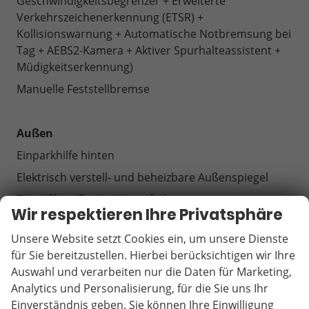
Geschwindigkeitsbegrenzer + Erweiterte
Verkehrszeichenerkennung (ETSR) +
Kollisionswarnung + Automatische Notbremsung bei
Tag + AEBS2-Kamera + Aktiver Spurhalteassistent +
Müdigkeitserkennung)
Manuelle Feststellbremse
Außen
Einparkhilfe hinten
Elektrisch verstell- und beheizbare Außenspiegel
Türgriffe außen in Wagenfarbe
Wir respektieren Ihre Privatsphäre
Seitenfensterleisten schwarz
Unsere Website setzt Cookies ein, um unsere Dienste
Außenspiegelgehäuse in Hochglanzschwarz
für Sie bereitzustellen. Hierbei berücksichtigen wir Ihre
Stoßfänger vorn und hinten in Wagenfarbe
Auswahl und verarbeiten nur die Daten für Marketing,
Manuell anklappbare Außenspiegel
Analytics und Personalisierung, für die Sie uns Ihr
Einverständnis geben. Sie können Ihre Einwilligung