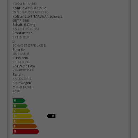
AUSSENFARBE
Kontur Weiß Metallic
INNENAUSSTATTUNG
Polster Stoff "MALWA", schwarz
GETRIEBE
Schalt. 6-Gang
ANTRIEBSACHSE
Frontantrieb
ZYLINDER
3
SCHADSTOFFKLASSE
Euro 6e
HUBRAUM
1.199 ccm
LEISTUNG
74 kW (101 PS)
KRAFTSTOFF
Benzin
KATEGORIE
Kleinwagen
MODELLJAHR
2026