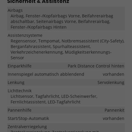
Sicherheit & Assistenz
Airbags
Airbag, Fenster-/Kopfairbags Vorne, Beifahrerairbag
abschaltbar, Seitenairbags Vorne, Beifahrerairbag,
Fenster-/Kopfairbags Hinten
Assistenzsysteme
Regensensor, Tempomat, Notbremsassistent (City-Safety),
Berganfahrassistent, Spurhalteassistent,
Verkehrzeichenerkennung, Müdigkeitserkennungs-
Sensor
Einparkhilfe
Park Distance Control hinten
Innenspiegel automatisch abblendend
vorhanden
Lenkung
Servolenkung
Lichttechnik
Lichtsensor, Tagfahrlicht, LED-Scheinwerfer,
Fernlichtassistent, LED-Tagfahrlicht
Pannenhilfe
Pannenkit
Start/Stop-Automatik
vorhanden
Zentralverriegelung