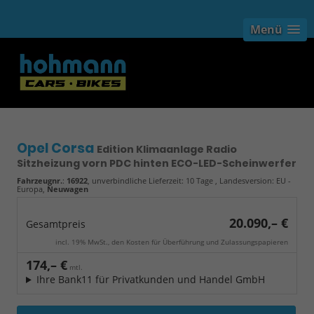
Menü
Opel Corsa
Edition Klimaanlage Radio
Sitzheizung vorn PDC hinten ECO-LED-Scheinwerfer
Fahrzeugnr.
:
16922
, unverbindliche Lieferzeit:
10 Tage
, Landesversion: EU -
Europa,
Neuwagen
20.090,– €
Gesamtpreis
incl. 19% MwSt., den Kosten für Überführung und Zulassungspapieren
174,– €
mtl.
Ihre Bank11 für Privatkunden und Handel GmbH