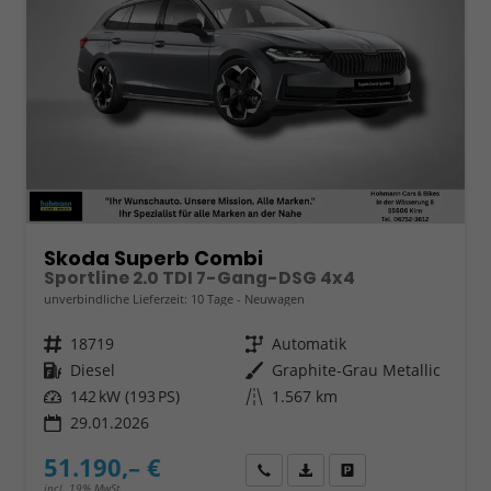
Skoda Superb Combi
Sportline 2.0 TDI 7-Gang-DSG 4x4
unverbindliche Lieferzeit:
10 Tage
Neuwagen
Fahrzeugnr.
18719
Getriebe
Automatik
Kraftstoff
Diesel
Außenfarbe
Graphite-Grau Metallic
Leistung
142 kW (193 PS)
Kilometerstand
1.567 km
29.01.2026
51.190,– €
Wir rufen Sie an
Fahrzeugexposé (PDF)
Fahrzeug parken
incl. 19% MwSt.