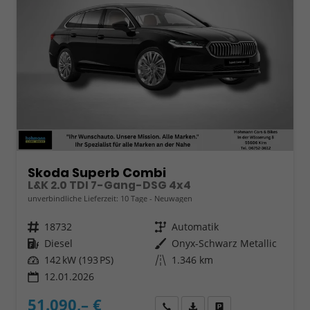
Skoda Superb Combi
L&K 2.0 TDI 7-Gang-DSG 4x4
unverbindliche Lieferzeit:
10 Tage
Neuwagen
Fahrzeugnr.
18732
Getriebe
Automatik
Kraftstoff
Diesel
Außenfarbe
Onyx-Schwarz Metallic
Leistung
142 kW (193 PS)
Kilometerstand
1.346 km
12.01.2026
51.090,– €
Wir rufen Sie an
Fahrzeugexposé (PDF)
Fahrzeug parken