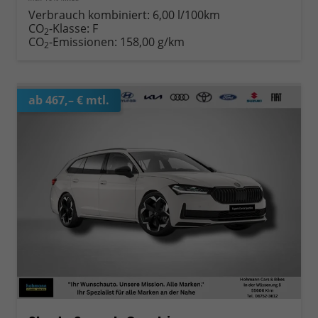
Verbrauch kombiniert:
6,00 l/100km
CO
-Klasse:
F
2
CO
-Emissionen:
158,00 g/km
2
ab 467,– € mtl.