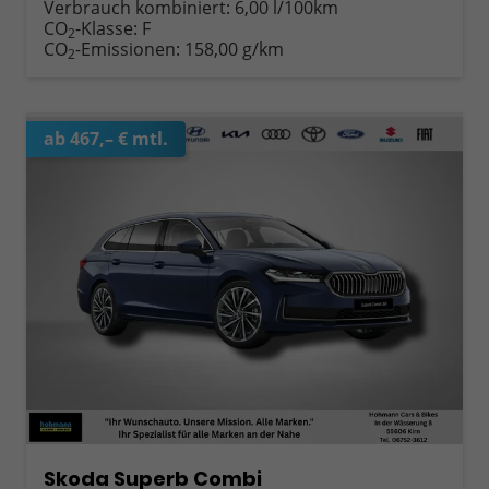
Verbrauch kombiniert:
6,00 l/100km
CO
-Klasse:
F
2
CO
-Emissionen:
158,00 g/km
2
ab 467,– € mtl.
Skoda Superb Combi