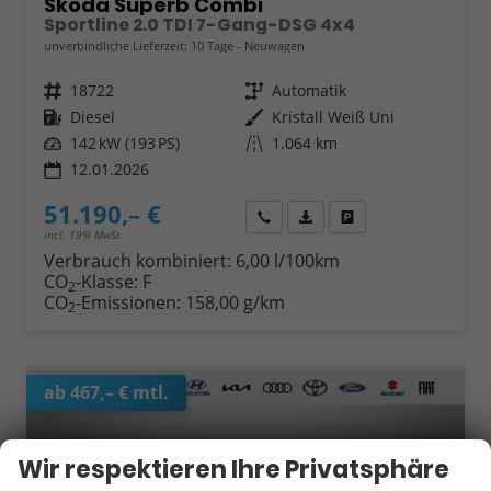
Skoda Superb Combi
Sportline 2.0 TDI 7-Gang-DSG 4x4
unverbindliche Lieferzeit:
10 Tage
Neuwagen
Fahrzeugnr.
18722
Getriebe
Automatik
Kraftstoff
Diesel
Außenfarbe
Kristall Weiß Uni
Leistung
142 kW (193 PS)
Kilometerstand
1.064 km
12.01.2026
51.190,– €
Wir rufen Sie an
Fahrzeugexposé (PDF)
Fahrzeug parken
incl. 19% MwSt.
Verbrauch kombiniert:
6,00 l/100km
CO
-Klasse:
F
2
CO
-Emissionen:
158,00 g/km
2
ab 467,– € mtl.
Wir respektieren Ihre Privatsphäre