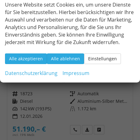
Unsere Website setzt Cookies ein, um unsere Dienste
für Sie bereitzustellen. Hierbei berücksichtigen wir Ihre
Auswahl und verarbeiten nur die Daten für Marketing,
Analytics und Personalisierung, für die Sie uns Ihr
Einverständnis geben. Sie können Ihre Einwilligung
jederzeit mit Wirkung für die Zukunft widerrufen.
Alle akzeptieren
Alle ablehnen
Einstellungen
Skoda Superb Combi
Datenschutzerklärung
Impressum
Sportline 2.0 TDI 7-Gang-DSG 4x4
unverbindliche Lieferzeit:
10 Tage
Neuwagen
Fahrzeugnr.
18723
Getriebe
Automatik
Kraftstoff
Diesel
Außenfarbe
Aluminium-Silber Metalilc
Leistung
142 kW (193 PS)
Kilometerstand
1.172 km
12.01.2026
51.190,– €
Wir rufen Sie an
Fahrzeugexposé (PDF)
Fahrzeug parken
incl. 19% MwSt.