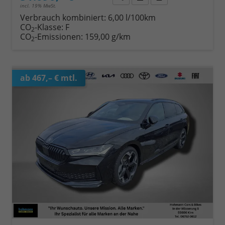
incl. 19% MwSt.
Verbrauch kombiniert:
6,00 l/100km
CO
-Klasse:
F
2
CO
-Emissionen:
159,00 g/km
2
ab 467,– € mtl.