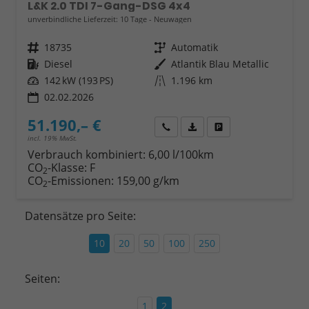
L&K 2.0 TDI 7-Gang-DSG 4x4
unverbindliche Lieferzeit:
10 Tage
Neuwagen
Fahrzeugnr.
18735
Getriebe
Automatik
Kraftstoff
Diesel
Außenfarbe
Atlantik Blau Metallic
Leistung
142 kW (193 PS)
Kilometerstand
1.196 km
02.02.2026
51.190,– €
Wir rufen Sie an
Fahrzeugexposé (PDF)
Fahrzeug parken
incl. 19% MwSt.
Verbrauch kombiniert:
6,00 l/100km
CO
-Klasse:
F
2
CO
-Emissionen:
159,00 g/km
2
Datensätze pro Seite:
10
20
50
100
250
Seiten:
1
2