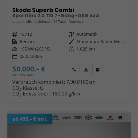
Skoda Superb Combi
Sportline 2.0 TSI 7-Gang-DSG 4x4
unverbindliche Lieferzeit:
10 Tage
Neuwagen
Fahrzeugnr.
18712
Getriebe
Automatik
Kraftstoff
Benzin
Außenfarbe
Aluminium-Silber Metalilc
Leistung
195 kW (265 PS)
Kilometerstand
1.625 km
02.02.2026
50.090,– €
Wir rufen Sie an
Fahrzeugexposé (PDF)
Fahrzeug parken
incl. 19% MwSt.
Verbrauch kombiniert:
7,90 l/100km
CO
-Klasse:
G
2
CO
-Emissionen:
180,00 g/km
2
ab 466,– € mtl.