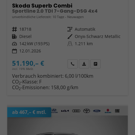
Skoda Superb Combi
Sportline 2.0 TDI 7-Gang-DSG 4x4
unverbindliche Lieferzeit:
10 Tage
Neuwagen
Fahrzeugnr.
18718
Getriebe
Automatik
Kraftstoff
Diesel
Außenfarbe
Onyx-Schwarz Metallic
Leistung
142 kW (193 PS)
Kilometerstand
1.211 km
12.01.2026
51.190,– €
Wir rufen Sie an
Fahrzeugexposé (PDF)
Fahrzeug parken
incl. 19% MwSt.
Verbrauch kombiniert:
6,00 l/100km
CO
-Klasse:
F
2
CO
-Emissionen:
158,00 g/km
2
ab 467,– € mtl.