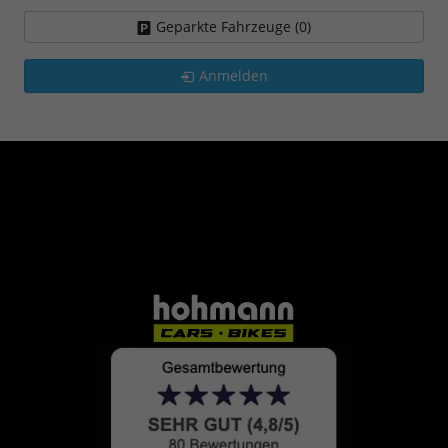
Geparkte Fahrzeuge (
0
)
Anmelden