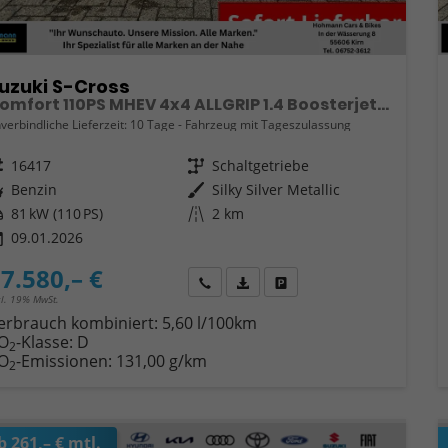
uzuki S-Cross
Comfort 110PS MHEV 4x4 ALLGRIP 1.4 Boosterjet Navi Klimaautomatik Sitzheizung ACC PDC v+h Rückf.Kamera Suzuki-Radio Apple CarPlay Android Auto Touchscreen 2xKeyless 17-LM
verbindliche Lieferzeit:
10 Tage
Fahrzeug mit Tageszulassung
eugnr.
16417
Getriebe
Schaltgetriebe
ftstoff
Benzin
Außenfarbe
Silky Silver Metallic
tung
81 kW (110 PS)
Kilometerstand
2 km
09.01.2026
7.580,– €
Wir rufen Sie an
Fahrzeugexposé (PDF)
Fahrzeug parken
cl. 19% MwSt.
erbrauch kombiniert:
5,60 l/100km
O
-Klasse:
D
2
O
-Emissionen:
131,00 g/km
2
b 261,– € mtl.