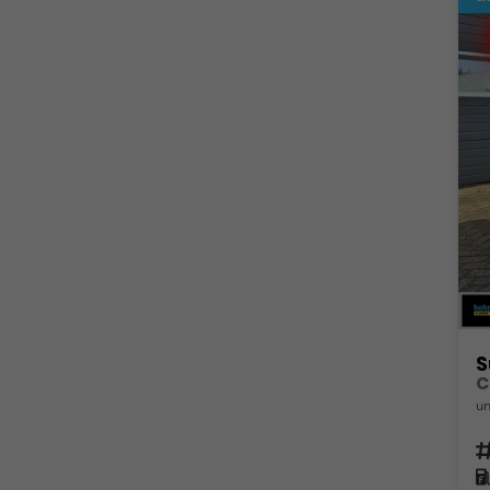
S
un
Fahrz
Kra