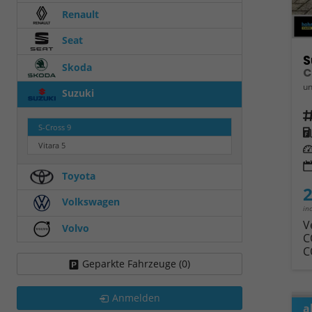
Renault
Seat
S
Skoda
un
Suzuki
Fahrz
S-Cross
9
Kra
Vitara
5
Leis
Toyota
2
Volkswagen
in
V
Volvo
C
C
Geparkte Fahrzeuge (
0
)
Anmelden
a