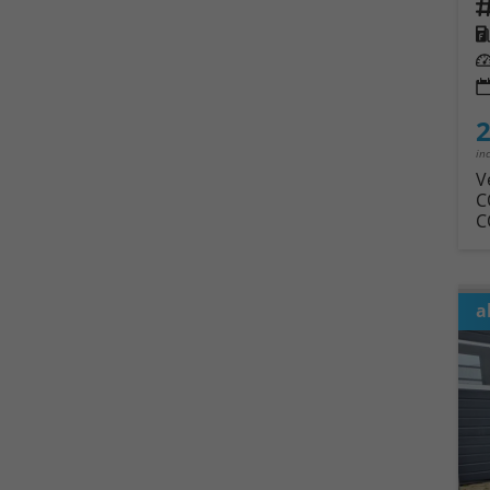
Fahrz
Kra
Leis
2
in
V
C
C
a