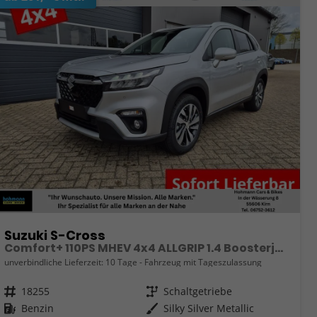
Suzuki S-Cross
Comfort+ 110PS MHEV 4x4 ALLGRIP 1.4 Boosterjet Teilleder Navi Klimaautomatik Sitzheizung ACC PDC v+h 4x Kamera Suzuki-Radio Apple CarPlay Android Auto Touchscreen 2xKeyless 17-LM
unverbindliche Lieferzeit:
10 Tage
Fahrzeug mit Tageszulassung
Fahrzeugnr.
18255
Getriebe
Schaltgetriebe
Kraftstoff
Benzin
Außenfarbe
Silky Silver Metallic