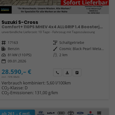
Suzuki S-Cross
Comfort+ 110PS MHEV 4x4 ALLGRIP 1.4 Boosterjet Teilleder Navi Klimaautomatik Sitzheizung ACC PDC v+h 4x Kamera Suzuki-Radio Apple CarPlay Android Auto Touchscreen 2xKeyless 17-LM
unverbindliche Lieferzeit:
10 Tage
Fahrzeug mit Tageszulassung
Fahrzeugnr.
17163
Getriebe
Schaltgetriebe
Kraftstoff
Benzin
Außenfarbe
Cosmic Black Pearl Metallic
Leistung
81 kW (110 PS)
Kilometerstand
2 km
09.01.2026
28.590,– €
Wir rufen Sie an
Fahrzeugexposé (PDF)
Fahrzeug parken
incl. 19% MwSt.
Verbrauch kombiniert:
5,60 l/100km
CO
-Klasse:
D
2
CO
-Emissionen:
131,00 g/km
2
ab 261,– € mtl.