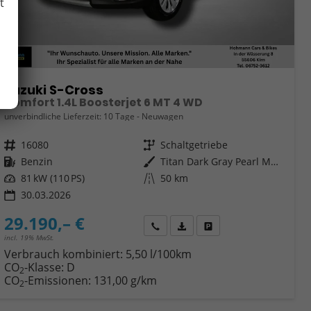
t
Suzuki S-Cross
Comfort 1.4L Boosterjet 6 MT 4 WD
unverbindliche Lieferzeit:
10 Tage
Neuwagen
Fahrzeugnr.
16080
Getriebe
Schaltgetriebe
Kraftstoff
Benzin
Außenfarbe
Titan Dark Gray Pearl Metallic
Leistung
81 kW (110 PS)
Kilometerstand
50 km
30.03.2026
29.190,– €
Wir rufen Sie an
Fahrzeugexposé (PDF)
Fahrzeug parken
incl. 19% MwSt.
Verbrauch kombiniert:
5,50 l/100km
CO
-Klasse:
D
2
CO
-Emissionen:
131,00 g/km
2