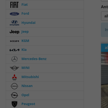
Fiat
Ant
Ford
Hyundai
I
Jeep
KGM
a
Kia
Mercedes-Benz
MINI
Mitsubishi
Nissan
Opel
Peugeot