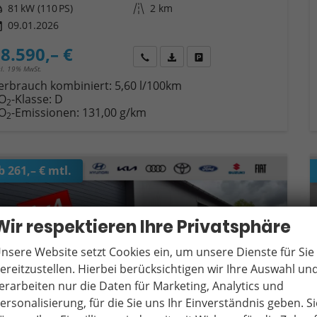
tung
81 kW (110 PS)
Kilometerstand
2 km
09.01.2026
8.590,– €
Wir rufen Sie an
Fahrzeugexposé (PDF)
Fahrzeug parken
cl. 19% MwSt.
erbrauch kombiniert:
5,60 l/100km
O
-Klasse:
D
2
O
-Emissionen:
131,00 g/km
2
b 261,– € mtl.
Wir respektieren Ihre Privatsphäre
nsere Website setzt Cookies ein, um unsere Dienste für Sie
ereitzustellen. Hierbei berücksichtigen wir Ihre Auswahl un
erarbeiten nur die Daten für Marketing, Analytics und
ersonalisierung, für die Sie uns Ihr Einverständnis geben. Si