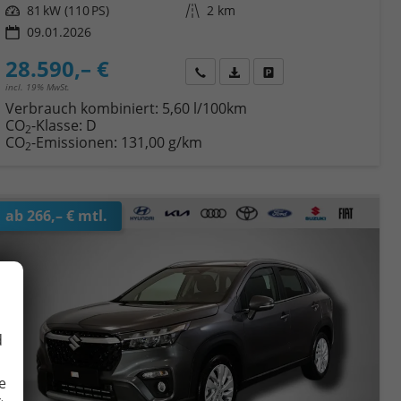
Leistung
81 kW (110 PS)
Kilometerstand
2 km
09.01.2026
28.590,– €
Wir rufen Sie an
Fahrzeugexposé (PDF)
Fahrzeug parken
incl. 19% MwSt.
Verbrauch kombiniert:
5,60 l/100km
CO
-Klasse:
D
2
CO
-Emissionen:
131,00 g/km
2
ab 266,– € mtl.
d
e