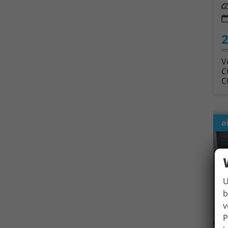
Leis
2
in
V
C
C
a
U
b
v
P