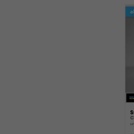
a
S
C
un