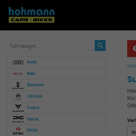
Fahrzeugnr.
Audi
inf
Baic
S
Bestune
Hie
Citroën
Kür
Ode
Cupra
Dacia
Ver
DFSK