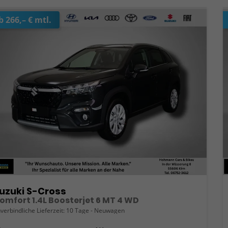
b 266,– € mtl.
uzuki S-Cross
omfort 1.4L Boosterjet 6 MT 4 WD
verbindliche Lieferzeit:
10 Tage
Neuwagen