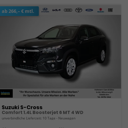
ab 266,– € mtl.
Suzuki S-Cross
Comfort 1.4L Boosterjet 6 MT 4 WD
unverbindliche Lieferzeit:
10 Tage
Neuwagen