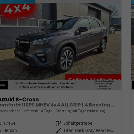
uzuki S-Cross
Comfort+ 110PS MHEV 4x4 ALLGRIP 1.4 Boosterjet Teilleder Navi Klimaautomatik Sitzheizung ACC PDC v+h 4x Kamera Suzuki-Radio Apple CarPlay Android Auto Touchscreen 2xKeyless 17-LM
verbindliche Lieferzeit:
10 Tage
Fahrzeug mit Tageszulassung
eugnr.
17164
Getriebe
Schaltgetriebe
ftstoff
Benzin
Außenfarbe
Titan Dark Gray Pearl Metallic