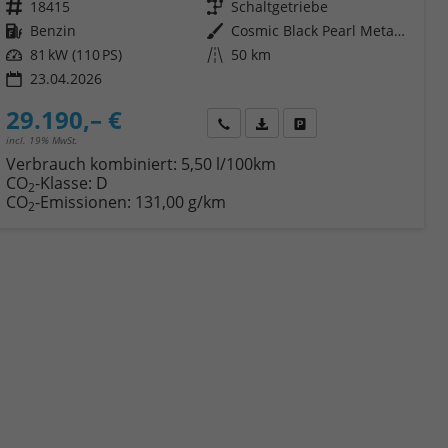
Fahrzeugnr.
18415
Getriebe
Schaltgetriebe
Kraftstoff
Benzin
Außenfarbe
Cosmic Black Pearl Metallic
Leistung
81 kW (110 PS)
Kilometerstand
50 km
23.04.2026
29.190,– €
Wir rufen Sie an
Fahrzeugexposé (PDF)
Fahrzeug parken
incl. 19% MwSt.
Verbrauch kombiniert:
5,50 l/100km
CO
-Klasse:
D
2
CO
-Emissionen:
131,00 g/km
2