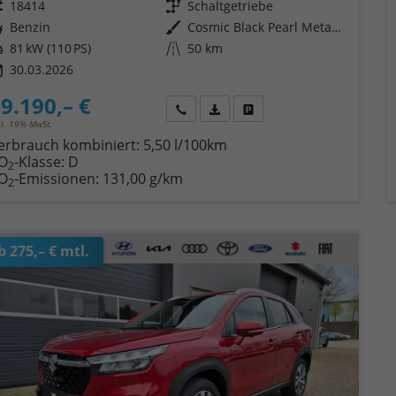
eugnr.
18414
Getriebe
Schaltgetriebe
ftstoff
Benzin
Außenfarbe
Cosmic Black Pearl Metallic
tung
81 kW (110 PS)
Kilometerstand
50 km
30.03.2026
9.190,– €
Wir rufen Sie an
Fahrzeugexposé (PDF)
Fahrzeug parken
cl. 19% MwSt.
erbrauch kombiniert:
5,50 l/100km
O
-Klasse:
D
2
O
-Emissionen:
131,00 g/km
2
b 275,– € mtl.