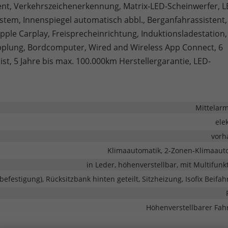
ent, Verkehrszeichenerkennung, Matrix-LED-Scheinwerfer, L
stem, Innenspiegel automatisch abbl., Berganfahrassistent,
ple Carplay, Freisprecheinrichtung, Induktionsladestation,
opplung, Bordcomputer, Wired and Wireless App Connect, 6
ist, 5 Jahre bis max. 100.000km Herstellergarantie, LED-
Mittelar
ele
vorh
Klimaautomatik, 2-Zonen-Klimaaut
in Leder, höhenverstellbar, mit Multifunk
zbefestigung), Rücksitzbank hinten geteilt, Sitzheizung, Isofix Beifah
Höhenverstellbarer Fahr