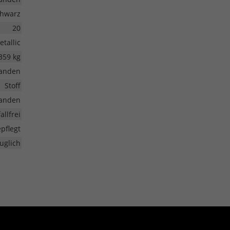
hwarz
20
etallic
359 kg
anden
Stoff
anden
allfrei
pflegt
uglich