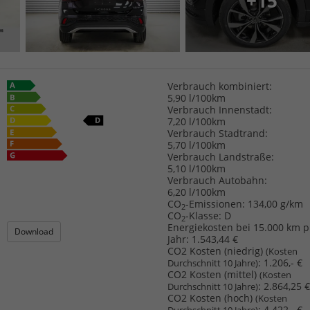
+15
Verbrauch kombiniert:
5,90 l/100km
Verbrauch Innenstadt:
7,20 l/100km
Verbrauch Stadtrand:
5,70 l/100km
Verbrauch Landstraße:
5,10 l/100km
Verbrauch Autobahn:
6,20 l/100km
CO
-Emissionen:
134,00 g/km
2
CO
-Klasse:
D
2
Energiekosten bei 15.000 km p
Download
Jahr:
1.543,44 €
CO2 Kosten (niedrig)
(Kosten
:
1.206,- €
Durchschnitt 10 Jahre)
CO2 Kosten (mittel)
(Kosten
:
2.864,25 €
Durchschnitt 10 Jahre)
CO2 Kosten (hoch)
(Kosten
:
4.422,- €