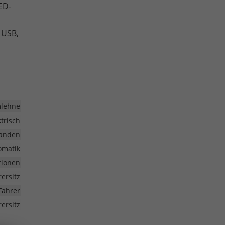
ED-
 USB,
mlehne
ktrisch
anden
omatik
tionen
rersitz
Fahrer
ersitz