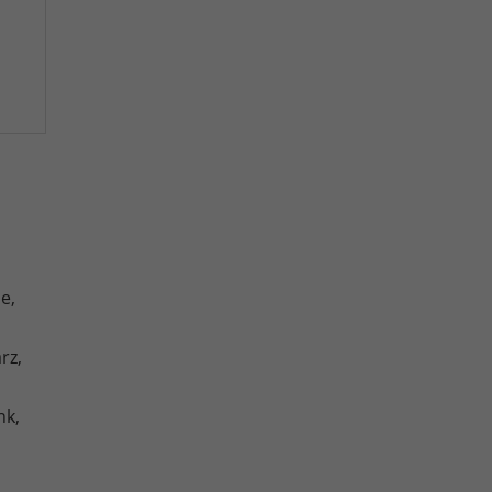
e,
rz,
nk,