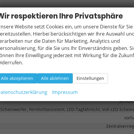
, Radio, Schnittstelle USB, Digitalradio DAB, Android Auto, Apple C
Wir respektieren Ihre Privatsphäre
vorh
nsere Website setzt Cookies ein, um unsere Dienste für Sie
Freisprecheinrichtung, Bluetooth, Induktionsladen für Smart
ereitzustellen. Hierbei berücksichtigen wir Ihre Auswahl un
vorh
erarbeiten nur die Daten für Marketing, Analytics und
ersonalisierung, für die Sie uns Ihr Einverständnis geben. Si
önnen Ihre Einwilligung jederzeit mit Wirkung für die Zukunf
iderrufen.
emsassistent (City-Safety), Berganfahrassistent, Spurhalteassist
 Notrufsystem
Alle akzeptieren
Alle ablehnen
Einstellungen
rk Distance Control vorne, Park Distance Control hinten, Rückfahr
atenschutzerklärung
Impressum
vorh
Servol
cheinwerfer, Fernlichtassistent, LED-Tagfahrlicht, Voll-LED Schein
vorh
Zentralverrie