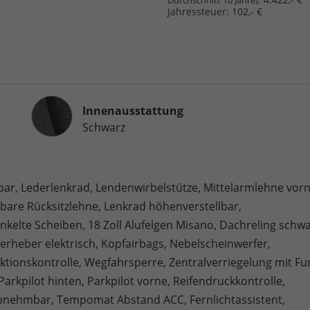
Durchschnitt 10 Jahre)
Jahressteuer:
102,- €
Innenausstattung
Innenausstattung
Schwarz
lbar, Lederlenkrad, Lendenwirbelstütze, Mittelarmlehne vorn
bare Rücksitzlehne, Lenkrad höhenverstellbar,
dunkelte Scheiben, 18 Zoll Alufelgen Misano, Dachreling schwa
terheber elektrisch, Kopfairbags, Nebelscheinwerfer,
aktionskontrolle, Wegfahrsperre, Zentralverriegelung mit Fu
arkpilot hinten, Parkpilot vorne, Reifendruckkontrolle,
abnehmbar, Tempomat Abstand ACC, Fernlichtassistent,