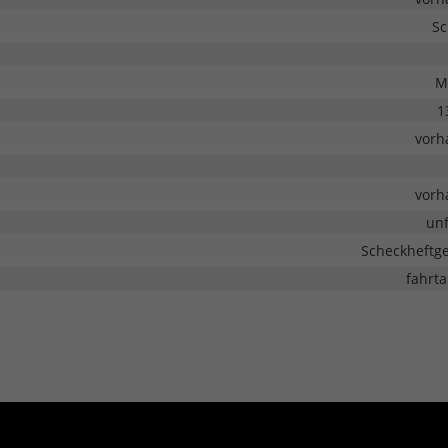
Sc
M
1
vorh
vorh
unf
Scheckheftge
fahrta