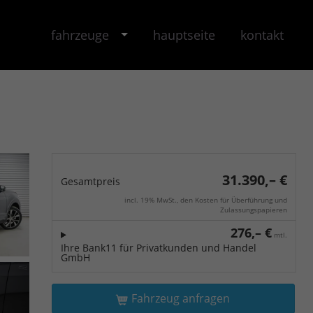
fahrzeuge
hauptseite
kontakt
31.390,– €
Gesamtpreis
incl. 19% MwSt., den Kosten für Überführung und
Zulassungspapieren
276,– €
mtl.
Ihre Bank11 für Privatkunden und Handel
GmbH
Fahrzeug anfragen