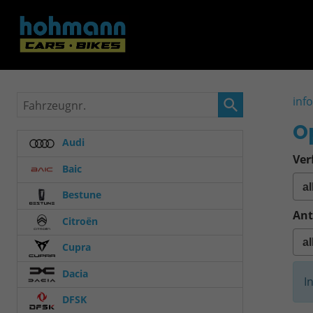
Fahrzeugnr.
inf
O
Audi
Ver
Baic
Bestune
Ant
Citroën
Cupra
Dacia
I
DFSK