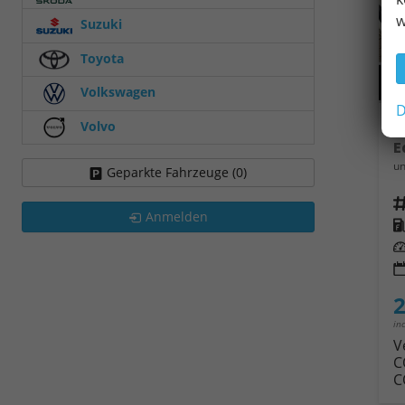
w
Suzuki
Toyota
Volkswagen
D
Volvo
O
un
Geparkte Fahrzeuge (
0
)
Fahrz
Anmelden
Kra
Leis
2
in
V
C
C