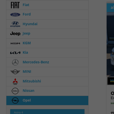
Fiat
a
Ford
Hyundai
Jeep
KGM
Kia
Mercedes-Benz
MINI
Mitsubishi
Nissan
O
Opel
so
Astra
4
Fahrz