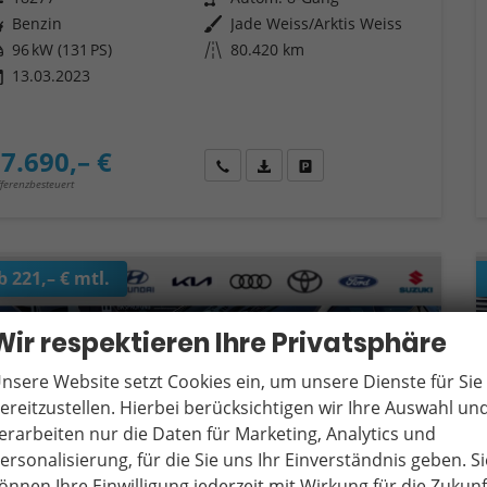
ftstoff
Benzin
Außenfarbe
Jade Weiss/Arktis Weiss
tung
96 kW (131 PS)
Kilometerstand
80.420 km
13.03.2023
7.690,– €
Wir rufen Sie an
Fahrzeugexposé (PDF)
Fahrzeug parken
fferenzbesteuert
b 221,– € mtl.
Wir respektieren Ihre Privatsphäre
nsere Website setzt Cookies ein, um unsere Dienste für Sie
ereitzustellen. Hierbei berücksichtigen wir Ihre Auswahl un
erarbeiten nur die Daten für Marketing, Analytics und
ersonalisierung, für die Sie uns Ihr Einverständnis geben. Si
önnen Ihre Einwilligung jederzeit mit Wirkung für die Zukunf