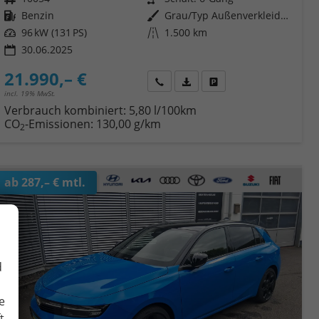
Kraftstoff
Benzin
Außenfarbe
Grau/Typ Außenverkleidung Metallic-Lackierung
Leistung
96 kW (131 PS)
Kilometerstand
1.500 km
30.06.2025
21.990,– €
Wir rufen Sie an
Fahrzeugexposé (PDF)
Fahrzeug parken
incl. 19% MwSt.
Verbrauch kombiniert:
5,80 l/100km
CO
-Emissionen:
130,00 g/km
2
ab 287,– € mtl.
d
e
t