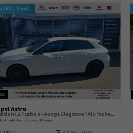
b 161,– € mtl.
pel Astra
Edition 1.2 Turbo 6-Gang L Elegance *Alu *scheckheftgepflegt
fort lieferbar
Gebrauchtwagen
eugnr.
18277
Getriebe
Autom. 8-Gang