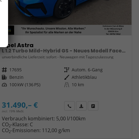
Opel Astra
L 1.2 Turbo Mild-Hybrid GS - Neues Modell Facelift
unverbindliche Lieferzeit: sofort
Neuwagen mit Tageszulassung
Fahrzeugnr.
17695
Getriebe
Autom. 6-Gang
Kraftstoff
Benzin
Außenfarbe
Athletikblau
Leistung
100 kW (136 PS)
Kilometerstand
10 km
31.490,– €
Wir rufen Sie an
Fahrzeugexposé (PDF)
Fahrzeug parken
incl. 19% MwSt.
Verbrauch kombiniert:
5,00 l/100km
CO
-Klasse:
C
2
CO
-Emissionen:
112,00 g/km
2