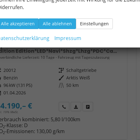
iderrufen.
Alle akzeptieren
Alle ablehnen
Einstellungen
atenschutzerklärung
Impressum
pel Astra
Edition Edition*LED*Navi*Shzg*Lhzg*PDC*Cam*17Zoll*
verbindliche Lieferzeit:
10 Tage
Fahrzeug mit Tageszulassung
eugnr.
20012
Getriebe
Schaltgetriebe
ftstoff
Benzin
Außenfarbe
Arktis Weiß
tung
96 kW (131 PS)
Kilometerstand
50 km
01.04.2026
4.190,– €
Wir rufen Sie an
Fahrzeugexposé (PDF)
Fahrzeug parken
cl. 19% MwSt.
erbrauch kombiniert:
5,80 l/100km
O
-Klasse:
D
2
O
-Emissionen:
130,00 g/km
2