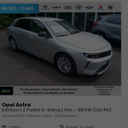
ab 201,– € mtl.
Opel Astra
Edition 1.2 Turbo 6-Gang L lim. - 96 kW (130 PS)
unverbindliche Lieferzeit: sofort
Vorführwagen
Fahrzeugnr.
10054
Getriebe
Schalt. 6-Gang