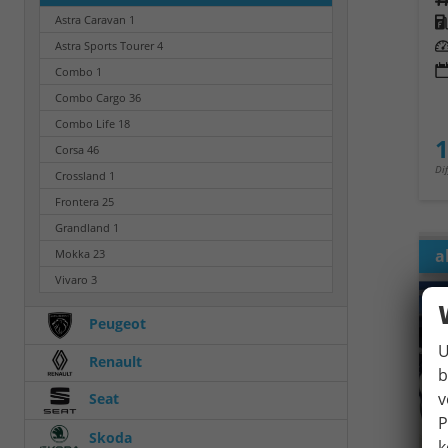
Kra
Astra Caravan
1
Leis
Astra Sports Tourer
4
Combo
1
Combo Cargo
36
Combo Life
18
1
Corsa
46
Di
Crossland
1
Frontera
25
Grandland
1
a
Mokka
23
Vivaro
3
Peugeot
U
Renault
b
v
Seat
P
Skoda
k