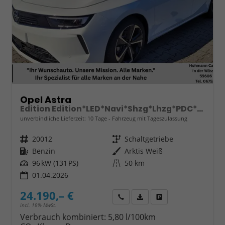
Opel Astra
Edition Edition*LED*Navi*Shzg*Lhzg*PDC*Cam*17Zoll*
unverbindliche Lieferzeit:
10 Tage
Fahrzeug mit Tageszulassung
Fahrzeugnr.
20012
Getriebe
Schaltgetriebe
Kraftstoff
Benzin
Außenfarbe
Arktis Weiß
Leistung
96 kW (131 PS)
Kilometerstand
50 km
01.04.2026
24.190,– €
Wir rufen Sie an
Fahrzeugexposé (PDF)
Fahrzeug parken
incl. 19% MwSt.
Verbrauch kombiniert:
5,80 l/100km