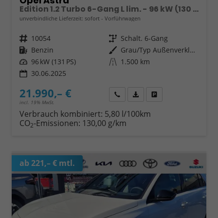
Opel Astra
Edition 1.2 Turbo 6-Gang L lim. - 96 kW (130 PS)
unverbindliche Lieferzeit: sofort
Vorführwagen
Fahrzeugnr.
10054
Getriebe
Schalt. 6-Gang
Kraftstoff
Benzin
Außenfarbe
Grau/Typ Außenverkleidung Metallic-Lackierung
Leistung
96 kW (131 PS)
Kilometerstand
1.500 km
30.06.2025
21.990,– €
Wir rufen Sie an
Fahrzeugexposé (PDF)
Fahrzeug parken
incl. 19% MwSt.
Verbrauch kombiniert:
5,80 l/100km
CO
-Emissionen:
130,00 g/km
2
ab 221,– € mtl.