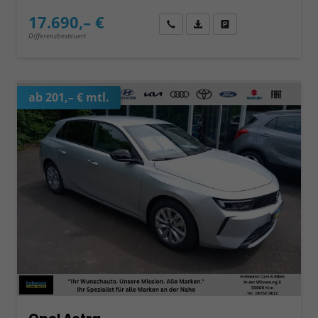
17.690,– €
Wir rufen Sie an
Fahrzeugexposé (PDF)
Fahrzeug parken
Differenzbesteuert
ab 201,– € mtl.