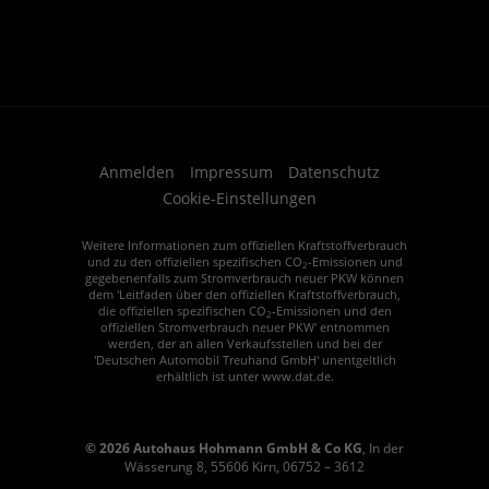
Anmelden
Impressum
Datenschutz
Cookie-Einstellungen
Weitere Informationen zum offiziellen Kraftstoffverbrauch
und zu den offiziellen spezifischen CO
-Emissionen und
2
gegebenenfalls zum Stromverbrauch neuer PKW können
dem 'Leitfaden über den offiziellen Kraftstoffverbrauch,
die offiziellen spezifischen CO
-Emissionen und den
2
offiziellen Stromverbrauch neuer PKW' entnommen
werden, der an allen Verkaufsstellen und bei der
'Deutschen Automobil Treuhand GmbH' unentgeltlich
erhältlich ist unter www.dat.de.
© 2026
Autohaus Hohmann GmbH & Co KG
,
In der
Wässerung 8
,
55606
Kirn,
06752 – 3612