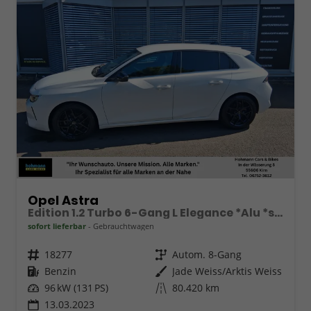
Opel Astra
Edition 1.2 Turbo 6-Gang L Elegance *Alu *scheckheftgepflegt
sofort lieferbar
Gebrauchtwagen
Fahrzeugnr.
18277
Getriebe
Autom. 8-Gang
Kraftstoff
Benzin
Außenfarbe
Jade Weiss/Arktis Weiss
Leistung
96 kW (131 PS)
Kilometerstand
80.420 km
13.03.2023