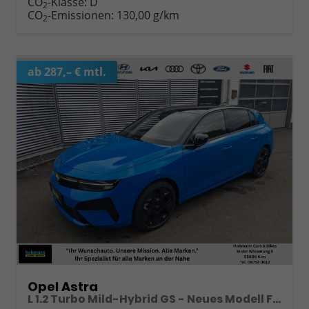
CO
-Klasse:
D
2
CO
-Emissionen:
130,00 g/km
2
ab 287,– € mtl.
Opel Astra
L 1.2 Turbo Mild-Hybrid GS - Neues Modell Facelift