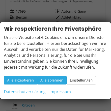
unverbindliche Lieferzeit: sofort
Neuwagen mit Tageszulassung
Fahrzeugnr.
17695
Getriebe
Autom. 6-Gang
Kraftstoff
Benzin
Außenfarbe
Athletikblau
Leistung
100 kW (136 PS)
Kilometerstand
10 km
Wir respektieren Ihre Privatsphäre
31.490,– €
Wir rufen Sie an
Fahrzeugexposé (PDF)
Fahrzeug parken
Unsere Website setzt Cookies ein, um unsere Dienste
incl. 19% MwSt.
für Sie bereitzustellen. Hierbei berücksichtigen wir Ihre
Verbrauch kombiniert:
5,00 l/100km
CO
-Klasse:
C
Auswahl und verarbeiten nur die Daten für Marketing,
2
CO
-Emissionen:
112,00 g/km
2
Analytics und Personalisierung, für die Sie uns Ihr
Einverständnis geben. Sie können Ihre Einwilligung
Fahrzeugnr.
jederzeit mit Wirkung für die Zukunft widerrufen.
Audi
Alle akzeptieren
Alle ablehnen
Einstellungen
Baic
Datenschutzerklärung
Impressum
Bestune
Citroën