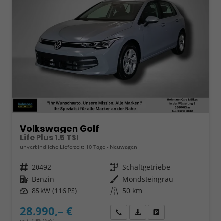
Volkswagen Golf
Life Plus 1.5 TSI
unverbindliche Lieferzeit:
10 Tage
Neuwagen
Fahrzeugnr.
20492
Getriebe
Schaltgetriebe
Kraftstoff
Benzin
Außenfarbe
Mondsteingrau
Leistung
85 kW (116 PS)
Kilometerstand
50 km
28.990,– €
Wir rufen Sie an
Fahrzeugexposé (PDF)
Fahrzeug parken
incl. 19% MwSt.