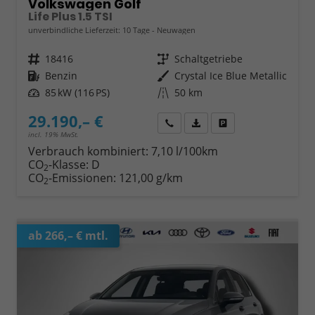
Volkswagen Golf
Life Plus 1.5 TSI
unverbindliche Lieferzeit:
10 Tage
Neuwagen
Fahrzeugnr.
18416
Getriebe
Schaltgetriebe
Kraftstoff
Benzin
Außenfarbe
Crystal Ice Blue Metallic
Leistung
85 kW (116 PS)
Kilometerstand
50 km
29.190,– €
Wir rufen Sie an
Fahrzeugexposé (PDF)
Fahrzeug parken
incl. 19% MwSt.
Verbrauch kombiniert:
7,10 l/100km
CO
-Klasse:
D
2
CO
-Emissionen:
121,00 g/km
2
ab 266,– € mtl.