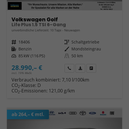
Volkswagen Golf
Life Plus 1.5 TSI 6-Gang
unverbindliche Lieferzeit:
10 Tage
Neuwagen
Fahrzeugnr.
18406
Getriebe
Schaltgetriebe
Kraftstoff
Benzin
Außenfarbe
Mondsteingrau
Leistung
85 kW (116 PS)
Kilometerstand
50 km
28.990,– €
Wir rufen Sie an
Fahrzeugexposé (PDF)
Fahrzeug parken
incl. 19% MwSt.
Verbrauch kombiniert:
7,10 l/100km
CO
-Klasse:
D
2
CO
-Emissionen:
121,00 g/km
2
ab 264,– € mtl.