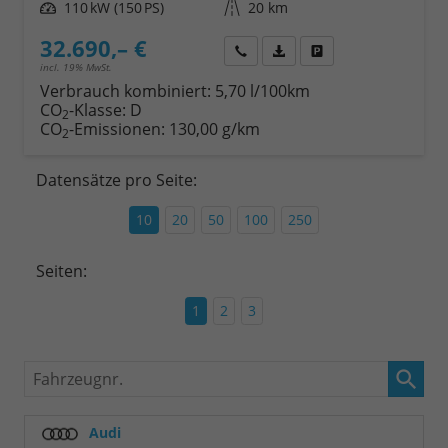
Leistung
110 kW (150 PS)
Kilometerstand
20 km
32.690,– €
Wir rufen Sie an
Fahrzeugexposé (PDF)
Fahrzeug parken
incl. 19% MwSt.
Verbrauch kombiniert:
5,70 l/100km
CO
-Klasse:
D
2
CO
-Emissionen:
130,00 g/km
2
Datensätze pro Seite:
10
20
50
100
250
Seiten:
1
2
3
Fahrzeugnr.
Audi