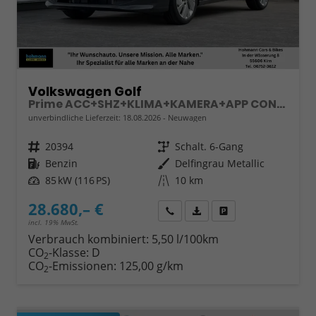
Volkswagen Golf
Prime ACC+SHZ+KLIMA+KAMERA+APP CONNECT+LED+17" ALU
unverbindliche Lieferzeit:
18.08.2026
Neuwagen
Fahrzeugnr.
20394
Getriebe
Schalt. 6-Gang
Kraftstoff
Benzin
Außenfarbe
Delfingrau Metallic
Leistung
85 kW (116 PS)
Kilometerstand
10 km
28.680,– €
Wir rufen Sie an
Fahrzeugexposé (PDF)
Fahrzeug parken
incl. 19% MwSt.
Verbrauch kombiniert:
5,50 l/100km
CO
-Klasse:
D
2
CO
-Emissionen:
125,00 g/km
2