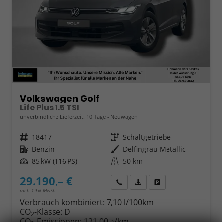
Volkswagen Golf
Life Plus 1.5 TSI
unverbindliche Lieferzeit:
10 Tage
Neuwagen
Fahrzeugnr.
18417
Getriebe
Schaltgetriebe
Kraftstoff
Benzin
Außenfarbe
Delfingrau Metallic
Leistung
85 kW (116 PS)
Kilometerstand
50 km
29.190,– €
Wir rufen Sie an
Fahrzeugexposé (PDF)
Fahrzeug parken
incl. 19% MwSt.
Verbrauch kombiniert:
7,10 l/100km
CO
-Klasse:
D
2
CO
-Emissionen:
121,00 g/km