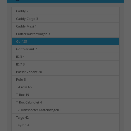
Caddy
2
Caddy Cargo
3
Caddy Maxi
1
Crafter Kastenwagen
3
Golf
25
Golf Variant
7
ID.3
4
ID.7
8
Passat Variant
20
Polo
8
T-Cross
65
T-Roc
19
T-Roc Cabriolet
4
T7 Transporter Kastenwagen
1
Taigo
42
Tayron
4