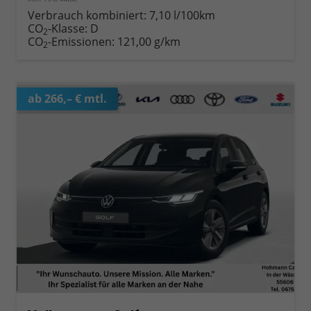
Verbrauch kombiniert:
7,10 l/100km
CO
-Klasse:
D
2
CO
-Emissionen:
121,00 g/km
2
ab 266,– € mtl.