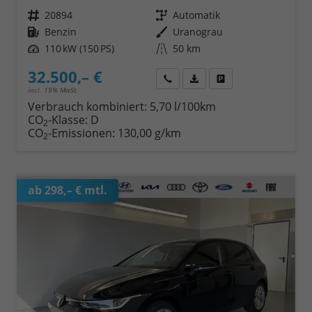
Fahrzeugnr.
20894
Getriebe
Automatik
Kraftstoff
Benzin
Außenfarbe
Uranograu
Leistung
110 kW (150 PS)
Kilometerstand
50 km
32.500,– €
Wir rufen Sie an
Fahrzeugexposé (PDF)
Fahrzeug parken
incl. 19% MwSt.
Verbrauch kombiniert:
5,70 l/100km
CO
-Klasse:
D
2
CO
-Emissionen:
130,00 g/km
2
ab 298,– € mtl.