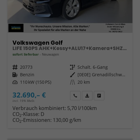
Volkswagen Golf
LIFE 150PS AHK+Kessy+ALU17+Kamera+SHZ+Parklenk+Alarm
sofort lieferbar
Neuwagen
Fahrzeugnr.
20773
Getriebe
Schalt. 6-Gang
Kraftstoff
Benzin
Außenfarbe
[0E0E] Grenadillschwarz Metallic
Leistung
110 kW (150 PS)
Kilometerstand
20 km
32.690,– €
Wir rufen Sie an
Fahrzeugexposé (PDF)
Fahrzeug parken
incl. 19% MwSt.
Verbrauch kombiniert:
5,70 l/100km
CO
-Klasse:
D
2
CO
-Emissionen:
130,00 g/km
2