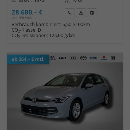
Leistung
85 kW (116 PS)
Kilometerstand
10 km
28.680,– €
Wir rufen Sie an
Fahrzeugexposé (PDF)
Fahrzeug parken
incl. 19% MwSt.
Verbrauch kombiniert:
5,50 l/100km
CO
-Klasse:
D
2
CO
-Emissionen:
125,00 g/km
2
ab 264,– € mtl.