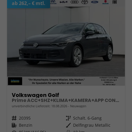
ab 262,– € mtl.
Volkswagen Golf
Prime ACC+SHZ+KLIMA+KAMERA+APP CONNECT+LED+17" ALU
unverbindliche Lieferzeit:
18.08.2026
Neuwagen
Fahrzeugnr.
20395
Getriebe
Schalt. 6-Gang
Kraftstoff
Benzin
Außenfarbe
Delfingrau Metallic