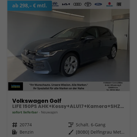
ab 298,– € mtl.
Volkswagen Golf
LIFE 150PS AHK+Kessy+ALU17+Kamera+SHZ+Parklenk+Alarm
sofort lieferbar
Neuwagen
Fahrzeugnr.
20774
Getriebe
Schalt. 6-Gang
Kraftstoff
Benzin
Außenfarbe
[B0B0] Delfingrau Metallic