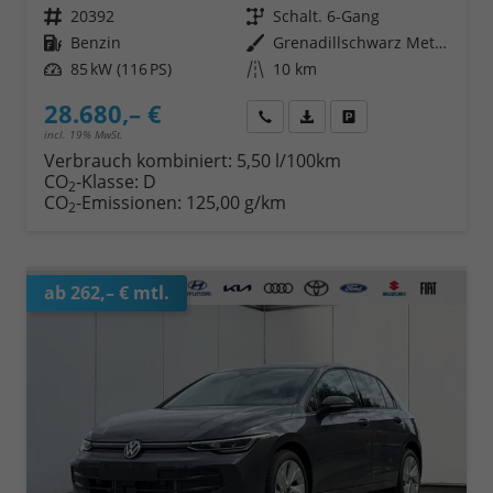
Fahrzeugnr.
20392
Getriebe
Schalt. 6-Gang
Kraftstoff
Benzin
Außenfarbe
Grenadillschwarz Metallic
Leistung
85 kW (116 PS)
Kilometerstand
10 km
28.680,– €
Wir rufen Sie an
Fahrzeugexposé (PDF)
Fahrzeug parken
incl. 19% MwSt.
Verbrauch kombiniert:
5,50 l/100km
CO
-Klasse:
D
2
CO
-Emissionen:
125,00 g/km
2
ab 262,– € mtl.