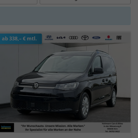
ab 338,– € mtl.