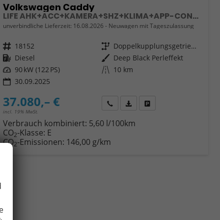
Volkswagen Caddy
LIFE AHK+ACC+KAMERA+SHZ+KLIMA+APP-CONNECT
unverbindliche Lieferzeit:
16.08.2026
Neuwagen mit Tageszulassung
Fahrzeugnr.
18152
Getriebe
Doppelkupplungsgetriebe (DSG)
Kraftstoff
Diesel
Außenfarbe
Deep Black Perleffekt
Leistung
90 kW (122 PS)
Kilometerstand
10 km
30.09.2025
37.080,– €
Wir rufen Sie an
Fahrzeugexposé (PDF)
Fahrzeug parken
incl. 19% MwSt.
Verbrauch kombiniert:
5,60 l/100km
CO
-Klasse:
E
2
CO
-Emissionen:
146,00 g/km
2
d
e