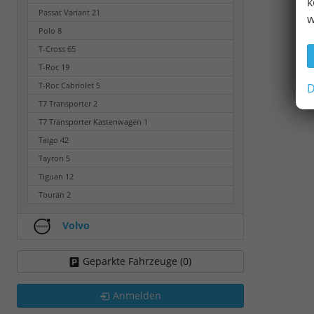
k
Passat Variant
21
w
Polo
8
T-Cross
65
T-Roc
19
T-Roc Cabriolet
5
D
T7 Transporter
2
T7 Transporter Kastenwagen
1
Taigo
42
Tayron
5
Tiguan
12
Touran
2
Volvo
Geparkte Fahrzeuge (
0
)
Anmelden