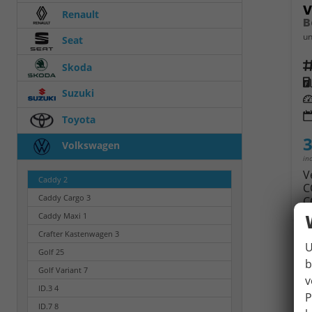
V
Renault
B
un
Seat
Fahrz
Skoda
Kra
Suzuki
Leis
Toyota
3
Volkswagen
in
V
Caddy
2
C
Caddy Cargo
3
C
Caddy Maxi
1
Crafter Kastenwagen
3
U
Golf
25
b
Golf Variant
7
v
ID.3
4
P
ID.7
8