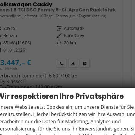
olkswagen Caddy
asis 1.5 TSI DSG Family 5-Si. AppCon Rückfahrk
verbindliche Lieferzeit:
10 Tage
Fahrzeug mit Tageszulassung
eugnr.
20915
Getriebe
Automatik
ftstoff
Benzin
Außenfarbe
Pure-Grey
tung
85 kW (116 PS)
Kilometerstand
20 km
01.01.2026
3.447,– €
Wir rufen Sie an
Fahrzeugexposé (PDF)
Fahrzeug parken
cl. 19% MwSt.
erbrauch kombiniert:
6,60 l/100km
O
-Klasse:
E
2
O
-Emissionen:
149,00 g/km
2
Wir respektieren Ihre Privatsphäre
nsere Website setzt Cookies ein, um unsere Dienste für Sie
ereitzustellen. Hierbei berücksichtigen wir Ihre Auswahl un
erarbeiten nur die Daten für Marketing, Analytics und
ersonalisierung, für die Sie uns Ihr Einverständnis geben. Si