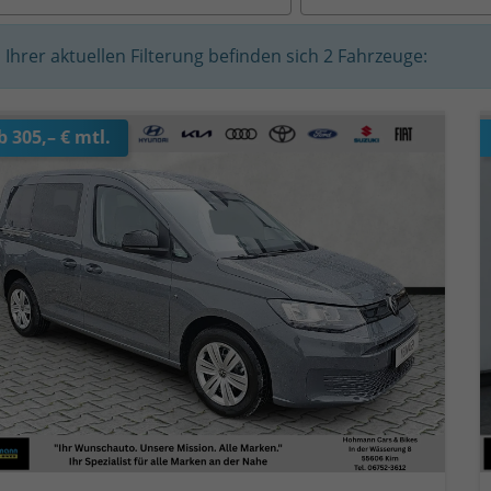
n Ihrer aktuellen Filterung befinden sich
2
Fahrzeuge:
b 305,– € mtl.