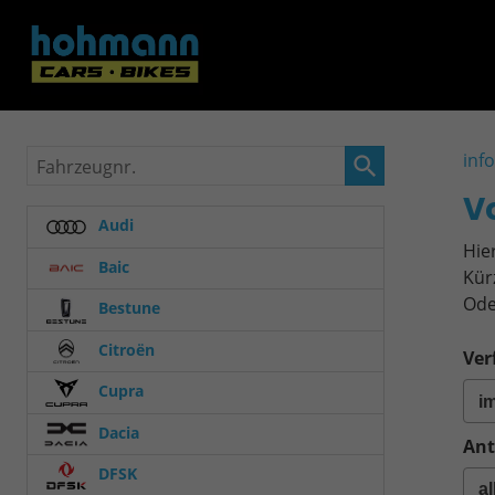
Fahrzeugnr.
inf
V
Audi
Hie
Baic
Kür
Ode
Bestune
Citroën
Ver
Cupra
Dacia
Ant
DFSK