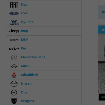
Fiat
I
Ford
Hyundai
a
Jeep
KGM
Kia
Mercedes-Benz
MINI
Mitsubishi
Nissan
Opel
Peugeot