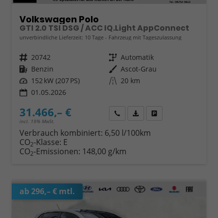
Volkswagen Polo
GTI 2.0 TSI DSG / ACC IQ.Light AppConnect
unverbindliche Lieferzeit:
10 Tage
Fahrzeug mit Tageszulassung
Fahrzeugnr.
20742
Getriebe
Automatik
Kraftstoff
Benzin
Außenfarbe
Ascot-Grau
Leistung
152 kW (207 PS)
Kilometerstand
20 km
01.05.2026
31.466,– €
Wir rufen Sie an
Fahrzeugexposé (PDF)
Fahrzeug parken
incl. 19% MwSt.
Verbrauch kombiniert:
6,50 l/100km
CO
-Klasse:
E
2
CO
-Emissionen:
148,00 g/km
2
ab 296,– € mtl.