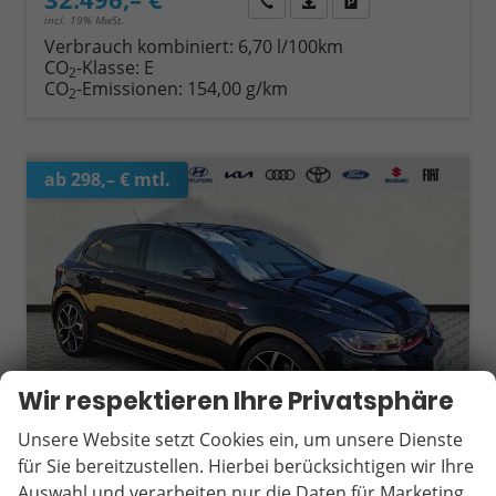
Wir rufen Sie an
Fahrzeugexposé (PDF)
Fahrzeug parken
incl. 19% MwSt.
Verbrauch kombiniert:
6,70 l/100km
CO
-Klasse:
E
2
CO
-Emissionen:
154,00 g/km
2
ab 298,– € mtl.
Wir respektieren Ihre Privatsphäre
Unsere Website setzt Cookies ein, um unsere Dienste
für Sie bereitzustellen. Hierbei berücksichtigen wir Ihre
Auswahl und verarbeiten nur die Daten für Marketing,