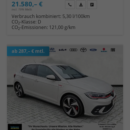
21.580,– €
Wir rufen Sie an
Fahrzeugexposé (PDF)
Fahrzeug parken
incl. 19% MwSt.
Verbrauch kombiniert:
5,30 l/100km
CO
-Klasse:
D
2
CO
-Emissionen:
121,00 g/km
2
ab 287,– € mtl.