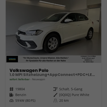
Volkswagen Polo
1.0 MPI Sitzheizung+AppConnect+PDC+LED+Touch+Lichtsensor+MultiLenkrad
sofort lieferbar
Neuwagen
Fahrzeugnr.
19804
Getriebe
Schalt. 5-Gang
Kraftstoff
Benzin
Außenfarbe
[0Q0Q] Pure White
Leistung
59 kW (80 PS)
Kilometerstand
20 km