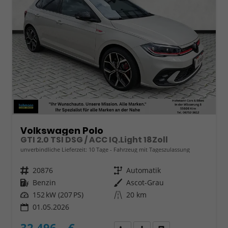
Volkswagen Polo
GTI 2.0 TSI DSG / ACC IQ.Light 18Zoll
unverbindliche Lieferzeit:
10 Tage
Fahrzeug mit Tageszulassung
Fahrzeugnr.
20876
Getriebe
Automatik
Kraftstoff
Benzin
Außenfarbe
Ascot-Grau
Leistung
152 kW (207 PS)
Kilometerstand
20 km
01.05.2026
32.496,– €