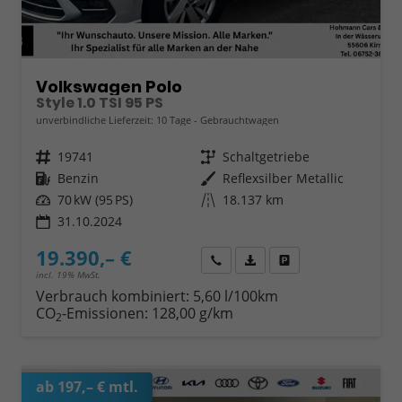
Volkswagen Polo
Style 1.0 TSI 95 PS
unverbindliche Lieferzeit:
10 Tage
Gebrauchtwagen
Fahrzeugnr.
19741
Getriebe
Schaltgetriebe
Kraftstoff
Benzin
Außenfarbe
Reflexsilber Metallic
Leistung
70 kW (95 PS)
Kilometerstand
18.137 km
31.10.2024
19.390,– €
Wir rufen Sie an
Fahrzeugexposé (PDF)
Fahrzeug parken
incl. 19% MwSt.
Verbrauch kombiniert:
5,60 l/100km
CO
-Emissionen:
128,00 g/km
2
ab 197,– € mtl.