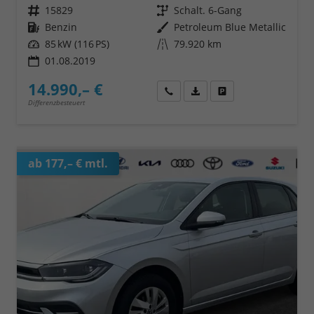
Fahrzeugnr.
15829
Getriebe
Schalt. 6-Gang
Kraftstoff
Benzin
Außenfarbe
Petroleum Blue Metallic
Leistung
85 kW (116 PS)
Kilometerstand
79.920 km
01.08.2019
14.990,– €
Wir rufen Sie an
Fahrzeugexposé (PDF)
Fahrzeug parken
Differenzbesteuert
ab 177,– € mtl.