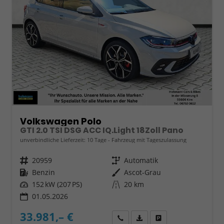
Volkswagen Polo
GTI 2.0 TSI DSG ACC IQ.Light 18Zoll Pano
unverbindliche Lieferzeit:
10 Tage
Fahrzeug mit Tageszulassung
Fahrzeugnr.
20959
Getriebe
Automatik
Kraftstoff
Benzin
Außenfarbe
Ascot-Grau
Leistung
152 kW (207 PS)
Kilometerstand
20 km
01.05.2026
33.981,– €
Wir rufen Sie an
Fahrzeugexposé (PDF)
Fahrzeug parken