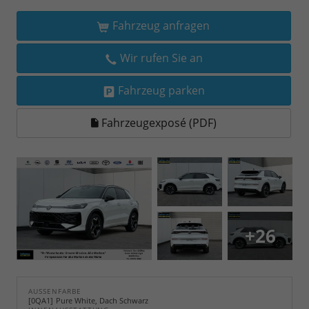
Fahrzeug anfragen
Wir rufen Sie an
Fahrzeug parken
Fahrzeugexposé (PDF)
+26
AUSSENFARBE
0QA1
Pure White, Dach Schwarz