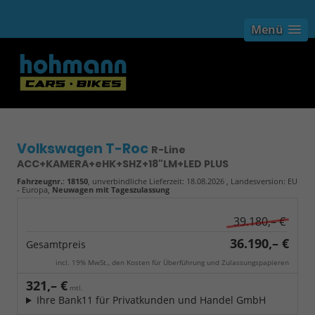
Menü
Volkswagen T-Roc
R-Line
ACC+KAMERA+eHK+SHZ+18"LM+LED PLUS
Fahrzeugnr.
:
18150
, unverbindliche Lieferzeit:
18.08.2026
, Landesversion: EU
- Europa,
Neuwagen mit Tageszulassung
39.180,– €
36.190,– €
Gesamtpreis
incl. 19% MwSt., den Kosten für Überführung und Zulassungspapieren
321,– €
mtl.
Ihre Bank11 für Privatkunden und Handel GmbH