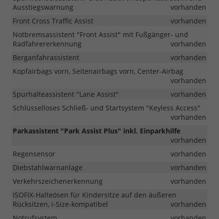
Ausstiegswarnung
vorhanden
Front Cross Traffic Assist
vorhanden
Notbremsassistent "Front Assist" mit Fußgänger- und
Radfahrererkennung
vorhanden
Berganfahrassistent
vorhanden
Kopfairbags vorn, Seitenairbags vorn, Center-Airbag
vorhanden
Spurhalteassistent "Lane Assist"
vorhanden
Schlüsselloses Schließ- und Startsystem "Keyless Access"
vorhanden
Parkassistent "Park Assist Plus" inkl. Einparkhilfe
vorhanden
Regensensor
vorhanden
Diebstahlwarnanlage
vorhanden
Verkehrszeichenerkennung
vorhanden
ISOFIX-Halteösen für Kindersitze auf den äußeren
Rücksitzen, i-Size-kompatibel
vorhanden
Notrufsystem
vorhanden