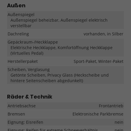
Außen
Außenspiegel
Außenspiegel beheizbar, Außenspiegel elektrisch
verstellbar
Dachreling
vorhanden, in Silber
Gepäckraum-/Heckklappe
Elektrische Heckklappe, Komfortöffnung Heckklappe
(Virtuelles Pedal)
Herstellerpaket
Sport-Paket, Winter-Paket
Scheiben, Verglasung
Getönte Scheiben, Privacy Glass (Heckscheibe und
hintere Seitenscheiben abgedunkelt)
Räder & Technik
Antriebsachse
Frontantrieb
Bremsen
Elektronische Parkbremse
Eignung: Eisreifen
nein
Eignung: Reifen für extreme Schneeverhältnis
nein