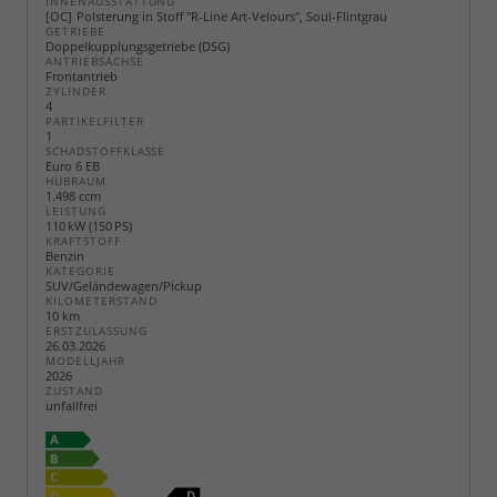
INNENAUSSTATTUNG
OC
Polsterung in Stoff "R-Line Art-Velours", Soul-Flintgrau
GETRIEBE
Doppelkupplungsgetriebe (DSG)
ANTRIEBSACHSE
Frontantrieb
ZYLINDER
4
PARTIKELFILTER
1
SCHADSTOFFKLASSE
Euro 6 EB
HUBRAUM
1.498 ccm
LEISTUNG
110 kW (150 PS)
KRAFTSTOFF
Benzin
KATEGORIE
SUV/Geländewagen/Pickup
KILOMETERSTAND
10 km
ERSTZULASSUNG
26.03.2026
MODELLJAHR
2026
ZUSTAND
unfallfrei