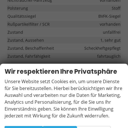
Nichtraucher-Fahrzeug
vorhanden
Polsterung
Stoff
Qualitätssiegel
BVFK-Siegel
Rußpartikelfilter / SCR
vorhanden
Zustand
unfallfrei
Zustand, Aussehen
1, sehr gut
Zustand, Beschaffenheit
Scheckheftgepflegt
Zustand, Fahrfähigkeit
fahrtauglich
Wir respektieren Ihre Privatsphäre
Serienausstattungen
Unsere Website setzt Cookies ein, um unsere Dienste
Innen
für Sie bereitzustellen. Hierbei berücksichtigen wir Ihre
Asymmetrisch geteilte Rücksitzlehne (60/40) mit
Auswahl und verarbeiten nur die Daten für Marketing,
Mittelarmlehne
vorhanden
Analytics und Personalisierung, für die Sie uns Ihr
Klimaanlage "Air Care Climatronic" mit Aktiv-
Einverständnis geben. Sie können Ihre Einwilligung
Kombifilter, Bedienelementen hinten und 3-Zonen-
jederzeit mit Wirkung für die Zukunft widerrufen.
Temperaturregelung
vorhanden
Zierleisten in Pyritsilber matt
vorhanden