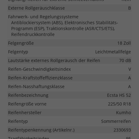
Externe Rollgeräuschklasse
B
Fahrwerk- und Regelungssysteme
Antiblockiersystem (ABS), Elektronisches Stabilitäts-
Programm (ESP), Traktionskontrolle (ASR/CTS/ETS),
Reifendruckkontrolle
Felgengröße
18 Zoll
Felgentyp
Leichtmetallfelge
Lautstärke externes Rollgeräusch der Reifen
70 dB
Reifen-Geschwindigkeitsindex
V
Reifen-Kraftstoffeffizienzklasse
A
Reifen-Nasshaftungsklasse
A
Reifenbezeichnung
Ecsta HS 52
Reifengröße vorne
225/50 R18
Reifenhersteller
Kumho
Reifentyp
Sommerreifen
Reifentypenkennung (Artikelnr.)
2330693
Tragfähigkeitsindex
95