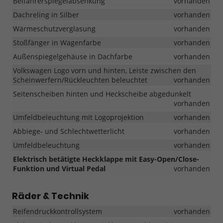
Beifahrerspiegelabsenkung
vorhanden
Dachreling in Silber
vorhanden
Wärmeschutzverglasung
vorhanden
Stoßfänger in Wagenfarbe
vorhanden
Außenspiegelgehäuse in Dachfarbe
vorhanden
Volkswagen Logo vorn und hinten, Leiste zwischen den
Scheinwerfern/Rückleuchten beleuchtet
vorhanden
Seitenscheiben hinten und Heckscheibe abgedunkelt
vorhanden
Umfeldbeleuchtung mit Logoprojektion
vorhanden
Abbiege- und Schlechtwetterlicht
vorhanden
Umfeldbeleuchtung
vorhanden
Elektrisch betätigte Heckklappe mit Easy-Open/Close-
Funktion und Virtual Pedal
vorhanden
Räder & Technik
Reifendruckkontrollsystem
vorhanden