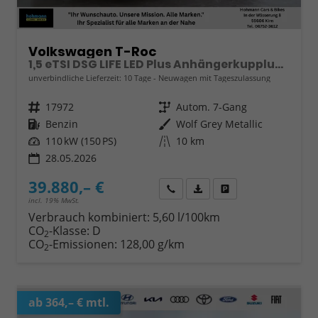
Volkswagen T-Roc
1,5 eTSI DSG LIFE LED Plus Anhängerkupplung Navigation Digital Pro Sitzheizung beheiztes Lenkrad 17 Zoll Alu 5J Garantie
unverbindliche Lieferzeit:
10 Tage
Neuwagen mit Tageszulassung
Fahrzeugnr.
17972
Getriebe
Autom. 7-Gang
Kraftstoff
Benzin
Außenfarbe
Wolf Grey Metallic
Leistung
110 kW (150 PS)
Kilometerstand
10 km
28.05.2026
39.880,– €
Wir rufen Sie an
Fahrzeugexposé (PDF)
Fahrzeug parken
incl. 19% MwSt.
Verbrauch kombiniert:
5,60 l/100km
CO
-Klasse:
D
2
CO
-Emissionen:
128,00 g/km
2
ab 364,– € mtl.