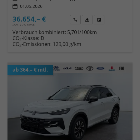
01.05.2026
36.654,– €
Wir rufen Sie an
Fahrzeugexposé (PDF)
Fahrzeug parken
incl. 19% MwSt.
Verbrauch kombiniert:
5,70 l/100km
CO
-Klasse:
D
2
CO
-Emissionen:
129,00 g/km
2
ab 364,– € mtl.