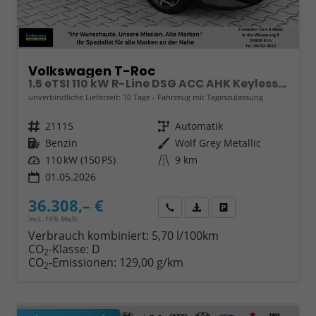
Volkswagen T-Roc
1.5 eTSI 110 kW R-Line DSG ACC AHK Keyless 18Zoll
unverbindliche Lieferzeit:
10 Tage
Fahrzeug mit Tageszulassung
Fahrzeugnr.
21115
Getriebe
Automatik
Kraftstoff
Benzin
Außenfarbe
Wolf Grey Metallic
Leistung
110 kW (150 PS)
Kilometerstand
9 km
01.05.2026
36.308,– €
Wir rufen Sie an
Fahrzeugexposé (PDF)
Fahrzeug parken
incl. 19% MwSt.
Verbrauch kombiniert:
5,70 l/100km
CO
-Klasse:
D
2
CO
-Emissionen:
129,00 g/km
2