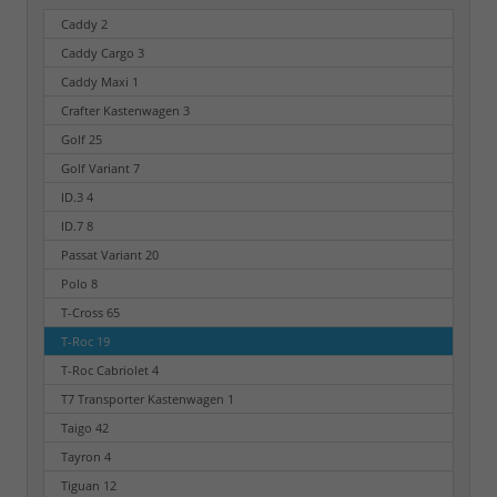
Caddy
2
Caddy Cargo
3
Caddy Maxi
1
Crafter Kastenwagen
3
Golf
25
Golf Variant
7
ID.3
4
ID.7
8
Passat Variant
20
Polo
8
T-Cross
65
T-Roc
19
T-Roc Cabriolet
4
T7 Transporter Kastenwagen
1
Taigo
42
Tayron
4
Tiguan
12