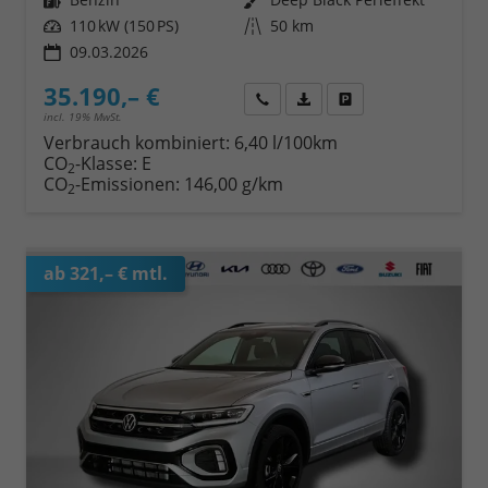
Leistung
110 kW (150 PS)
Kilometerstand
50 km
09.03.2026
35.190,– €
Wir rufen Sie an
Fahrzeugexposé (PDF)
Fahrzeug parken
incl. 19% MwSt.
Verbrauch kombiniert:
6,40 l/100km
CO
-Klasse:
E
2
CO
-Emissionen:
146,00 g/km
2
ab 321,– € mtl.