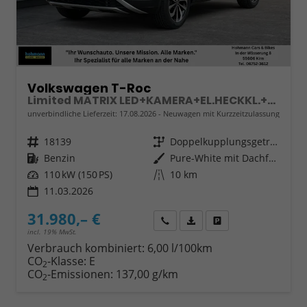
Volkswagen T-Roc
Limited MATRIX LED+KAMERA+EL.HECKKL.+PDC+SHZ
unverbindliche Lieferzeit:
17.08.2026
Neuwagen mit Kurzzeitzulassung
Fahrzeugnr.
18139
Getriebe
Doppelkupplungsgetriebe (DSG)
Kraftstoff
Benzin
Außenfarbe
Pure-White mit Dachfarbe in Deep Black Perleffekt
Leistung
110 kW (150 PS)
Kilometerstand
10 km
11.03.2026
31.980,– €
Wir rufen Sie an
Fahrzeugexposé (PDF)
Fahrzeug parken
incl. 19% MwSt.
Verbrauch kombiniert:
6,00 l/100km
CO
-Klasse:
E
2
CO
-Emissionen:
137,00 g/km
2