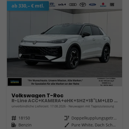
ab 330,– € mtl.
Volkswagen T-Roc
R-Line ACC+KAMERA+eHK+SHZ+18"LM+LED PLUS
unverbindliche Lieferzeit:
17.08.2026
Neuwagen mit Tageszulassung
Fahrzeugnr.
18150
Getriebe
Doppelkupplungsgetriebe (DSG)
Kraftstoff
Benzin
Außenfarbe
Pure White, Dach Schwarz