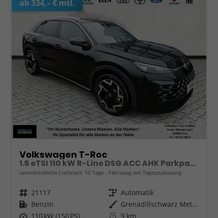
ab 334,– € mtl.
Volkswagen T-Roc
1.5 eTSI 110 kW R-Line DSG ACC AHK Parkpaket 18Z
unverbindliche Lieferzeit:
10 Tage
Fahrzeug mit Tageszulassung
Fahrzeugnr.
21117
Getriebe
Automatik
Kraftstoff
Benzin
Außenfarbe
Grenadillschwarz Metallic
Leistung
110 kW (150 PS)
Kilometerstand
9 km