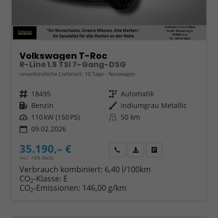
Volkswagen T-Roc
R-Line 1.5 TSI 7-Gang-DSG
unverbindliche Lieferzeit:
10 Tage
Neuwagen
Fahrzeugnr.
18495
Getriebe
Automatik
Kraftstoff
Benzin
Außenfarbe
Indiumgrau Metallic
Leistung
110 kW (150 PS)
Kilometerstand
50 km
09.02.2026
35.190,– €
Wir rufen Sie an
Fahrzeugexposé (PDF)
Fahrzeug parken
incl. 19% MwSt.
Verbrauch kombiniert:
6,40 l/100km
CO
-Klasse:
E
2
CO
-Emissionen:
146,00 g/km
2