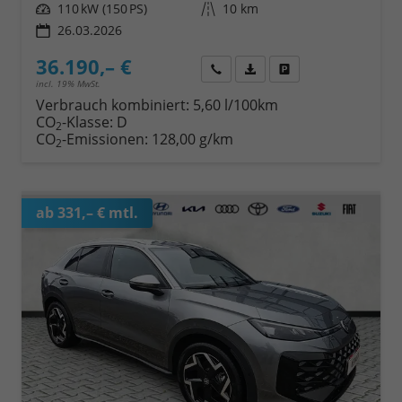
Leistung
110 kW (150 PS)
Kilometerstand
10 km
26.03.2026
36.190,– €
Wir rufen Sie an
Fahrzeugexposé (PDF)
Fahrzeug parken
incl. 19% MwSt.
Verbrauch kombiniert:
5,60 l/100km
CO
-Klasse:
D
2
CO
-Emissionen:
128,00 g/km
2
ab 331,– € mtl.