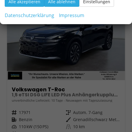
Alle akzeptieren
Alle ablehnen
Einstellungen
Datenschutzerklärung
Impressum
Volkswagen T-Roc
1,5 eTSI DSG LIFE LED Plus Anhängerkupplung Navigation Digital Pro Sitzheizung beheiztes Lenkrad 17 Zoll Alu 5J Garantie
unverbindliche Lieferzeit:
10 Tage
Neuwagen mit Tageszulassung
Fahrzeugnr.
17971
Getriebe
Autom. 7-Gang
Kraftstoff
Benzin
Außenfarbe
Grenadillschwarz Metallic
Leistung
110 kW (150 PS)
Kilometerstand
10 km