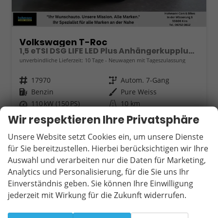
Volkswagen T-Roc
1,5 eTSI DSG LIFE LED Plus Anhängerkupplung Navigation Digital Pro Sitzheizung beheiztes Lenkrad 17 Zoll Alu 5J Garantie
unverbindliche Lieferzeit:
10 Tage
Neuwagen mit Tageszulassung
Fahrzeugnr.
17970
Getriebe
Autom. 7-Gang
Kraftstoff
Benzin
Außenfarbe
Pure Weiss
Leistung
110 kW (150 PS)
Kilometerstand
10 km
28.05.2026
Wir respektieren Ihre Privatsphäre
39.880,– €
Unsere Website setzt Cookies ein, um unsere Dienste
Wir rufen Sie an
Fahrzeugexposé (PDF)
Fahrzeug parken
incl. 19% MwSt.
für Sie bereitzustellen. Hierbei berücksichtigen wir Ihre
Verbrauch kombiniert:
5,60 l/100km
Auswahl und verarbeiten nur die Daten für Marketing,
CO
-Klasse:
D
2
Analytics und Personalisierung, für die Sie uns Ihr
CO
-Emissionen:
128,00 g/km
2
Einverständnis geben. Sie können Ihre Einwilligung
jederzeit mit Wirkung für die Zukunft widerrufen.
ab 364,– € mtl.