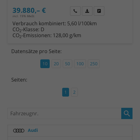
39.880,– €
Wir rufen Sie an
Fahrzeugexposé (PDF)
Fahrzeug parken
incl. 19% MwSt.
Verbrauch kombiniert:
5,60 l/100km
CO
-Klasse:
D
2
CO
-Emissionen:
128,00 g/km
2
Datensätze pro Seite:
10
20
50
100
250
Seiten:
1
2
Fahrzeugnr.
Audi