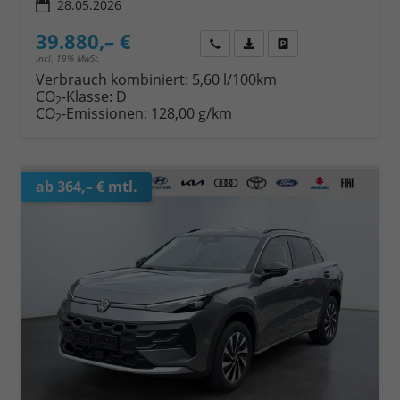
28.05.2026
39.880,– €
Wir rufen Sie an
Fahrzeugexposé (PDF)
Fahrzeug parken
incl. 19% MwSt.
Verbrauch kombiniert:
5,60 l/100km
CO
-Klasse:
D
2
CO
-Emissionen:
128,00 g/km
2
ab 364,– € mtl.