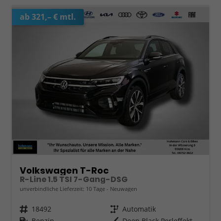
ab 321,– € mtl.
Volkswagen T-Roc
R-Line 1.5 TSI 7-Gang-DSG
unverbindliche Lieferzeit:
10 Tage
Neuwagen
Fahrzeugnr.
18492
Getriebe
Automatik
Kraftstoff
Benzin
Außenfarbe
Deep Black Perleffekt