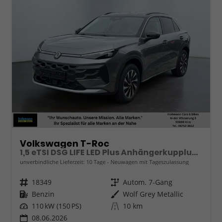
Volkswagen T-Roc
1,5 eTSI DSG LIFE LED Plus Anhängerkupplung Navigation Digital Pro Sitzheizung beheiztes Lenkrad 17 Zoll Alu 5J Garantie
unverbindliche Lieferzeit:
10 Tage
Neuwagen mit Tageszulassung
Fahrzeugnr.
18349
Getriebe
Autom. 7-Gang
Kraftstoff
Benzin
Außenfarbe
Wolf Grey Metallic
Leistung
110 kW (150 PS)
Kilometerstand
10 km
08.06.2026