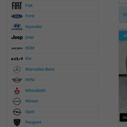
Fiat
I
Ford
Hyundai
a
Jeep
KGM
Kia
Mercedes-Benz
MINI
Mitsubishi
Nissan
Opel
Peugeot