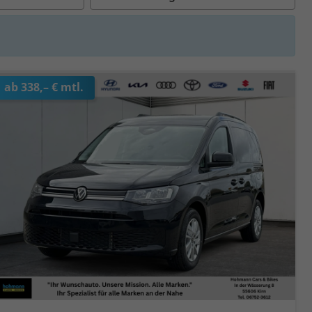
ab 338,– € mtl.