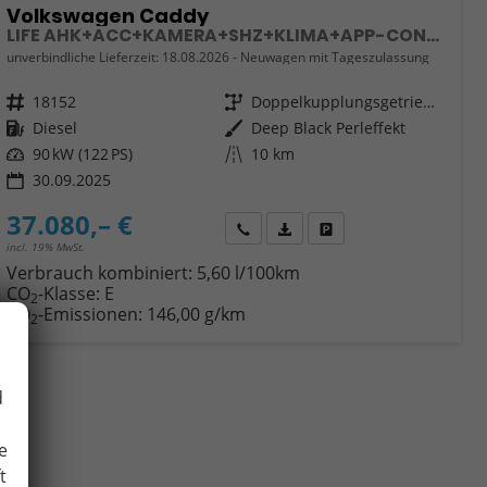
Volkswagen Caddy
LIFE AHK+ACC+KAMERA+SHZ+KLIMA+APP-CONNECT
unverbindliche Lieferzeit:
18.08.2026
Neuwagen mit Tageszulassung
Fahrzeugnr.
18152
Getriebe
Doppelkupplungsgetriebe (DSG)
Kraftstoff
Diesel
Außenfarbe
Deep Black Perleffekt
Leistung
90 kW (122 PS)
Kilometerstand
10 km
30.09.2025
37.080,– €
Wir rufen Sie an
Fahrzeugexposé (PDF)
Fahrzeug parken
incl. 19% MwSt.
Verbrauch kombiniert:
5,60 l/100km
CO
-Klasse:
E
2
CO
-Emissionen:
146,00 g/km
2
d
e
t