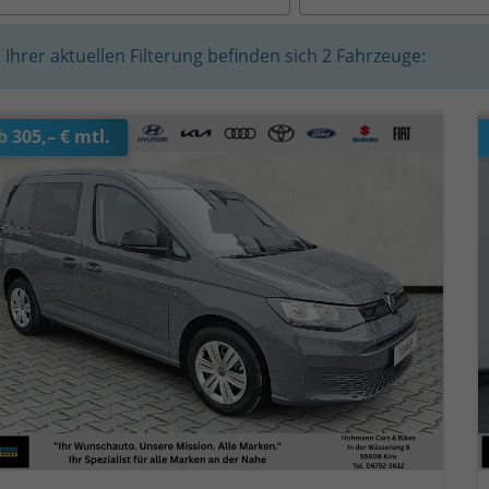
n Ihrer aktuellen Filterung befinden sich
2
Fahrzeuge:
b 305,– € mtl.