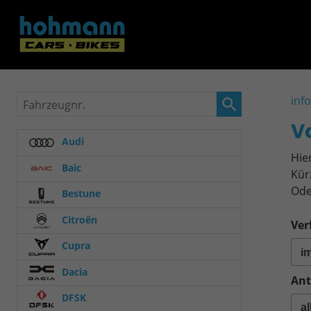
Fahrzeugnr.
inf
V
Audi
Hie
Baic
Kür
Ode
Bestune
Citroën
Ver
Cupra
Dacia
Ant
DFSK