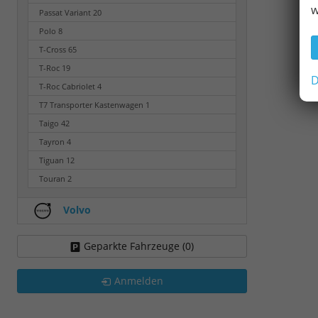
w
Passat Variant
20
Polo
8
T-Cross
65
T-Roc
19
D
T-Roc Cabriolet
4
T7 Transporter Kastenwagen
1
Taigo
42
Tayron
4
Tiguan
12
Touran
2
Volvo
Geparkte Fahrzeuge (
0
)
Anmelden