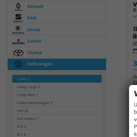
V
Renault
B
un
Seat
Fahrz
Skoda
Kra
Suzuki
Leis
Toyota
3
Volkswagen
in
V
Caddy
2
C
Caddy Cargo
3
C
Caddy Maxi
1
Crafter Kastenwagen
3
U
Golf
25
b
v
Golf Variant
7
P
ID.3
4
k
ID.7
8