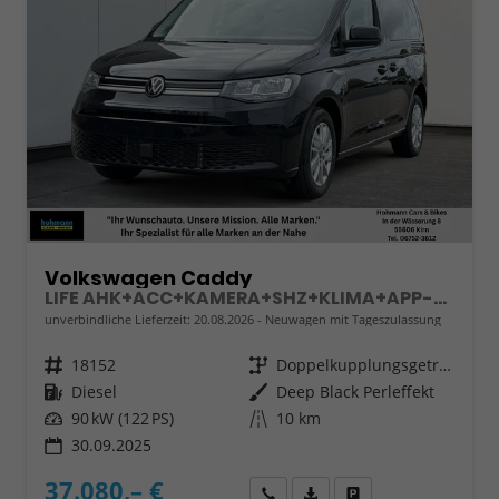
Volkswagen Caddy
LIFE AHK+ACC+KAMERA+SHZ+KLIMA+APP-CONNECT
unverbindliche Lieferzeit:
20.08.2026
Neuwagen mit Tageszulassung
Fahrzeugnr.
18152
Getriebe
Doppelkupplungsgetriebe (DSG)
Kraftstoff
Diesel
Außenfarbe
Deep Black Perleffekt
Leistung
90 kW (122 PS)
Kilometerstand
10 km
30.09.2025
37.080,– €
Wir rufen Sie an
Fahrzeugexposé (PDF)
Fahrzeug parken