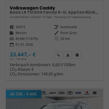
Volkswagen Caddy
Basis 1.5 TSI DSG Family 5-Si. AppCon Rückfahrk
unverbindliche Lieferzeit:
10 Tage
Fahrzeug mit Tageszulassung
Fahrzeugnr.
20915
Getriebe
Automatik
Kraftstoff
Benzin
Außenfarbe
Pure-Grey
Leistung
85 kW (116 PS)
Kilometerstand
20 km
01.01.2026
33.447,– €
Wir rufen Sie an
Fahrzeugexposé (PDF)
Fahrzeug parken
incl. 19% MwSt.
Verbrauch kombiniert:
6,60 l/100km
CO
-Klasse:
E
2
CO
-Emissionen:
149,00 g/km
2
ab 338,– € mtl.