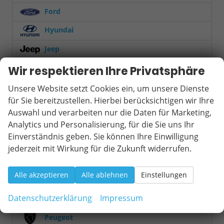
Ford
Hyundai
Jeep
KGM
Wir respektieren Ihre Privatsphäre
Kia
Unsere Website setzt Cookies ein, um unsere Dienste
für Sie bereitzustellen. Hierbei berücksichtigen wir Ihre
Mercedes-Benz
Auswahl und verarbeiten nur die Daten für Marketing,
Analytics und Personalisierung, für die Sie uns Ihr
MG
Einverständnis geben. Sie können Ihre Einwilligung
MINI
jederzeit mit Wirkung für die Zukunft widerrufen.
Mitsubishi
Alle akzeptieren
Alle ablehnen
Einstellungen
Nissan
Datenschutzerklärung
Impressum
Opel
Peugeot