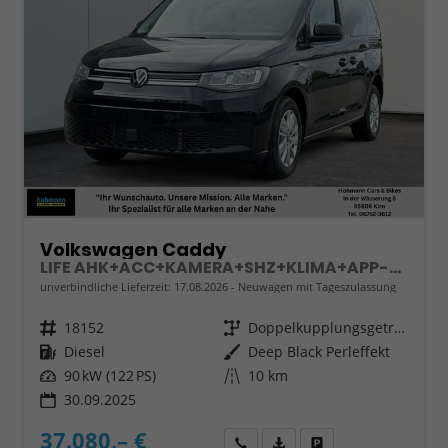
Volkswagen Caddy
LIFE AHK+ACC+KAMERA+SHZ+KLIMA+APP-CONNECT
unverbindliche Lieferzeit:
17.08.2026
Neuwagen mit Tageszulassung
Fahrzeugnr.
18152
Getriebe
Doppelkupplungsgetriebe (DSG)
Kraftstoff
Diesel
Außenfarbe
Deep Black Perleffekt
Leistung
90 kW (122 PS)
Kilometerstand
10 km
30.09.2025
37.080,– €
Wir rufen Sie an
Fahrzeugexposé (PDF)
Fahrzeug parken