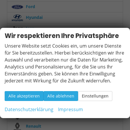
Ford
Hyundai
Jeep
Wir respektieren Ihre Privatsphäre
KGM
Unsere Website setzt Cookies ein, um unsere Dienste
Kia
für Sie bereitzustellen. Hierbei berücksichtigen wir Ihre
Auswahl und verarbeiten nur die Daten für Marketing,
Mercedes-Benz
Analytics und Personalisierung, für die Sie uns Ihr
MINI
Einverständnis geben. Sie können Ihre Einwilligung
jederzeit mit Wirkung für die Zukunft widerrufen.
Mitsubishi
Nissan
Alle akzeptieren
Alle ablehnen
Einstellungen
Opel
Datenschutzerklärung
Impressum
Peugeot
Renault