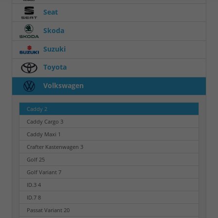
Seat
Skoda
Suzuki
Toyota
Volkswagen
Caddy
2
Caddy Cargo
3
Caddy Maxi
1
Crafter Kastenwagen
3
Golf
25
Golf Variant
7
ID.3
4
ID.7
8
Passat Variant
20