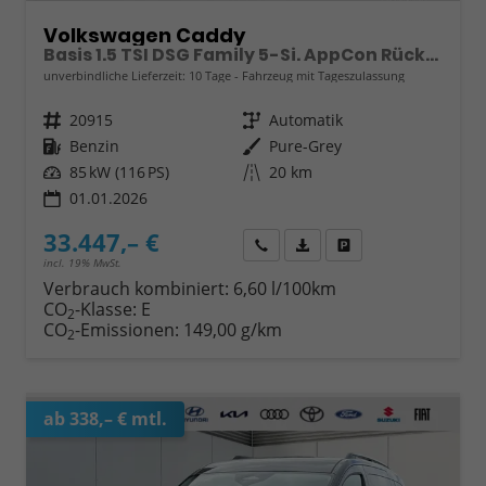
Volkswagen Caddy
Basis 1.5 TSI DSG Family 5-Si. AppCon Rückfahrk
unverbindliche Lieferzeit:
10 Tage
Fahrzeug mit Tageszulassung
Fahrzeugnr.
20915
Getriebe
Automatik
Kraftstoff
Benzin
Außenfarbe
Pure-Grey
Leistung
85 kW (116 PS)
Kilometerstand
20 km
01.01.2026
33.447,– €
Wir rufen Sie an
Fahrzeugexposé (PDF)
Fahrzeug parken
incl. 19% MwSt.
Verbrauch kombiniert:
6,60 l/100km
CO
-Klasse:
E
2
CO
-Emissionen:
149,00 g/km
2
ab 338,– € mtl.