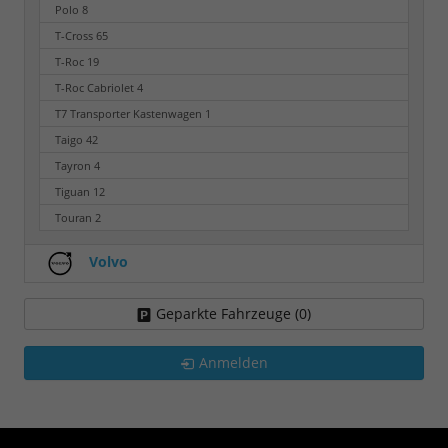
Polo
8
T-Cross
65
T-Roc
19
T-Roc Cabriolet
4
T7 Transporter Kastenwagen
1
Taigo
42
Tayron
4
Tiguan
12
Touran
2
Volvo
Geparkte Fahrzeuge (
0
)
Anmelden