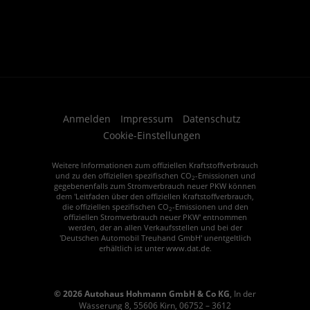
Anmelden
Impressum
Datenschutz
Cookie-Einstellungen
Weitere Informationen zum offiziellen Kraftstoffverbrauch
und zu den offiziellen spezifischen CO
-Emissionen und
2
gegebenenfalls zum Stromverbrauch neuer PKW können
dem 'Leitfaden über den offiziellen Kraftstoffverbrauch,
die offiziellen spezifischen CO
-Emissionen und den
2
offiziellen Stromverbrauch neuer PKW' entnommen
werden, der an allen Verkaufsstellen und bei der
'Deutschen Automobil Treuhand GmbH' unentgeltlich
erhältlich ist unter www.dat.de.
© 2026
Autohaus Hohmann GmbH & Co KG
,
In der
Wässerung 8
,
55606
Kirn,
06752 – 3612