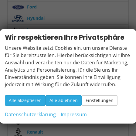
Ford
Hyundai
Jeep
Wir respektieren Ihre Privatsphäre
KGM
Unsere Website setzt Cookies ein, um unsere Dienste
Kia
für Sie bereitzustellen. Hierbei berücksichtigen wir Ihre
Auswahl und verarbeiten nur die Daten für Marketing,
Mercedes-Benz
Analytics und Personalisierung, für die Sie uns Ihr
MINI
Einverständnis geben. Sie können Ihre Einwilligung
jederzeit mit Wirkung für die Zukunft widerrufen.
Mitsubishi
Nissan
Alle akzeptieren
Alle ablehnen
Einstellungen
Opel
Datenschutzerklärung
Impressum
Peugeot
Renault