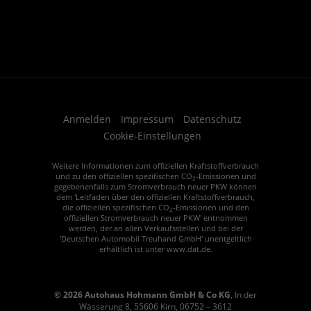
Anmelden
Impressum
Datenschutz
Cookie-Einstellungen
Weitere Informationen zum offiziellen Kraftstoffverbrauch
und zu den offiziellen spezifischen CO
-Emissionen und
2
gegebenenfalls zum Stromverbrauch neuer PKW können
dem 'Leitfaden über den offiziellen Kraftstoffverbrauch,
die offiziellen spezifischen CO
-Emissionen und den
2
offiziellen Stromverbrauch neuer PKW' entnommen
werden, der an allen Verkaufsstellen und bei der
'Deutschen Automobil Treuhand GmbH' unentgeltlich
erhältlich ist unter www.dat.de.
© 2026
Autohaus Hohmann GmbH & Co KG
,
In der
Wässerung 8
,
55606
Kirn,
06752 – 3612