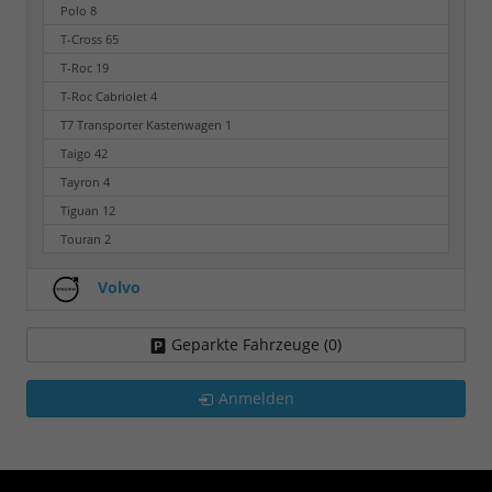
Polo
8
T-Cross
65
T-Roc
19
T-Roc Cabriolet
4
T7 Transporter Kastenwagen
1
Taigo
42
Tayron
4
Tiguan
12
Touran
2
Volvo
Geparkte Fahrzeuge (
0
)
Anmelden