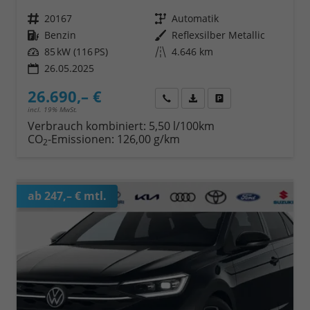
Fahrzeugnr.
20167
Getriebe
Automatik
Kraftstoff
Benzin
Außenfarbe
Reflexsilber Metallic
Leistung
85 kW (116 PS)
Kilometerstand
4.646 km
26.05.2025
26.690,– €
Wir rufen Sie an
Fahrzeugexposé (PDF)
Fahrzeug parken
incl. 19% MwSt.
Verbrauch kombiniert:
5,50 l/100km
CO
-Emissionen:
126,00 g/km
2
ab 247,– € mtl.