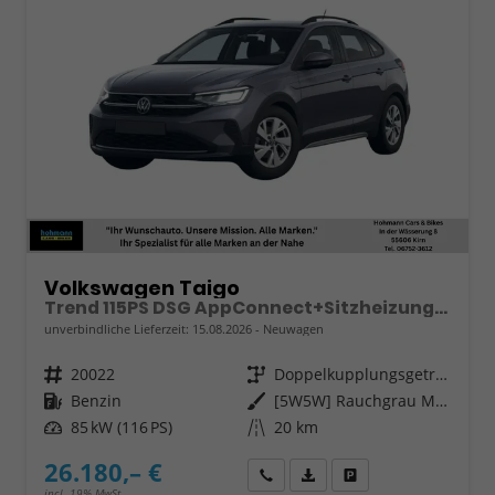
Volkswagen Taigo
Trend 115PS DSG AppConnect+Sitzheizung+PDC+Alu16+LED+DAB+FrontAssist
unverbindliche Lieferzeit:
15.08.2026
Neuwagen
Fahrzeugnr.
20022
Getriebe
Doppelkupplungsgetriebe (DSG)
Kraftstoff
Benzin
Außenfarbe
[5W5W] Rauchgrau Metallic
Leistung
85 kW (116 PS)
Kilometerstand
20 km
26.180,– €
Wir rufen Sie an
Fahrzeugexposé (PDF)
Fahrzeug parken
incl. 19% MwSt.