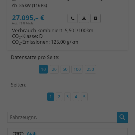
Leistung
85 kW (116 PS)
27.095,– €
Wir rufen Sie an
Fahrzeugexposé (PDF)
Fahrzeug parken
incl. 19% MwSt.
Verbrauch kombiniert:
5,50 l/100km
CO
-Klasse:
D
2
CO
-Emissionen:
125,00 g/km
2
Datensätze pro Seite:
10
20
50
100
250
Seiten:
1
2
3
4
5
Fahrzeugnr.
Audi