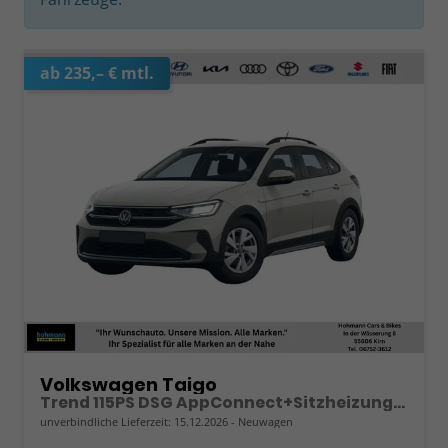
ab 235,– € mtl.
Volkswagen Taigo
Trend 115PS DSG AppConnect+Sitzheizung+PDC+Alu16+LED+DAB+FrontAssist
unverbindliche Lieferzeit:
15.12.2026
Neuwagen