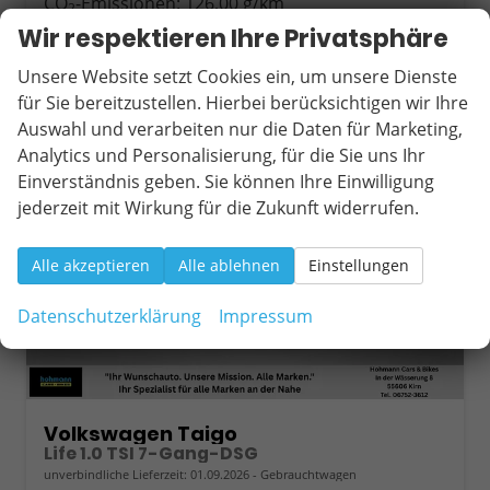
CO
-Emissionen:
126,00 g/km
2
Wir respektieren Ihre Privatsphäre
Unsere Website setzt Cookies ein, um unsere Dienste
ab 243,– € mtl.
für Sie bereitzustellen. Hierbei berücksichtigen wir Ihre
Auswahl und verarbeiten nur die Daten für Marketing,
Analytics und Personalisierung, für die Sie uns Ihr
Einverständnis geben. Sie können Ihre Einwilligung
jederzeit mit Wirkung für die Zukunft widerrufen.
Alle akzeptieren
Alle ablehnen
Einstellungen
Datenschutzerklärung
Impressum
Volkswagen Taigo
Life 1.0 TSI 7-Gang-DSG
unverbindliche Lieferzeit:
01.09.2026
Gebrauchtwagen