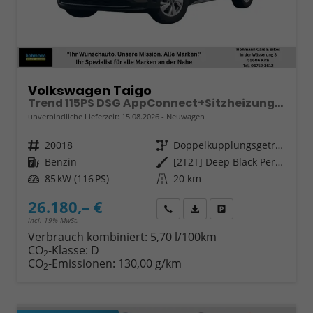
Volkswagen Taigo
Trend 115PS DSG AppConnect+Sitzheizung+PDC+Alu16+LED+DAB+FrontAssist
unverbindliche Lieferzeit:
15.08.2026
Neuwagen
Fahrzeugnr.
20018
Getriebe
Doppelkupplungsgetriebe (DSG)
Kraftstoff
Benzin
Außenfarbe
[2T2T] Deep Black Perleffekt
Leistung
85 kW (116 PS)
Kilometerstand
20 km
26.180,– €
Wir rufen Sie an
Fahrzeugexposé (PDF)
Fahrzeug parken
incl. 19% MwSt.
Verbrauch kombiniert:
5,70 l/100km
CO
-Klasse:
D
2
CO
-Emissionen:
130,00 g/km
2