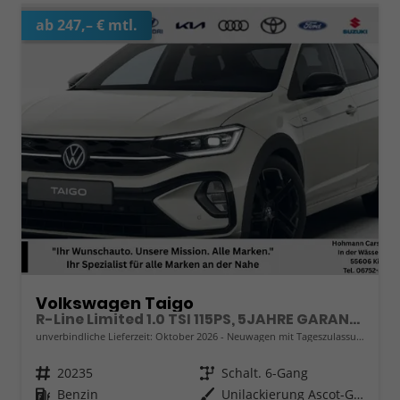
ab 247,– € mtl.
Volkswagen Taigo
R-Line Limited 1.0 TSI 115PS, 5JAHRE GARANTIE, 18" Alu, CLIMATRONIC, SITZHEIZUNG, ASCOT-GRAU/DACH SCHWARZ, LED-MATRIX-Scheinwerfer IQ LIGHT, Keyless, Sicht-Paket, Rückfahrkamera, Parksensoren vo/hi, Abgedunkelte Scheiben, Radio Ready2Discover/App-Connect, Sportsitze
unverbindliche Lieferzeit: Oktober 2026
Neuwagen mit Tageszulassung
Fahrzeugnr.
20235
Getriebe
Schalt. 6-Gang
Kraftstoff
Benzin
Außenfarbe
Unilackierung Ascot-Grau