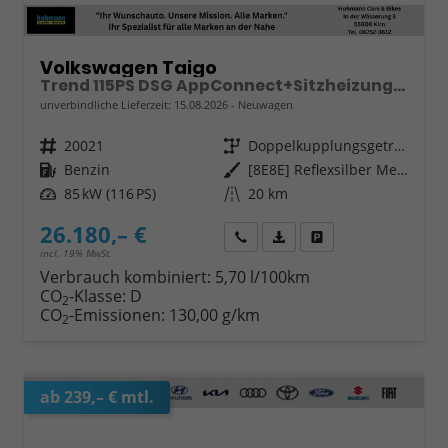
Volkswagen Taigo
Trend 115PS DSG AppConnect+Sitzheizung+PDC+Alu16+LED+DAB+FrontAssist
unverbindliche Lieferzeit:
15.08.2026
Neuwagen
Fahrzeugnr.
20021
Getriebe
Doppelkupplungsgetriebe (DSG)
Kraftstoff
Benzin
Außenfarbe
[8E8E] Reflexsilber Metallic
Leistung
85 kW (116 PS)
Kilometerstand
20 km
26.180,– €
Wir rufen Sie an
Fahrzeugexposé (PDF)
Fahrzeug parken
incl. 19% MwSt.
Verbrauch kombiniert:
5,70 l/100km
CO
-Klasse:
D
2
CO
-Emissionen:
130,00 g/km
2
ab 239,– € mtl.