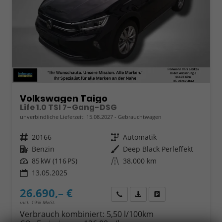
Volkswagen Taigo
Life 1.0 TSI 7-Gang-DSG
unverbindliche Lieferzeit:
15.08.2027
Gebrauchtwagen
Fahrzeugnr.
20166
Getriebe
Automatik
Kraftstoff
Benzin
Außenfarbe
Deep Black Perleffekt
Leistung
85 kW (116 PS)
Kilometerstand
38.000 km
13.05.2025
26.690,– €
Wir rufen Sie an
Fahrzeugexposé (PDF)
Fahrzeug parken
incl. 19% MwSt.
Verbrauch kombiniert:
5,50 l/100km