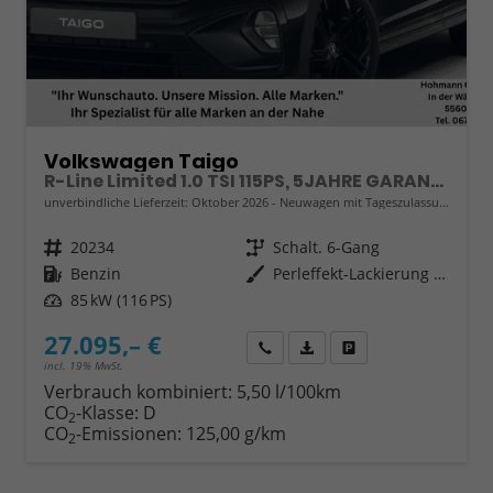
Volkswagen Taigo
R-Line Limited 1.0 TSI 115PS, 5JAHRE GARANTIE, 18" Alu, CLIMATRONIC, SITZHEIZUNG, DEEP-BLACK PERLEFFEKT, LED-MATRIX-Scheinwerfer IQ LIGHT, Keyless, Sicht-Paket, Rückfahrkamera, Parksensoren vo/hi, Abgedunkelte Scheiben, Radio Ready2Discover/App-Connect, Sportsitze
unverbindliche Lieferzeit: Oktober 2026
Neuwagen mit Tageszulassung
Fahrzeugnr.
20234
Getriebe
Schalt. 6-Gang
Kraftstoff
Benzin
Außenfarbe
Perleffekt-Lackierung Deep-Black
Leistung
85 kW (116 PS)
27.095,– €
Wir rufen Sie an
Fahrzeugexposé (PDF)
Fahrzeug parken
incl. 19% MwSt.
Verbrauch kombiniert:
5,50 l/100km
CO
-Klasse:
D
2
CO
-Emissionen:
125,00 g/km
2