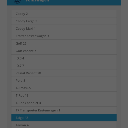
Caddy
2
Caddy Cargo
3
Caddy Maxi
1
Crafter Kastenwagen
3
Golf
25
Golf Variant
7
ID.3
4
ID.7
7
Passat Variant
20
Polo
8
T-Cross
65
T-Roc
19
T-Roc Cabriolet
4
T7 Transporter Kastenwagen
1
Taigo
42
Tayron
4