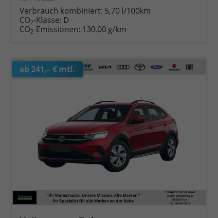
Verbrauch kombiniert:
5,70 l/100km
CO
-Klasse:
D
2
CO
-Emissionen:
130,00 g/km
2
ab 241,– € mtl.