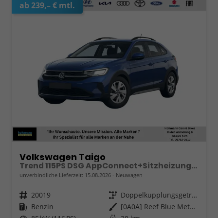
ab 239,– € mtl.
Volkswagen Taigo
Trend 115PS DSG AppConnect+Sitzheizung+PDC+Alu16+LED+DAB+FrontAssist
unverbindliche Lieferzeit:
15.08.2026
Neuwagen
Fahrzeugnr.
20019
Getriebe
Doppelkupplungsgetriebe (DSG)
Kraftstoff
Benzin
Außenfarbe
[0A0A] Reef Blue Metallic