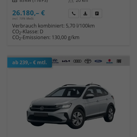
Leistung
85 kW (116 PS)
Kilometerstand
20 km
26.180,– €
Wir rufen Sie an
Fahrzeugexposé (PDF)
Fahrzeug parken
incl. 19% MwSt.
Verbrauch kombiniert:
5,70 l/100km
CO
-Klasse:
D
2
CO
-Emissionen:
130,00 g/km
2
ab 239,– € mtl.