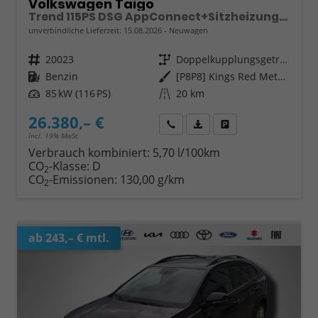
Volkswagen Taigo
Trend 115PS DSG AppConnect+Sitzheizung+PDC+Alu16+LED+DAB+FrontAssist
unverbindliche Lieferzeit:
15.08.2026
Neuwagen
Fahrzeugnr.
20023
Getriebe
Doppelkupplungsgetriebe (DSG)
Kraftstoff
Benzin
Außenfarbe
[P8P8] Kings Red Metallic
Leistung
85 kW (116 PS)
Kilometerstand
20 km
26.380,– €
Wir rufen Sie an
Fahrzeugexposé (PDF)
Fahrzeug parken
incl. 19% MwSt.
Verbrauch kombiniert:
5,70 l/100km
CO
-Klasse:
D
2
CO
-Emissionen:
130,00 g/km
2
ab 243,– € mtl.