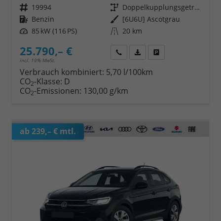
Fahrzeugnr.
19994
Getriebe
Doppelkupplungsgetriebe (DSG)
Kraftstoff
Benzin
Außenfarbe
[6U6U] Ascotgrau
Leistung
85 kW (116 PS)
Kilometerstand
20 km
25.790,– €
Wir rufen Sie an
Fahrzeugexposé (PDF)
Fahrzeug parken
incl. 19% MwSt.
Verbrauch kombiniert:
5,70 l/100km
CO
-Klasse:
D
2
CO
-Emissionen:
130,00 g/km
2
ab 239,– € mtl.